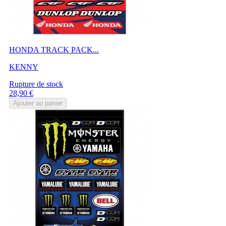
HONDA TRACK PACK...
KENNY
Rupture de stock
Prix
28,90 €
Ajouter au panier