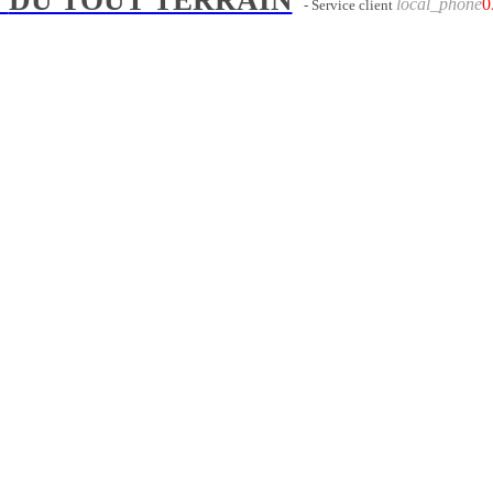
local_phone
0
- Service client