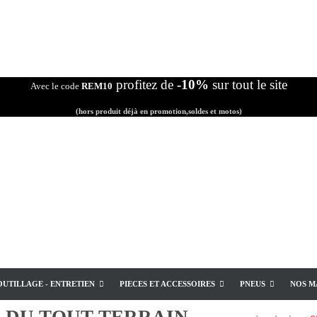
profitez de
-10%
sur tout le site
Avec le code
REM10
(hors produit déjà en promotion,soldes et motos)
OUTILLAGE - ENTRETIEN
PIECES ET ACCESSOIRES
PNEUS
NOS M
E
DU TOUT TERRAIN