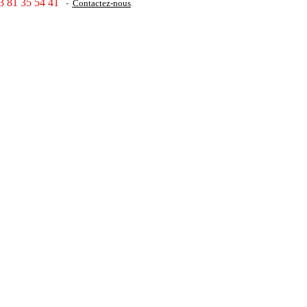
3 81 35 54 41
-
Contactez-nous