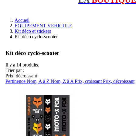
Accueil
EQUIPEMENT VEHICULE
Kit déco et stickers
Kit déco cyclo-scooter
Kit déco cyclo-scooter
Il y a 14 produits.
Trier par :
Prix, décroissant
Pertinence
Nom, A à Z
Nom, Z à A
Prix, croissant
Prix, décroissant