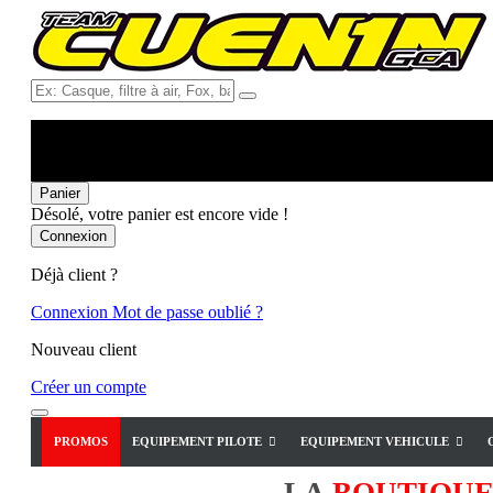
Ex:
Casque,
filtre
à
air,
Fox,
Panier
batterie
Désolé, votre panier est encore vide !
...
Connexion
Déjà client ?
Connexion
Mot de passe oublié ?
Nouveau client
Créer un compte
PROMOS
EQUIPEMENT PILOTE
EQUIPEMENT VEHICULE
LA
BOUTIQU