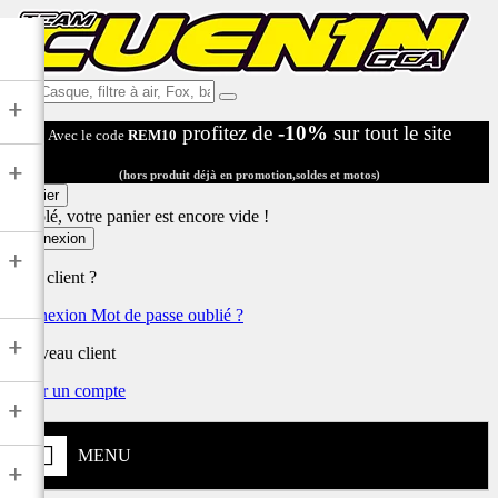
Ex:
+
Casque,
profitez de
-10%
sur tout le site
Avec le code
REM10
filtre
à
+
air,
(hors produit déjà en promotion,soldes et motos)
Fox,
Panier
batterie
Désolé, votre panier est encore vide !
...
Connexion
+
Déjà client ?
Connexion
Mot de passe oublié ?
+
Nouveau client
Créer un compte
+
MENU
+