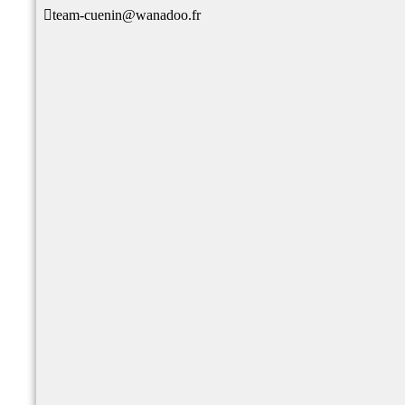

team-cuenin@wanadoo.fr