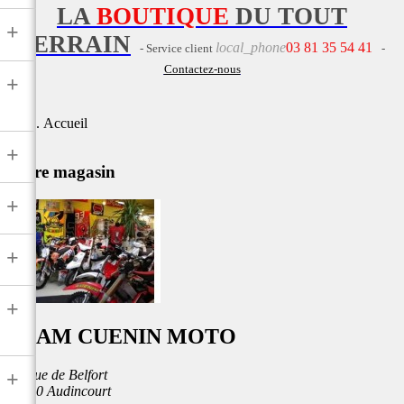
LA
BOUTIQUE
DU TOUT
+
TERRAIN
local_phone
03 81 35 54 41
- Service client
-
Contactez-nous
+
Accueil
+
Notre magasin
+
+
+
TEAM CUENIN MOTO
26 Rue de Belfort
+
25400 Audincourt