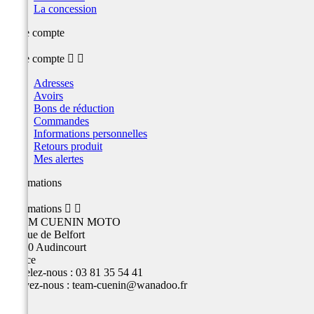
La concession
Votre compte
Votre compte


Adresses
Avoirs
Bons de réduction
Commandes
Informations personnelles
Retours produit
Mes alertes
Informations
Informations


TEAM CUENIN MOTO
26 Rue de Belfort
25400 Audincourt
France
Appelez-nous :
03 81 35 54 41
Écrivez-nous :
team-cuenin@wanadoo.fr