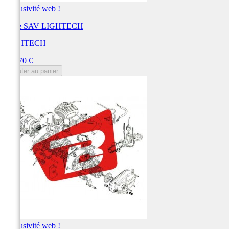
Exclusivité web !
Pièce SAV LIGHTECH
LIGHTECH
Prix
137,70 €
Ajouter au panier
Exclusivité web !