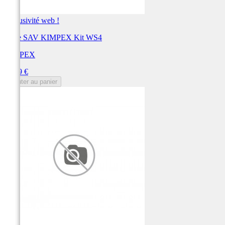
Exclusivité web !
Pièce SAV KIMPEX Kit WS4
KIMPEX
Prix
50,99 €
Ajouter au panier