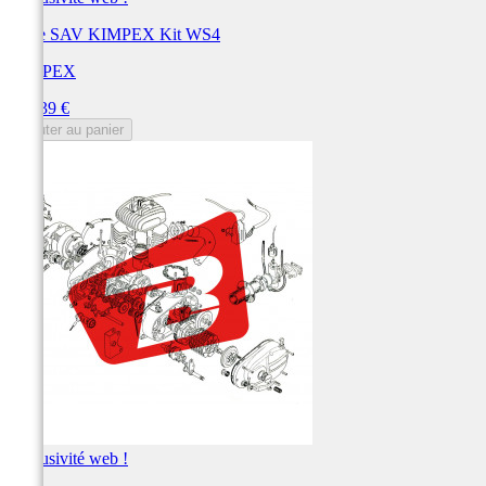
Pièce SAV KIMPEX Kit WS4
KIMPEX
Prix
530,39 €
Ajouter au panier
Exclusivité web !