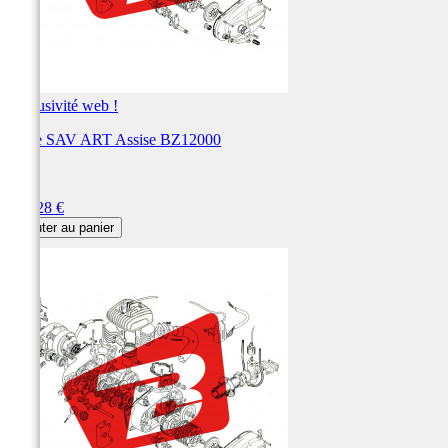
Exclusivité web !
Pièce SAV ART Assise BZ12000
ART
Prix
107,28 €
Ajouter au panier