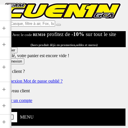
Ex:
+
Casque,
profitez de
-10%
sur tout le site
Avec le code
REM10
filtre
à
+
air,
(hors produit déjà en promotion,soldes et motos)
Fox,
Panier
batterie
Désolé, votre panier est encore vide !
...
Connexion
+
Déjà client ?
Connexion
Mot de passe oublié ?
+
Nouveau client
Créer un compte
+
MENU
+