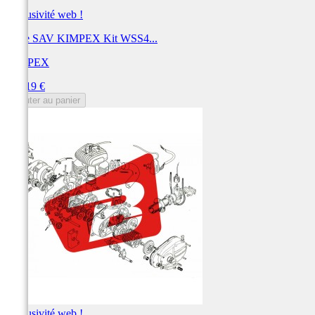
Exclusivité web !
Pièce SAV KIMPEX Kit WSS4...
KIMPEX
Prix
673,19 €
Ajouter au panier
Exclusivité web !