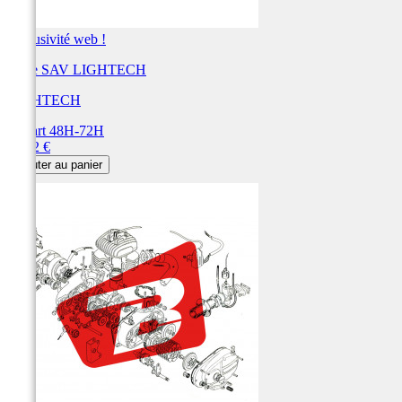
Exclusivité web !
Pièce SAV LIGHTECH
LIGHTECH
Départ 48H-72H
Prix
66,42 €
Ajouter au panier