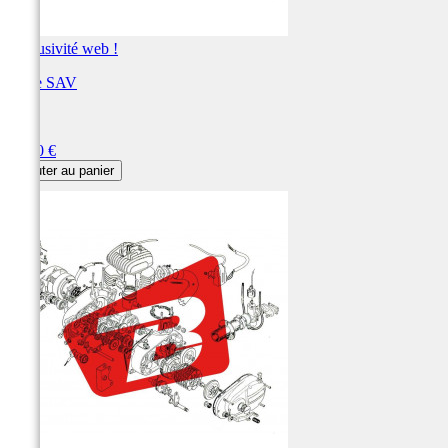
Exclusivité web !
Pièce SAV
ART
Prix
57,60 €
Ajouter au panier