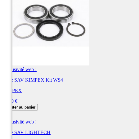
Exclusivité web !
Pièce SAV KIMPEX Kit WS4
KIMPEX
Prix
89,00 €
Ajouter au panier
Exclusivité web !
Pièce SAV LIGHTECH