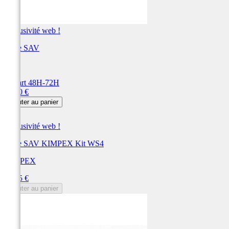
Exclusivité web !
Pièce SAV
ART
Départ 48H-72H
Prix
96,00 €
Ajouter au panier
Exclusivité web !
Pièce SAV KIMPEX Kit WS4
KIMPEX
Prix
94,85 €
Ajouter au panier