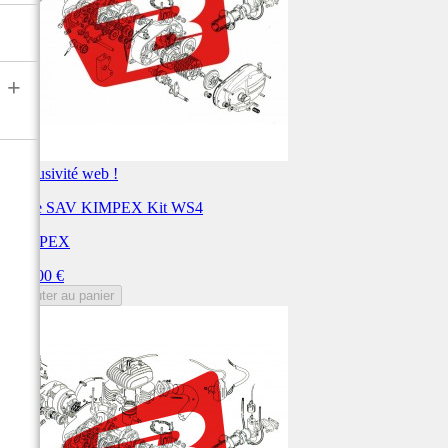
+
Exclusivité web !
Pièce SAV KIMPEX Kit WS4
KIMPEX
Prix
929,00 €
Ajouter au panier