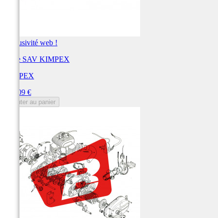
Exclusivité web !
Pièce SAV KIMPEX
KIMPEX
Prix
107,09 €
Ajouter au panier