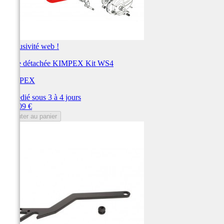
Exclusivité web !
Pièce détachée KIMPEX Kit WS4
KIMPEX
Expédié sous 3 à 4 jours
Prix
107,09 €
Ajouter au panier