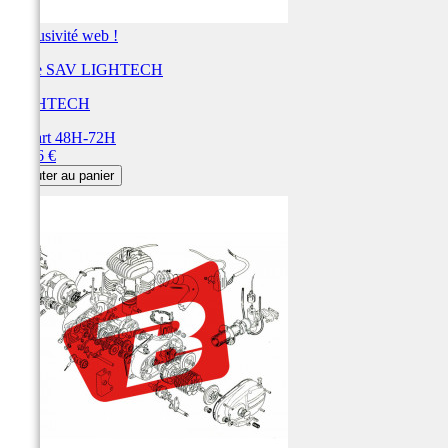
Exclusivité web !
Pièce SAV LIGHTECH
LIGHTECH
Départ 48H-72H
Prix
55,56 €
Ajouter au panier