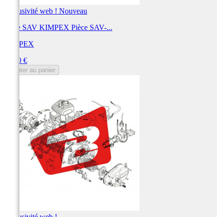
Exclusivité web !
Nouveau
Pièce SAV KIMPEX Pièce SAV-...
KIMPEX
Prix
49,00 €
Ajouter au panier
Exclusivité web !