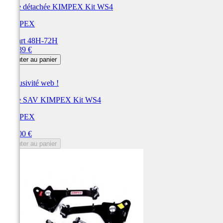
Pièce détachée KIMPEX Kit WS4
KIMPEX
Départ 48H-72H
Prix
479,39 €
Ajouter au panier
Exclusivité web !
Pièce SAV KIMPEX Kit WS4
KIMPEX
Prix
419,00 €
Ajouter au panier