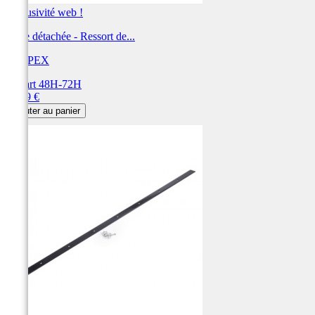
Exclusivité web !
Pièce détachée - Ressort de...
KIMPEX
Départ 48H-72H
Prix
50,99 €
Ajouter au panier