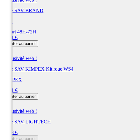
Pièce SAV BRAND
UFO
Départ 48H-72H
Prix
47,21 €
Ajouter au panier
Exclusivité web !
Pièce SAV KIMPEX Kit roue WS4
KIMPEX
Prix
46,91 €
Ajouter au panier
Exclusivité web !
Pièce SAV LIGHTECH
Prix
46,33 €
Ajouter au panier