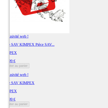
Exclusivité web !
Pièce SAV KIMPEX Pièce SAV...
KIMPEX
Prix
917,99 €
Ajouter au panier
Exclusivité web !
Pièce SAV KIMPEX
KIMPEX
Prix
815,99 €
Ajouter au panier