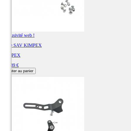
Exclusivité web !
Pièce SAV KIMPEX
KIMPEX
Prix
224,39 €
Ajouter au panier