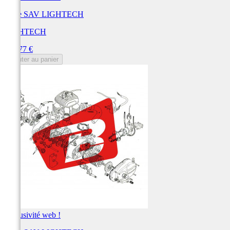
Pièce SAV LIGHTECH
LIGHTECH
Prix
129,77 €
Ajouter au panier
Exclusivité web !