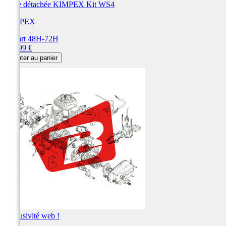
Pièce détachée KIMPEX Kit WS4
KIMPEX
Départ 48H-72H
Prix
509,99 €
Ajouter au panier
Exclusivité web !