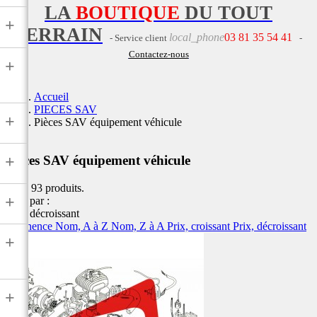
LA
BOUTIQUE
DU TOUT
+
TERRAIN
local_phone
03 81 35 54 41
- Service client
-
Contactez-nous
+
Accueil
PIECES SAV
+
Pièces SAV équipement véhicule
+
Pièces SAV équipement véhicule
Il y a 93 produits.
+
Trier par :
Prix, décroissant
Pertinence
Nom, A à Z
Nom, Z à A
Prix, croissant
Prix, décroissant
+
+