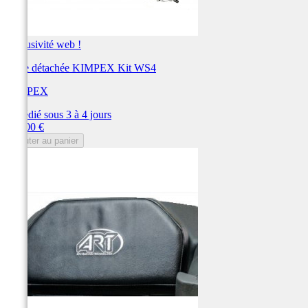
Exclusivité web !
Pièce détachée KIMPEX Kit WS4
KIMPEX
Expédié sous 3 à 4 jours
Prix
106,00 €
Ajouter au panier