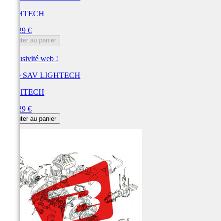
LIGHTECH
Prix
111,29 €
Ajouter au panier
Exclusivité web !
Pièce SAV LIGHTECH
LIGHTECH
Prix
111,29 €
Ajouter au panier