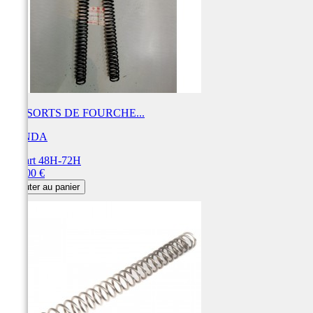
RESSORTS DE FOURCHE...
HONDA
Départ 48H-72H
Prix
100,00 €
Ajouter au panier