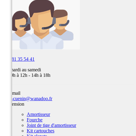

03 81 35 54 41
Du mardi au samedi
de 09h à 12h - 14h à 18h
Par email
team-cuenin@wanadoo.fr
Suspension
Amortisseur
Fourche
Joint de tige d'amortisseur
Kit cartouches