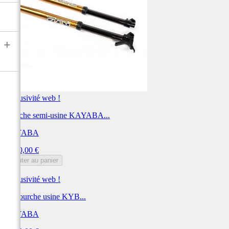
+
Exclusivité web !
Fourche semi-usine KAYABA...
KAYABA
Prix
3 240,00 €
Ajouter au panier
Exclusivité web !
Kit fourche usine KYB...
KAYABA