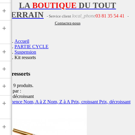
LA
BOUTIQUE
DU TOUT
+
TERRAIN
local_phone
03 81 35 54 41
- Service client
-
Contactez-nous
+
Accueil
PARTIE CYCLE
+
Suspension
Kit ressorts
+
Kit ressorts
+
Il y a 9 produits.
Trier par :
Prix, décroissant
Pertinence
Nom, A à Z
Nom, Z à A
Prix, croissant
Prix, décroissant
+
+