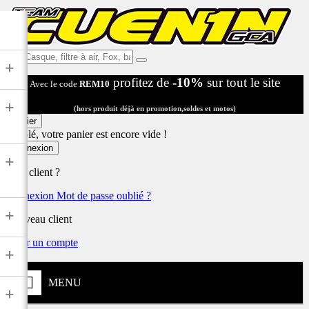
Ex:
+
Casque,
profitez de
-10%
sur tout le site
Avec le code
REM10
filtre
à
+
air,
(hors produit déjà en promotion,soldes et motos)
Fox,
Panier
batterie
Désolé, votre panier est encore vide !
...
Connexion
+
Déjà client ?
Connexion
Mot de passe oublié ?
+
Nouveau client
Créer un compte
+
MENU
+