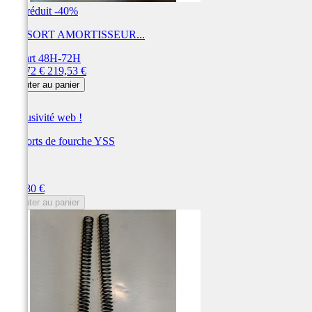
Prix réduit
-40%
RESSORT AMORTISSEUR...
Départ 48H-72H
Prix
Prix
131,72 €
219,53 €
de
Ajouter au panier
base
Exclusivité web !
Ressorts de fourche YSS
YSS
Prix
130,80 €
Ajouter au panier