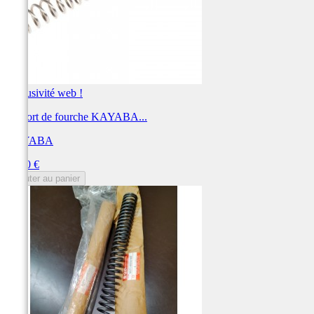
Exclusivité web !
Ressort de fourche KAYABA...
KAYABA
Prix
79,20 €
Ajouter au panier