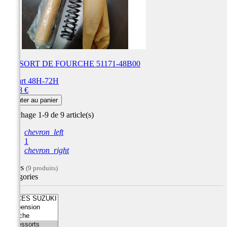
RESSORT DE FOURCHE 51171-48B00
Départ 48H-72H
Prix
66,58 €
Ajouter au panier
Affichage 1-9 de 9 article(s)
chevron_left
1
chevron_right
Filtres
(9 produits)
Catégories