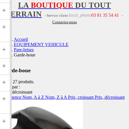
LA
BOUTIQUE
DU TOUT
+
TERRAIN
local_phone
03 81 35 54 41
- Service client
-
Contactez-nous
+
Accueil
EQUIPEMENT VEHICULE
+
Pare-brises
Garde-boue
+
Garde-boue
+
Il y a 27 produits.
Trier par :
Prix, décroissant
Pertinence
Nom, A à Z
Nom, Z à A
Prix, croissant
Prix, décroissant
+
+