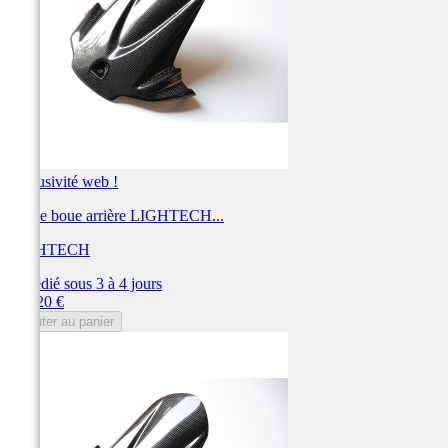
Exclusivité web !
Garde boue arrière LIGHTECH...
LIGHTECH
Expédié sous 3 à 4 jours
Prix
199,20 €
Ajouter au panier