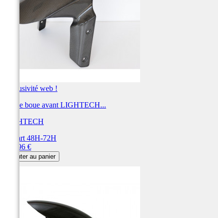
Exclusivité web !
Garde boue avant LIGHTECH...
LIGHTECH
Départ 48H-72H
Prix
228,96 €
Ajouter au panier