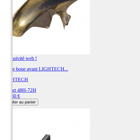
Exclusivité web !
Garde boue avant LIGHTECH...
LIGHTECH
Départ 48H-72H
Prix
303,60 €
Ajouter au panier