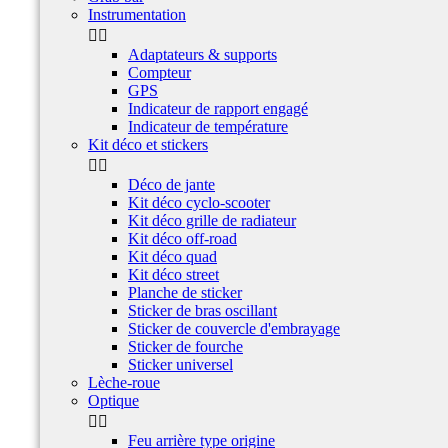
Instrumentation


Adaptateurs & supports
Compteur
GPS
Indicateur de rapport engagé
Indicateur de température
Kit déco et stickers


Déco de jante
Kit déco cyclo-scooter
Kit déco grille de radiateur
Kit déco off-road
Kit déco quad
Kit déco street
Planche de sticker
Sticker de bras oscillant
Sticker de couvercle d'embrayage
Sticker de fourche
Sticker universel
Lèche-roue
Optique


Feu arrière type origine