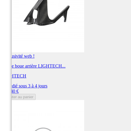
Exclusivité web !
Garde boue arrière LIGHTECH...
LIGHTECH
Expédié sous 3 à 4 jours
Prix
302,40 €
Ajouter au panier