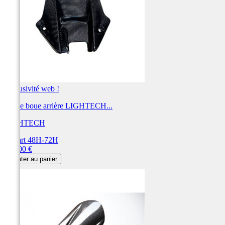
Exclusivité web !
Garde boue arrière LIGHTECH...
LIGHTECH
Départ 48H-72H
Prix
210,00 €
Ajouter au panier