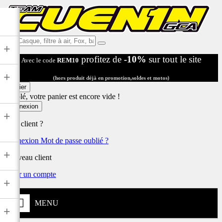
Ex:
+
Casque,
profitez de
-10%
sur tout le site
Avec le code
REM10
filtre
à
+
air,
(hors produit déjà en promotion,soldes et motos)
Fox,
Panier
batterie
Désolé, votre panier est encore vide !
...
Connexion
+
Déjà client ?
Connexion
Mot de passe oublié ?
+
Nouveau client
Créer un compte
+
MENU
+