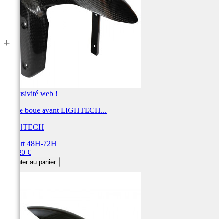
+
Exclusivité web !
Garde boue avant LIGHTECH...
LIGHTECH
Départ 48H-72H
Prix
367,20 €
Ajouter au panier