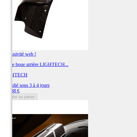
Exclusivité web !
Garde boue arrière LIGHTECH...
LIGHTECH
Expédié sous 3 à 4 jours
Prix
218,88 €
Ajouter au panier