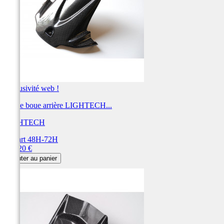
Exclusivité web !
Garde boue arrière LIGHTECH...
LIGHTECH
Départ 48H-72H
Prix
199,20 €
Ajouter au panier