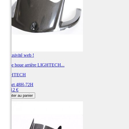
Exclusivité web !
Garde boue arrière LIGHTECH...
LIGHTECH
Départ 48H-72H
Prix
183,12 €
Ajouter au panier