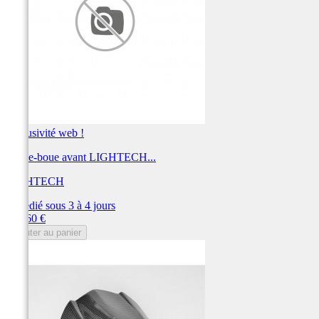
Exclusivité web !
Garde-boue avant LIGHTECH...
LIGHTECH
Expédié sous 3 à 4 jours
Prix
273,60 €
Ajouter au panier