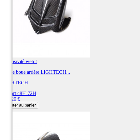
Exclusivité web !
Garde boue arrière LIGHTECH...
LIGHTECH
Départ 48H-72H
Prix
181,20 €
Ajouter au panier