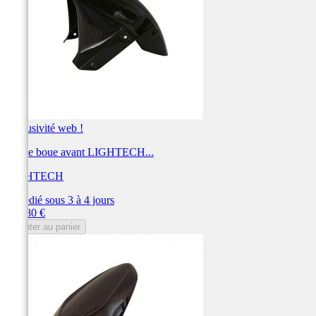
Exclusivité web !
Garde boue avant LIGHTECH...
LIGHTECH
Expédié sous 3 à 4 jours
Prix
226,80 €
Ajouter au panier