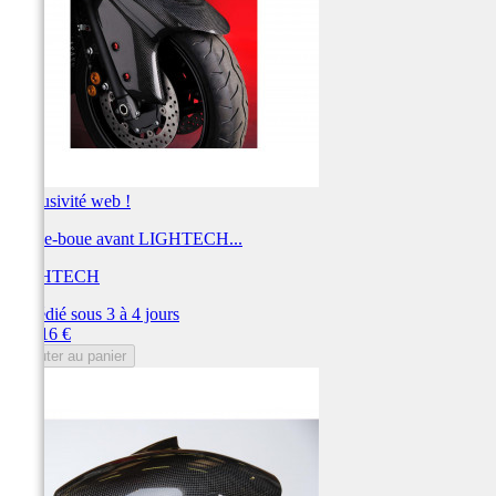
Exclusivité web !
Garde-boue avant LIGHTECH...
LIGHTECH
Expédié sous 3 à 4 jours
Prix
236,16 €
Ajouter au panier