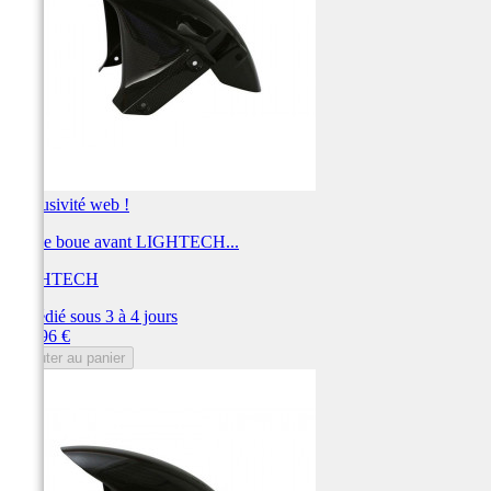
Exclusivité web !
Garde boue avant LIGHTECH...
LIGHTECH
Expédié sous 3 à 4 jours
Prix
228,96 €
Ajouter au panier