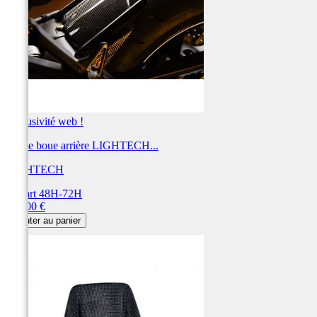
Exclusivité web !
Garde boue arrière LIGHTECH...
LIGHTECH
Départ 48H-72H
Prix
210,00 €
Ajouter au panier