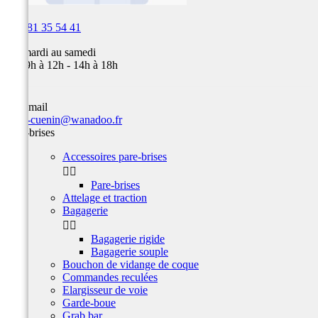

03 81 35 54 41
Du mardi au samedi
de 09h à 12h - 14h à 18h
Par email
team-cuenin@wanadoo.fr
Pare-brises
Accessoires pare-brises


Pare-brises
Attelage et traction
Bagagerie


Bagagerie rigide
Bagagerie souple
Bouchon de vidange de coque
Commandes reculées
Elargisseur de voie
Garde-boue
Grab bar