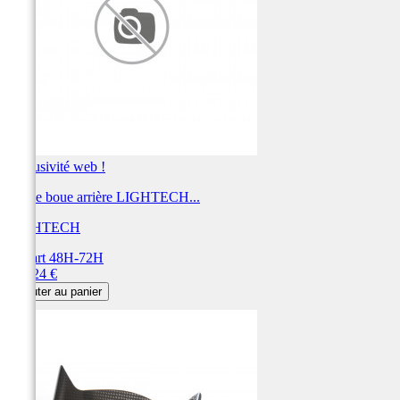
Exclusivité web !
Garde boue arrière LIGHTECH...
LIGHTECH
Départ 48H-72H
Prix
189,24 €
Ajouter au panier