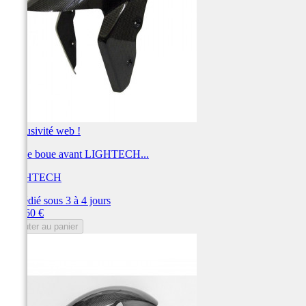
Exclusivité web !
Garde boue avant LIGHTECH...
LIGHTECH
Expédié sous 3 à 4 jours
Prix
345,60 €
Ajouter au panier