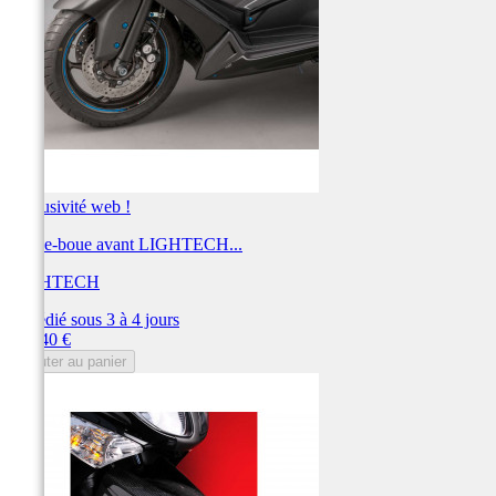
Exclusivité web !
Garde-boue avant LIGHTECH...
LIGHTECH
Expédié sous 3 à 4 jours
Prix
236,40 €
Ajouter au panier