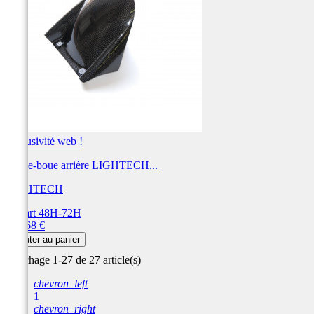
Exclusivité web !
Garbe-boue arrière LIGHTECH...
LIGHTECH
Départ 48H-72H
Prix
175,68 €
Ajouter au panier
Affichage 1-27 de 27 article(s)
chevron_left
1
chevron_right