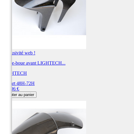
Exclusivité web !
Garbe-boue avant LIGHTECH...
LIGHTECH
Départ 48H-72H
Prix
228,96 €
Ajouter au panier