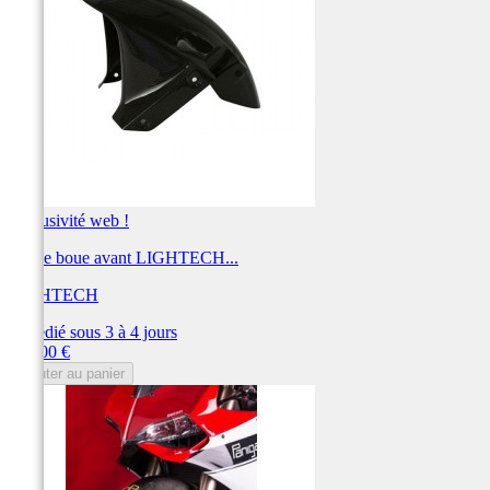
Exclusivité web !
Garde boue avant LIGHTECH...
LIGHTECH
Expédié sous 3 à 4 jours
Prix
360,00 €
Ajouter au panier