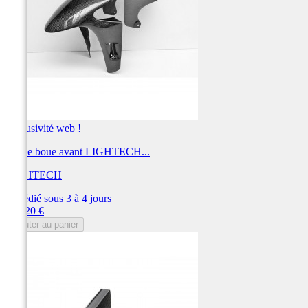
Exclusivité web !
Garde boue avant LIGHTECH...
LIGHTECH
Expédié sous 3 à 4 jours
Prix
331,20 €
Ajouter au panier