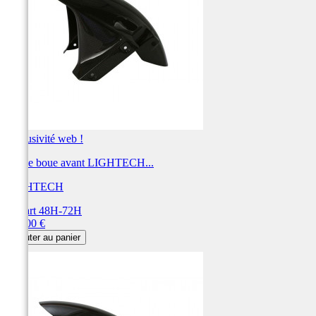
Exclusivité web !
Garde boue avant LIGHTECH...
LIGHTECH
Départ 48H-72H
Prix
360,00 €
Ajouter au panier