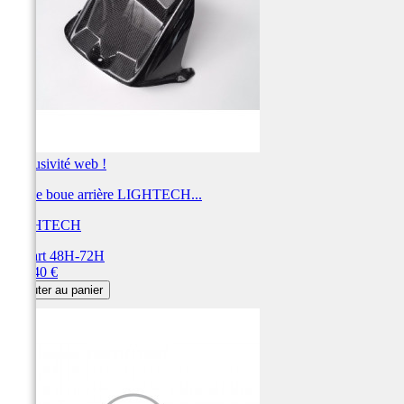
Exclusivité web !
Garde boue arrière LIGHTECH...
LIGHTECH
Départ 48H-72H
Prix
194,40 €
Ajouter au panier