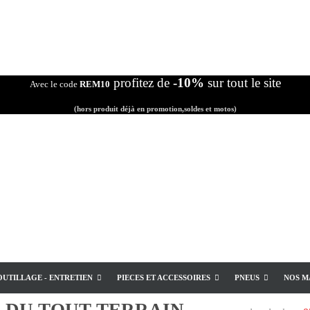
profitez de
-10%
sur tout le site
Avec le code
REM10
(hors produit déjà en promotion,soldes et motos)
OUTILLAGE - ENTRETIEN
PIECES ET ACCESSOIRES
PNEUS
NOS M
E
DU TOUT TERRAIN