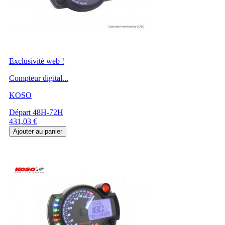
Exclusivité web !
Compteur digital...
KOSO
Départ 48H-72H
Prix
431,03 €
Ajouter au panier