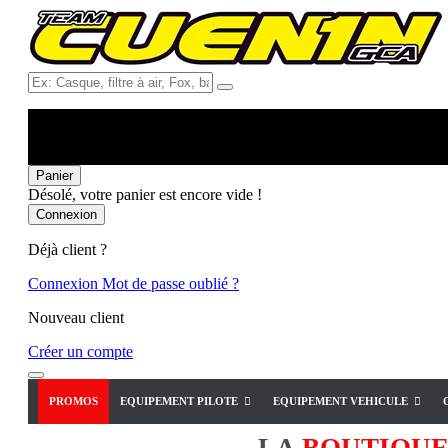
Ex:
Casque,
filtre
à
air,
Fox,
Panier
batterie
Désolé, votre panier est encore vide !
...
Connexion
Déjà client ?
Connexion
Mot de passe oublié ?
Nouveau client
Créer un compte
PROMOS
EQUIPEMENT PILOTE
EQUIPEMENT VEHICULE
LA
BOUTIQU