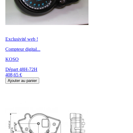
Exclusivité web !
Compteur digital...
KOSO
Départ 48H-72H
Prix
408,65 €
Ajouter au panier