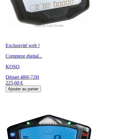
Exclusivité web !
Compteur digital...
KOSO
Départ 48H-72H
Prix
225,60 €
Ajouter au panier