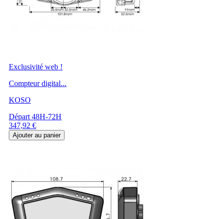
Exclusivité web !
Compteur digital...
KOSO
Départ 48H-72H
Prix
347,92 €
Ajouter au panier