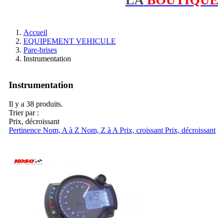
Accueil
EQUIPEMENT VEHICULE
Pare-brises
Instrumentation
Instrumentation
Il y a 38 produits.
Trier par :
Prix, décroissant
Pertinence
Nom, A à Z
Nom, Z à A
Prix, croissant
Prix, décroissant