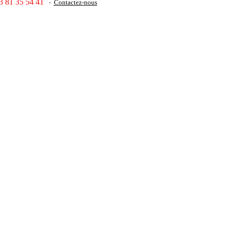
3 81 35 54 41
-
Contactez-nous