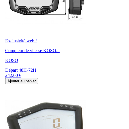
Exclusivité web !
Compteur de vitesse KOSO...
KOSO
Départ 48H-72H
Prix
242,00 €
Ajouter au panier