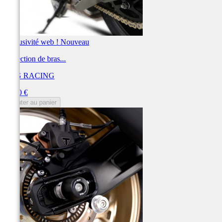
Exclusivité web !
Nouveau
Protection de bras...
R&G RACING
Prix
65,00 €
Ajouter au panier