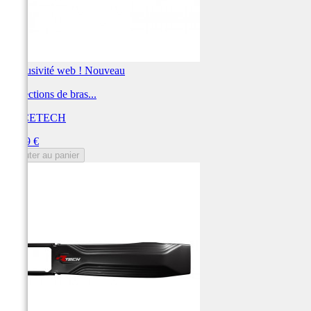
Exclusivité web !
Nouveau
Protections de bras...
RACETECH
Prix
54,69 €
Ajouter au panier