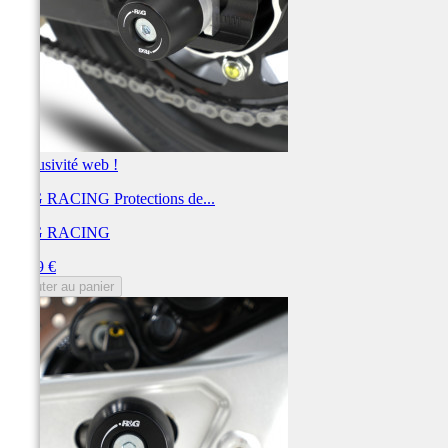
Exclusivité web !
R&G RACING Protections de...
R&G RACING
Prix
64,89 €
Ajouter au panier