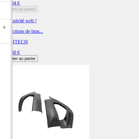
Prix
383,04 €
Ajouter au panier
Exclusivité web !
+
Protections de bras...
LIGHTECH
Prix
333,60 €
Ajouter au panier