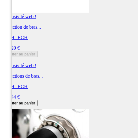
Exclusivité web !
Protection de bras...
LIGHTECH
Prix
262,20 €
Ajouter au panier
Exclusivité web !
Protections de bras...
LIGHTECH
Prix
259,44 €
Ajouter au panier