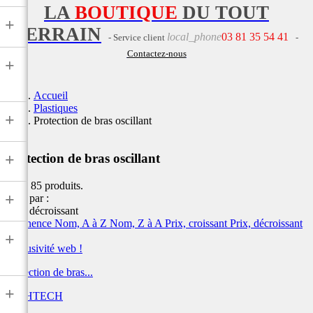
LA
BOUTIQUE
DU TOUT
+
TERRAIN
local_phone
03 81 35 54 41
- Service client
-
Contactez-nous
+
Accueil
Plastiques
+
Protection de bras oscillant
+
Protection de bras oscillant
Il y a 85 produits.
+
Trier par :
Prix, décroissant
Pertinence
Nom, A à Z
Nom, Z à A
Prix, croissant
Prix, décroissant
+
Exclusivité web !
Protection de bras...
+
LIGHTECH