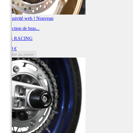
Exclusivité web !
Nouveau
Protection de bras...
R&G RACING
Prix
65,00 €
Ajouter au panier