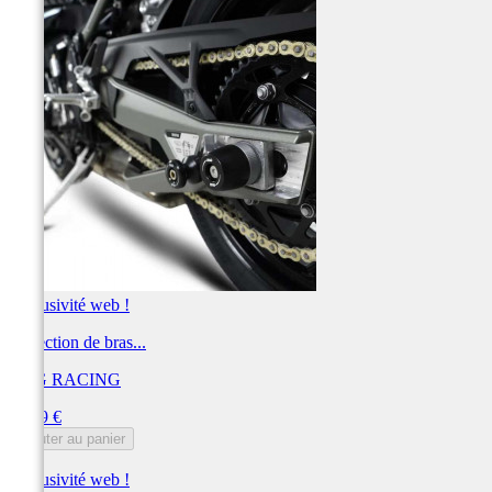
Exclusivité web !
Protection de bras...
R&G RACING
Prix
64,89 €
Ajouter au panier
Exclusivité web !