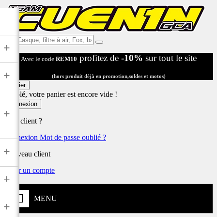
Ex:
+
Casque,
profitez de
-10%
sur tout le site
Avec le code
REM10
filtre
à
+
air,
(hors produit déjà en promotion,soldes et motos)
Fox,
Panier
batterie
Désolé, votre panier est encore vide !
...
Connexion
+
Déjà client ?
Connexion
Mot de passe oublié ?
+
Nouveau client
Créer un compte
+
MENU
+