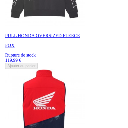
PULL HONDA OVERSIZED FLEECE
FOX
Rupture de stock
Prix
119,99 €
Ajouter au panier