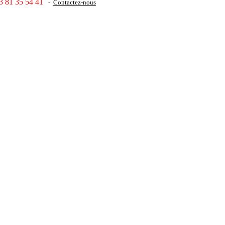
3 81 35 54 41
-
Contactez-nous