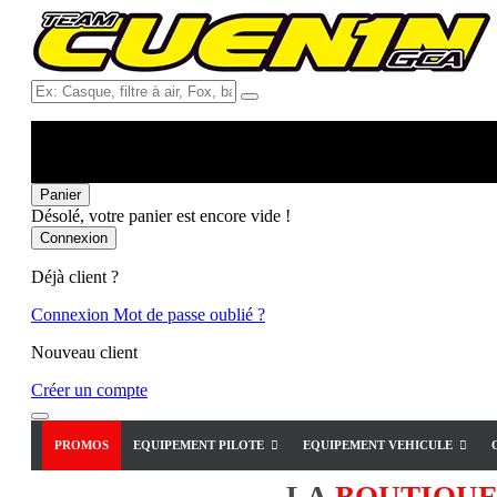
Ex:
Casque,
filtre
à
air,
Fox,
Panier
batterie
Désolé, votre panier est encore vide !
...
Connexion
Déjà client ?
Connexion
Mot de passe oublié ?
Nouveau client
Créer un compte
PROMOS
EQUIPEMENT PILOTE
EQUIPEMENT VEHICULE
LA
BOUTIQU