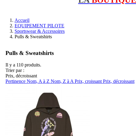
Accueil
EQUIPEMENT PILOTE
Sportswear & Accessoires
Pulls & Sweatshirts
Pulls & Sweatshirts
Il y a 110 produits.
Trier par :
Prix, décroissant
Pertinence
Nom, A à Z
Nom, Z à A
Prix, croissant
Prix, décroissant