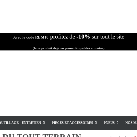
profitez de
-10%
sur tout le site
Avec le code
REM10
(hors produit déjà en promotion,soldes et motos)
OUTILLAGE - ENTRETIEN
PIECES ET ACCESSOIRES
PNEUS
NOS M
E
DU TOUT TERRAIN