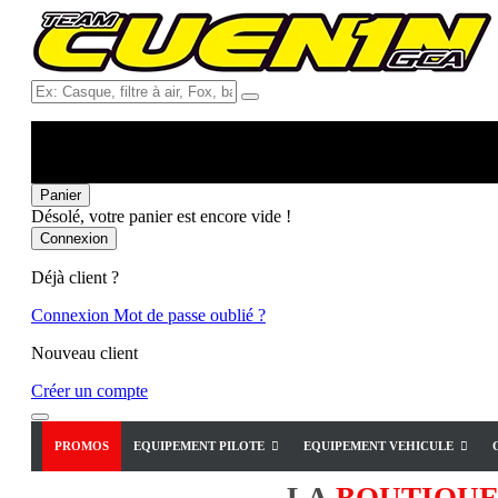
Ex:
Casque,
filtre
à
air,
Fox,
Panier
batterie
Désolé, votre panier est encore vide !
...
Connexion
Déjà client ?
Connexion
Mot de passe oublié ?
Nouveau client
Créer un compte
PROMOS
EQUIPEMENT PILOTE
EQUIPEMENT VEHICULE
LA
BOUTIQU