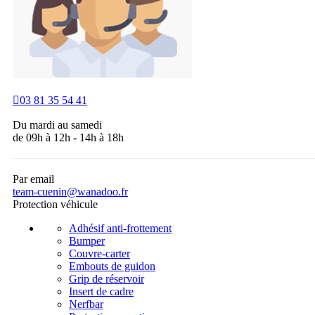

03 81 35 54 41
Du mardi au samedi
de 09h à 12h - 14h à 18h
Par email
team-cuenin@wanadoo.fr
Protection véhicule
Adhésif anti-frottement
Bumper
Couvre-carter
Embouts de guidon
Grip de réservoir
Insert de cadre
Nerfbar