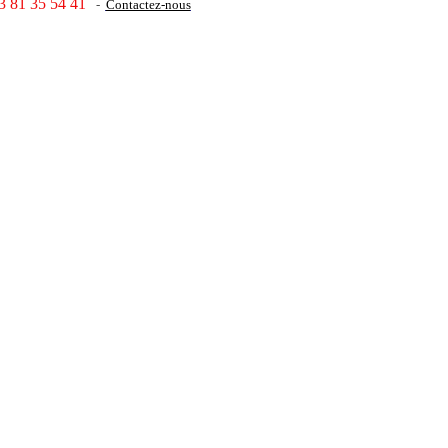
3 81 35 54 41
-
Contactez-nous