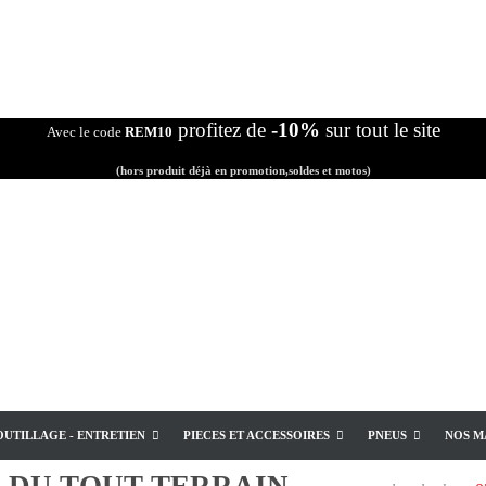
profitez de
-10%
sur tout le site
Avec le code
REM10
(hors produit déjà en promotion,soldes et motos)
OUTILLAGE - ENTRETIEN
PIECES ET ACCESSOIRES
PNEUS
NOS M
E
DU TOUT TERRAIN