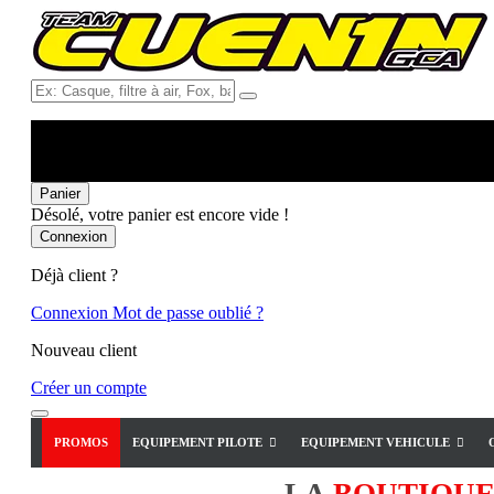
Ex:
Casque,
filtre
à
air,
Fox,
Panier
batterie
Désolé, votre panier est encore vide !
...
Connexion
Déjà client ?
Connexion
Mot de passe oublié ?
Nouveau client
Créer un compte
PROMOS
EQUIPEMENT PILOTE
EQUIPEMENT VEHICULE
LA
BOUTIQU