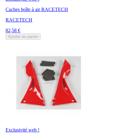
Caches boîte à air RACETECH
RACETECH
Prix
82,58 €
Ajouter au panier
Exclusivité web !