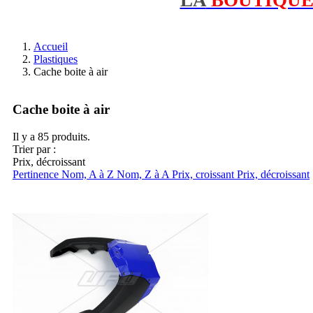
Accueil
Plastiques
Cache boite à air
Cache boite à air
Il y a 85 produits.
Trier par :
Prix, décroissant
Pertinence
Nom, A à Z
Nom, Z à A
Prix, croissant
Prix, décroissant