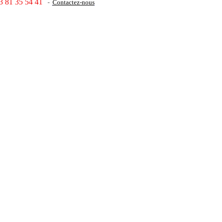
3 81 35 54 41
-
Contactez-nous