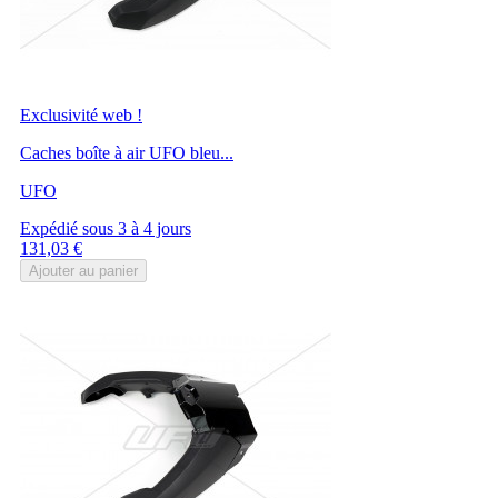
Exclusivité web !
Caches boîte à air UFO bleu...
UFO
Expédié sous 3 à 4 jours
Prix
131,03 €
Ajouter au panier