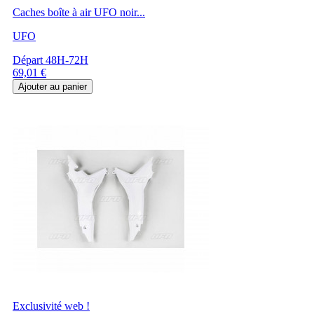
Caches boîte à air UFO noir...
UFO
Départ 48H-72H
Prix
69,01 €
Ajouter au panier
Exclusivité web !