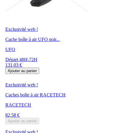
Exclusivité web !
Cache boîte à air UFO noir...
UFO
Départ 48H-72H
Prix
131,03 €
Ajouter au panier
Exclusivité web !
Caches boîte à air RACETECH
RACETECH
Prix
82,58 €
Ajouter au panier
Exclusivité web !