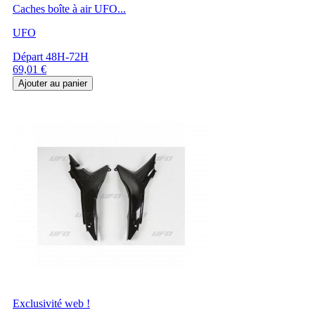
Caches boîte à air UFO...
UFO
Départ 48H-72H
Prix
69,01 €
Ajouter au panier
Exclusivité web !