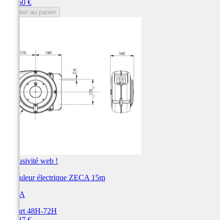
Prix
355,50 €
Ajouter au panier
Exclusivité web !
Enrouleur électrique ZECA 15m
ZECA
Départ 48H-72H
Prix
354,37 €