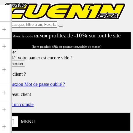
Ex:
+
Casque,
profitez de
-10%
sur tout le site
Avec le code
REM10
filtre
à
+
air,
(hors produit déjà en promotion,soldes et motos)
Fox,
Panier
batterie
Désolé, votre panier est encore vide !
...
Connexion
+
Déjà client ?
Connexion
Mot de passe oublié ?
+
Nouveau client
Créer un compte
+
MENU
+