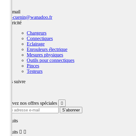
Par email
team-cuenin@wanadoo.fr
Electricité
Chargeurs
Connectiques
Eclairage
Enrouleurs électrique
Mesures physiques
Outils pour connectiques
Pinces
Testeurs
Nous suivre
Facebook
Recevez nos offres spéciales

produits
produits

