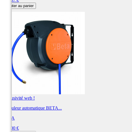
Ajouter au panier
Exclusivité web !
Enrouleur automatique BETA...
BETA
Prix
195,00 €