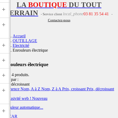
LA
BOUTIQUE
DU TOUT
+
TERRAIN
local_phone
03 81 35 54 41
- Service client
-
Contactez-nous
+
Accueil
OUTILLAGE
+
Electricité
Enrouleurs électrique
+
Enrouleurs électrique
+
Il y a 4 produits.
Trier par :
Prix, décroissant
Pertinence
Nom, A à Z
Nom, Z à A
Prix, croissant
Prix, décroissant
+
Exclusivité web !
Nouveau
Enrouleur automatique...
+
FILCAR