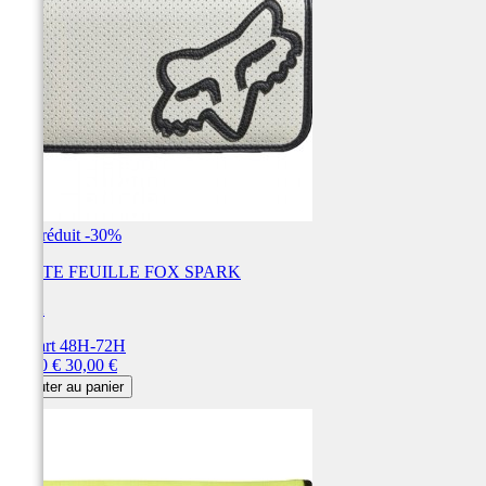
Prix réduit
-30%
PORTE FEUILLE FOX SPARK
FOX
Départ 48H-72H
Prix
Prix
21,00 €
30,00 €
de
Ajouter au panier
base