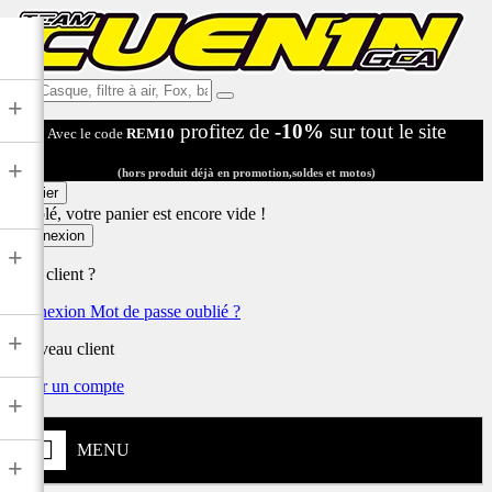
Ex:
+
Casque,
profitez de
-10%
sur tout le site
Avec le code
REM10
filtre
à
+
air,
(hors produit déjà en promotion,soldes et motos)
Fox,
Panier
batterie
Désolé, votre panier est encore vide !
...
Connexion
+
Déjà client ?
Connexion
Mot de passe oublié ?
+
Nouveau client
Créer un compte
+
MENU
+