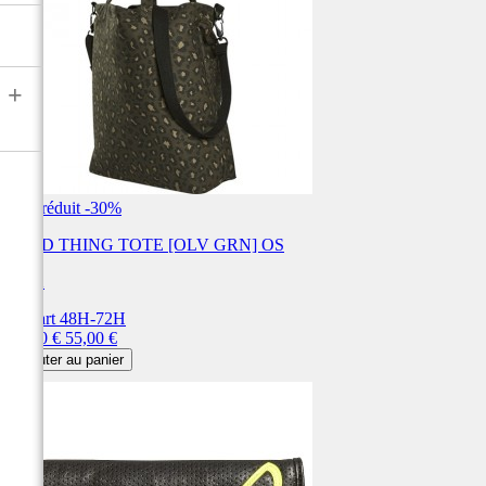
+
Prix réduit
-30%
WILD THING TOTE [OLV GRN] OS
FOX
Départ 48H-72H
Prix
Prix
38,50 €
55,00 €
de
Ajouter au panier
base