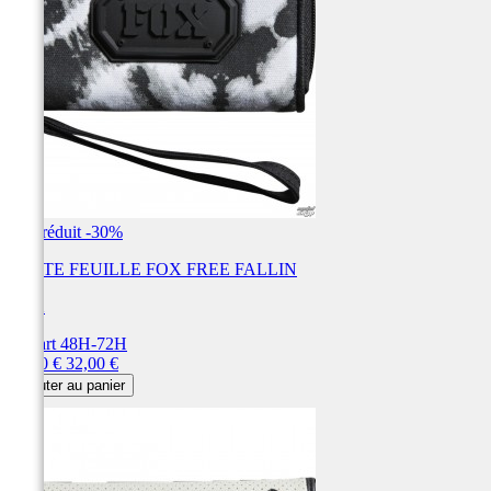
Prix réduit
-30%
PORTE FEUILLE FOX FREE FALLIN
FOX
Départ 48H-72H
Prix
Prix
22,40 €
32,00 €
de
Ajouter au panier
base