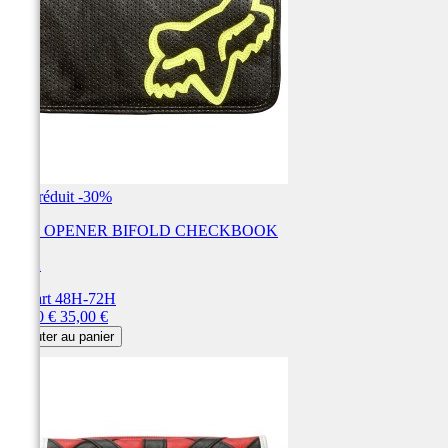
Prix réduit
-30%
EYE OPENER BIFOLD CHECKBOOK
FOX
Départ 48H-72H
Prix
Prix
24,50 €
35,00 €
de
Ajouter au panier
base