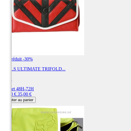
Prix réduit
-30%
GIRLS ULTIMATE TRIFOLD...
FOX
Départ 48H-72H
Prix
Prix
24,50 €
35,00 €
de
Ajouter au panier
base