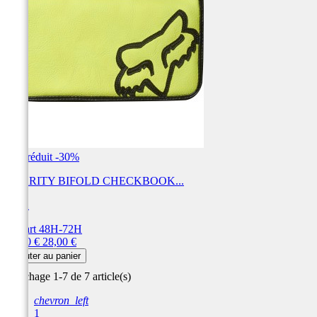
Prix réduit
-30%
CLARITY BIFOLD CHECKBOOK...
FOX
Départ 48H-72H
Prix
Prix
19,60 €
28,00 €
de
Ajouter au panier
base
Affichage 1-7 de 7 article(s)
chevron_left
1