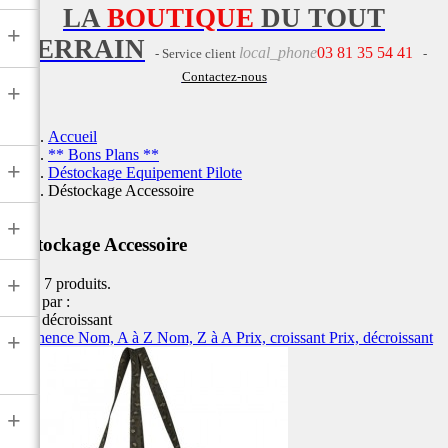
LA
BOUTIQUE
DU TOUT
+
TERRAIN
local_phone
03 81 35 54 41
- Service client
-
Contactez-nous
+
Accueil
** Bons Plans **
+
Déstockage Equipement Pilote
Déstockage Accessoire
+
Déstockage Accessoire
+
Il y a 7 produits.
Trier par :
Prix, décroissant
Pertinence
Nom, A à Z
Nom, Z à A
Prix, croissant
Prix, décroissant
+
+