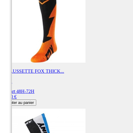
CHAUSSETTE FOX THICK...
FOX
Départ 48H-72H
Prix
20,00 €
Ajouter au panier