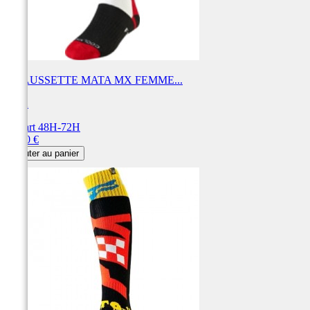
CHAUSSETTE MATA MX FEMME...
FOX
Départ 48H-72H
Prix
18,00 €
Ajouter au panier