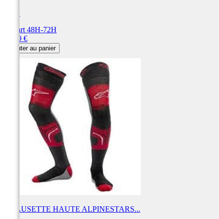
FOX
Départ 48H-72H
Prix
29,99 €
Ajouter au panier
CHAUSETTE HAUTE ALPINESTARS...