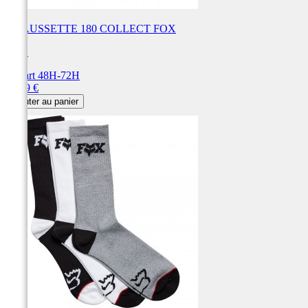
CHAUSSETTE 180 COLLECT FOX
FOX
Départ 48H-72H
Prix
34,99 €
Ajouter au panier