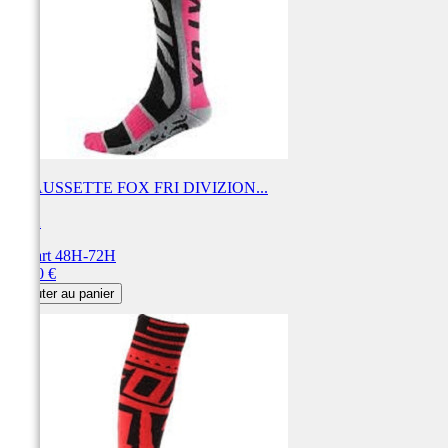
CHAUSSETTE FOX FRI DIVIZION...
FOX
Départ 48H-72H
Prix
18,00 €
Ajouter au panier