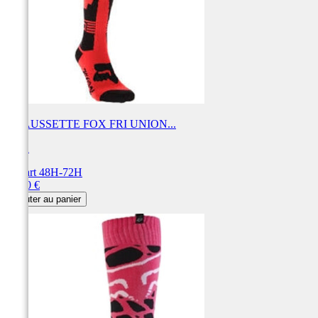
CHAUSSETTE FOX FRI UNION...
FOX
Départ 48H-72H
Prix
18,00 €
Ajouter au panier