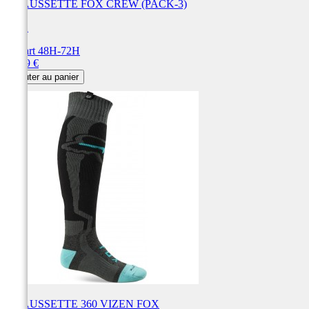
CHAUSSETTE FOX CREW (PACK-3)
FOX
Départ 48H-72H
Prix
29,99 €
Ajouter au panier
CHAUSSETTE 360 VIZEN FOX