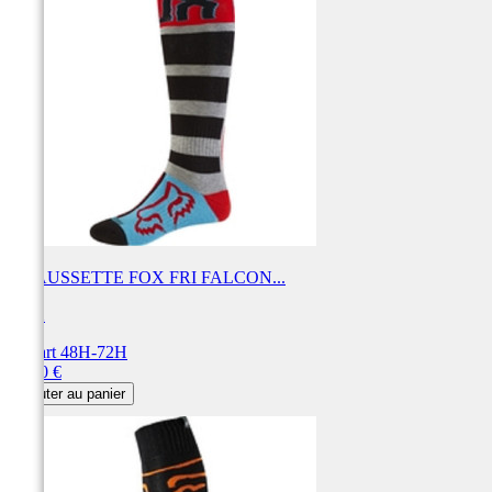
CHAUSSETTE FOX FRI FALCON...
FOX
Départ 48H-72H
Prix
20,00 €
Ajouter au panier