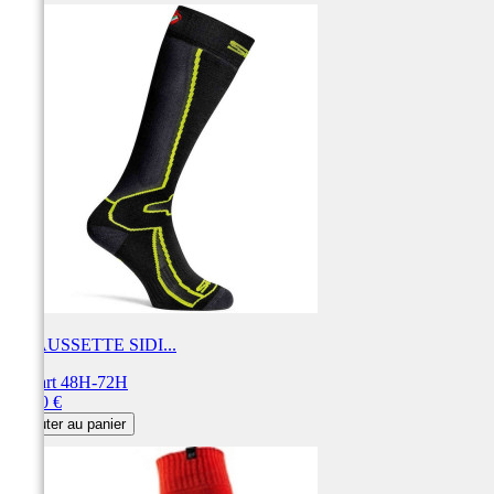
CHAUSSETTE SIDI...
Départ 48H-72H
Prix
21,90 €
Ajouter au panier