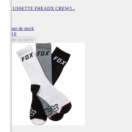
CHAUSSETTE FHEADX CREW3...
FOX
Rupture de stock
Prix
30,00 €
Ajouter au panier