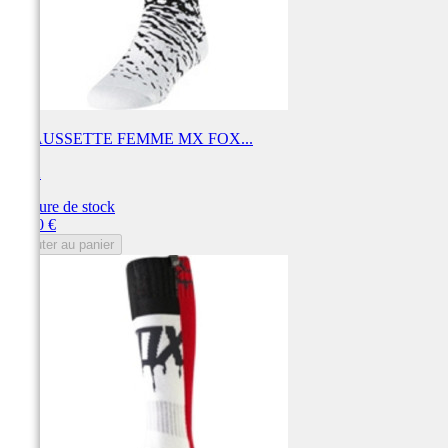
CHAUSSETTE FEMME MX FOX...
FOX
Rupture de stock
Prix
18,00 €
Ajouter au panier