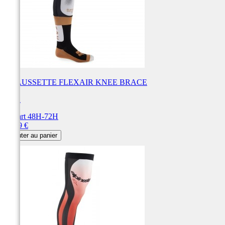
CHAUSSETTE FLEXAIR KNEE BRACE
FOX
Départ 48H-72H
Prix
49,99 €
Ajouter au panier