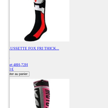
CHAUSSETTE FOX FRI THICK...
FOX
Départ 48H-72H
Prix
18,00 €
Ajouter au panier