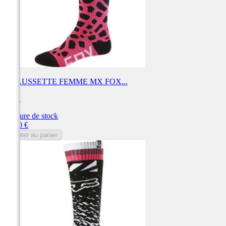
CHAUSSETTE FEMME MX FOX...
FOX
Rupture de stock
Prix
18,00 €
Ajouter au panier