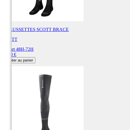
CHAUSSETTES SCOTT BRACE
SCOTT
Départ 48H-72H
Prix
36,90 €
Ajouter au panier