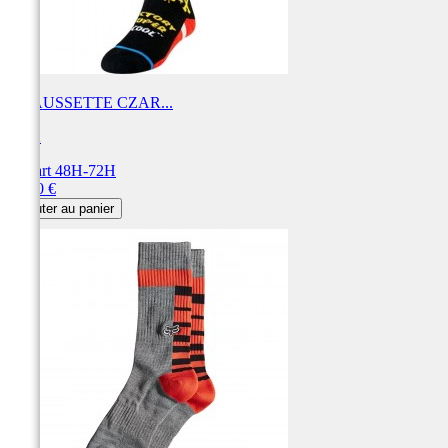
CHAUSSETTE CZAR...
FOX
Départ 48H-72H
Prix
18,00 €
Ajouter au panier