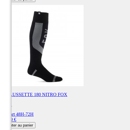
CHAUSSETTE 180 NITRO FOX
FOX
Départ 48H-72H
Prix
24,99 €
Ajouter au panier