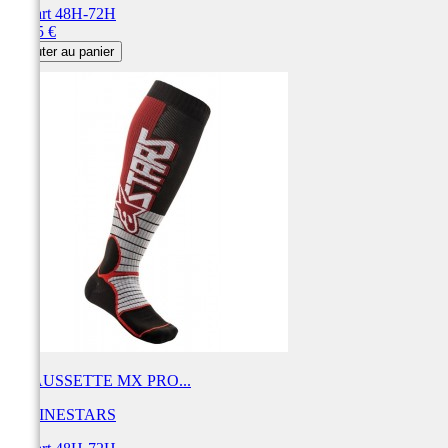
Départ 48H-72H
Prix
29,95 €
Ajouter au panier
CHAUSSETTE MX PRO...
ALPINESTARS