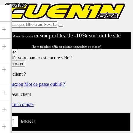
Ex:
+
Casque,
profitez de
-10%
sur tout le site
Avec le code
REM10
filtre
à
+
air,
(hors produit déjà en promotion,soldes et motos)
Fox,
Panier
batterie
Désolé, votre panier est encore vide !
...
Connexion
+
Déjà client ?
Connexion
Mot de passe oublié ?
+
Nouveau client
Créer un compte
+
MENU
+