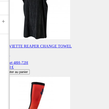
+
SERVIETTE REAPER CHANGE TOWEL
FOX
Départ 48H-72H
Prix
69,99 €
Ajouter au panier