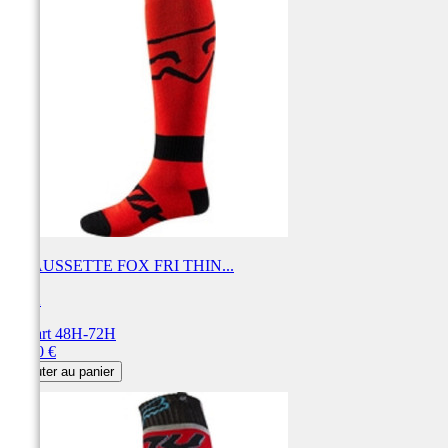
CHAUSSETTE FOX FRI THIN...
FOX
Départ 48H-72H
Prix
20,00 €
Ajouter au panier