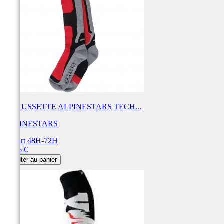
CHAUSSETTE ALPINESTARS TECH...
ALPINESTARS
Départ 48H-72H
Prix
19,96 €
Ajouter au panier