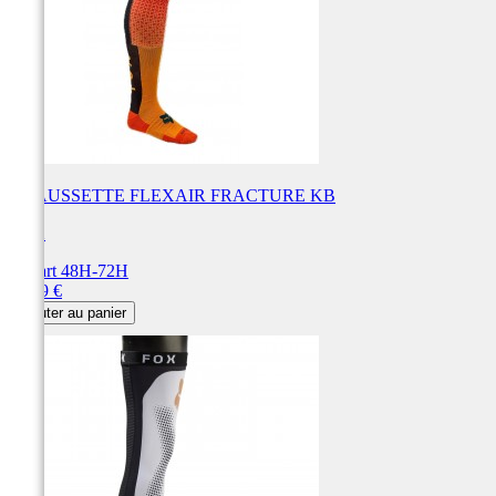
CHAUSSETTE FLEXAIR FRACTURE KB
FOX
Départ 48H-72H
Prix
49,99 €
Ajouter au panier