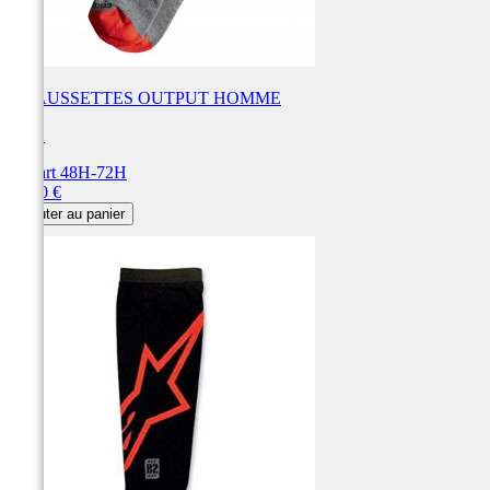
CHAUSSETTES OUTPUT HOMME
FOX
Départ 48H-72H
Prix
18,00 €
Ajouter au panier