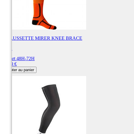
CHAUSSETTE MIRER KNEE BRACE
FOX
Départ 48H-72H
Prix
39,99 €
Ajouter au panier