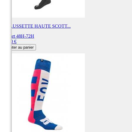
CHAUSSETTE HAUTE SCOTT...
Départ 48H-72H
Prix
35,90 €
Ajouter au panier