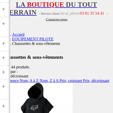
LA
BOUTIQUE
DU TOUT
+
TERRAIN
local_phone
03 81 35 54 41
- Service client
-
Contactez-nous
+
Accueil
EQUIPEMENT PILOTE
+
Chaussettes & sous-vêtements
+
Chaussettes & sous-vêtements
Il y a 44 produits.
+
Trier par :
Prix, décroissant
Pertinence
Nom, A à Z
Nom, Z à A
Prix, croissant
Prix, décroissant
+
+