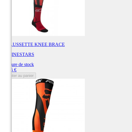
CHAUSSETTE KNEE BRACE
ALPINESTARS
Rupture de stock
Prix
49,95 €
Ajouter au panier