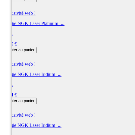
Exclusivité web !
Bougie NGK Laser Platinum -...
NGK
Prix
56,40 €
Ajouter au panier
Exclusivité web !
Bougie NGK Laser Iridium -...
NGK
Prix
56,04 €
Ajouter au panier
Exclusivité web !
Bougie NGK Laser Iridium -...