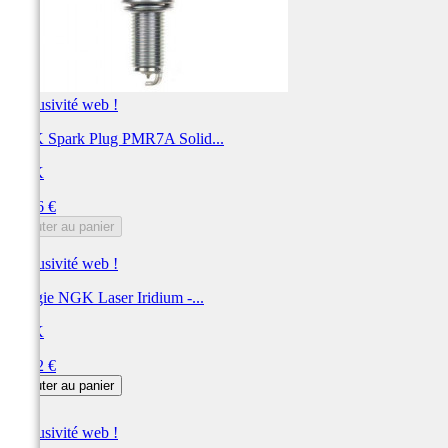
Exclusivité web !
NGK Spark Plug PMR7A Solid...
NGK
Prix
58,56 €
Ajouter au panier
Exclusivité web !
Bougie NGK Laser Iridium -...
NGK
Prix
58,32 €
Ajouter au panier
Exclusivité web !