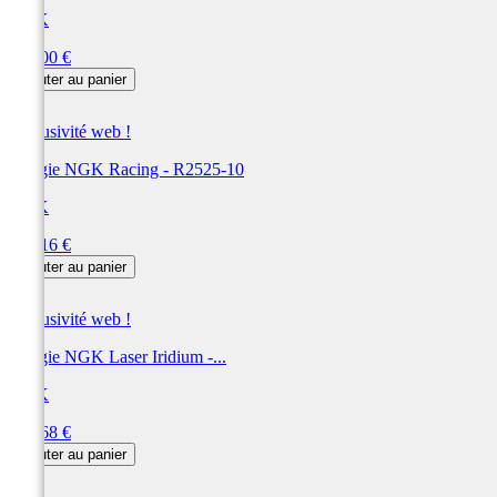
NGK
Prix
123,00 €
Ajouter au panier
Exclusivité web !
Bougie NGK Racing - R2525-10
NGK
Prix
113,16 €
Ajouter au panier
Exclusivité web !
Bougie NGK Laser Iridium -...
NGK
Prix
103,68 €
Ajouter au panier