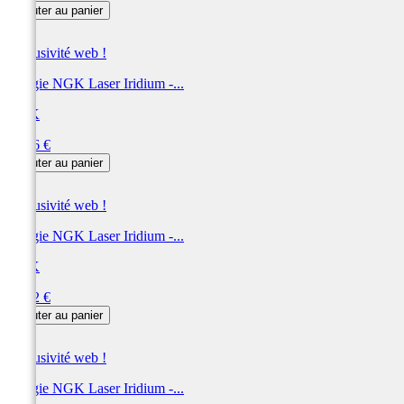
Ajouter au panier
Exclusivité web !
Bougie NGK Laser Iridium -...
NGK
Prix
59,16 €
Ajouter au panier
Exclusivité web !
Bougie NGK Laser Iridium -...
NGK
Prix
58,92 €
Ajouter au panier
Exclusivité web !
Bougie NGK Laser Iridium -...