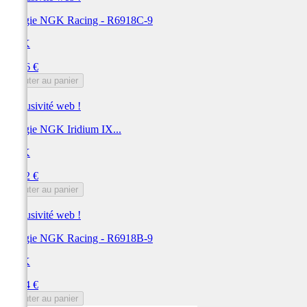
Bougie NGK Racing - R6918C-9
NGK
Prix
79,56 €
Ajouter au panier
Exclusivité web !
Bougie NGK Iridium IX...
NGK
Prix
79,32 €
Ajouter au panier
Exclusivité web !
Bougie NGK Racing - R6918B-9
NGK
Prix
77,64 €
Ajouter au panier