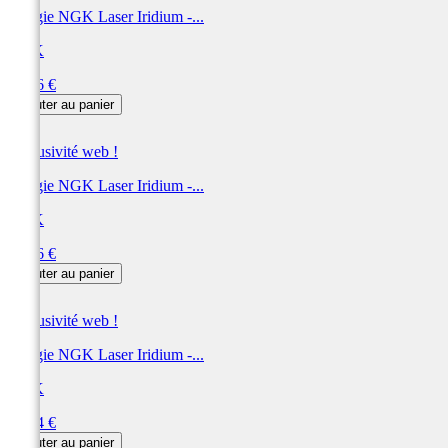
Bougie NGK Laser Iridium -...
NGK
Prix
50,16 €
Ajouter au panier
Exclusivité web !
Bougie NGK Laser Iridium -...
NGK
Prix
50,16 €
Ajouter au panier
Exclusivité web !
Bougie NGK Laser Iridium -...
NGK
Prix
50,04 €
Ajouter au panier