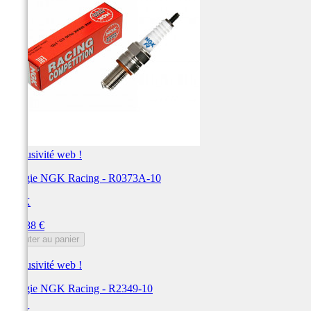
Exclusivité web !
Bougie NGK Racing - R0373A-10
NGK
Prix
182,88 €
Ajouter au panier
Exclusivité web !
Bougie NGK Racing - R2349-10