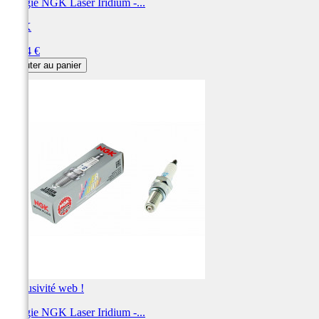
Bougie NGK Laser Iridium -...
NGK
Prix
53,64 €
Ajouter au panier
Exclusivité web !
Bougie NGK Laser Iridium -...