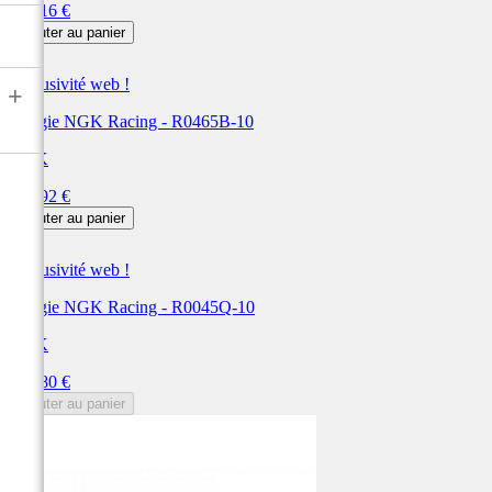
Prix
518,16 €
Ajouter au panier
Exclusivité web !
+
Bougie NGK Racing - R0465B-10
NGK
Prix
340,92 €
Ajouter au panier
Exclusivité web !
Bougie NGK Racing - R0045Q-10
NGK
Prix
235,80 €
Ajouter au panier