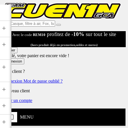
Ex:
+
Casque,
profitez de
-10%
sur tout le site
Avec le code
REM10
filtre
à
+
air,
(hors produit déjà en promotion,soldes et motos)
Fox,
Panier
batterie
Désolé, votre panier est encore vide !
...
Connexion
+
Déjà client ?
Connexion
Mot de passe oublié ?
+
Nouveau client
Créer un compte
+
MENU
+