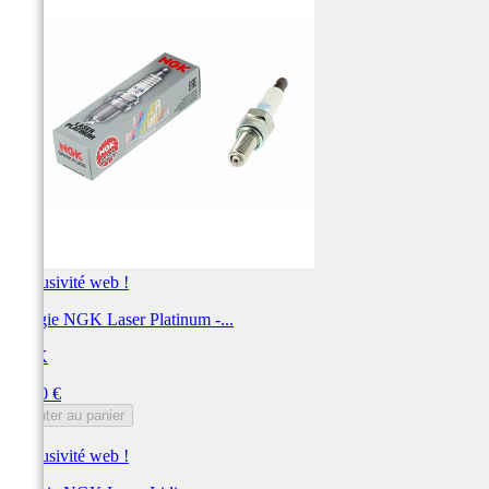
Exclusivité web !
Bougie NGK Laser Platinum -...
NGK
Prix
55,20 €
Ajouter au panier
Exclusivité web !