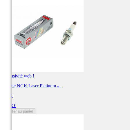
Exclusivité web !
Bougie NGK Laser Platinum -...
NGK
Prix
48,48 €
Ajouter au panier