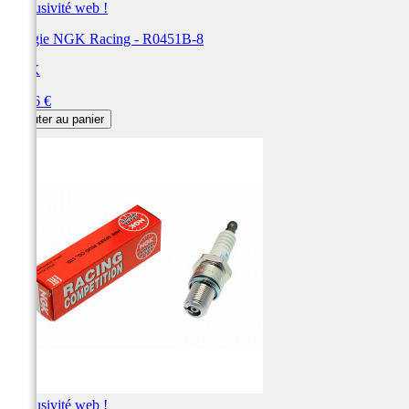
Exclusivité web !
Bougie NGK Racing - R0451B-8
NGK
Prix
90,96 €
Ajouter au panier
Exclusivité web !