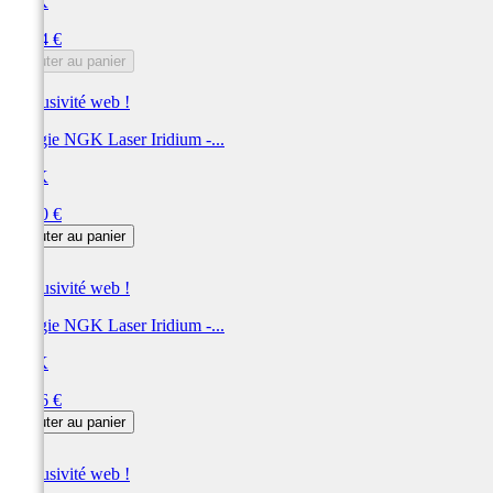
NGK
Prix
51,24 €
Ajouter au panier
Exclusivité web !
Bougie NGK Laser Iridium -...
NGK
Prix
50,40 €
Ajouter au panier
Exclusivité web !
Bougie NGK Laser Iridium -...
NGK
Prix
50,16 €
Ajouter au panier
Exclusivité web !