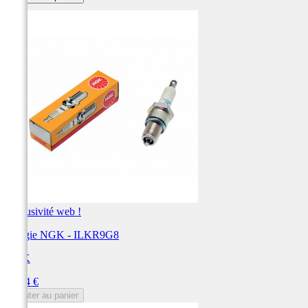
Exclusivité web !
Bougie NGK - ILKR9G8
NGK
Prix
50,04 €
Ajouter au panier