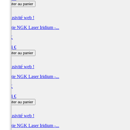
Ajouter au panier
Exclusivité web !
Bougie NGK Laser Iridium -...
NGK
Prix
65,64 €
Ajouter au panier
Exclusivité web !
Bougie NGK Laser Iridium -...
NGK
Prix
63,84 €
Ajouter au panier
Exclusivité web !
Bougie NGK Laser Iridium -...