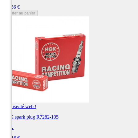
Prix
157,56 €
Ajouter au panier
Exclusivité web !
NGK spark plug R7282-105
NGK
Prix
155,16 €