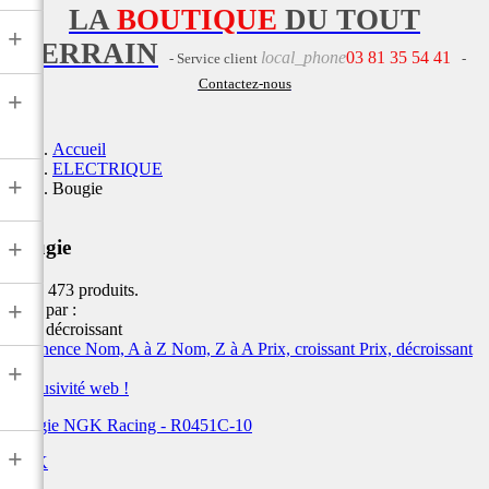
LA
BOUTIQUE
DU TOUT
+
TERRAIN
local_phone
03 81 35 54 41
- Service client
-
Contactez-nous
+
Accueil
ELECTRIQUE
+
Bougie
+
Bougie
Il y a 473 produits.
+
Trier par :
Prix, décroissant
Pertinence
Nom, A à Z
Nom, Z à A
Prix, croissant
Prix, décroissant
+
Exclusivité web !
Bougie NGK Racing - R0451C-10
+
NGK