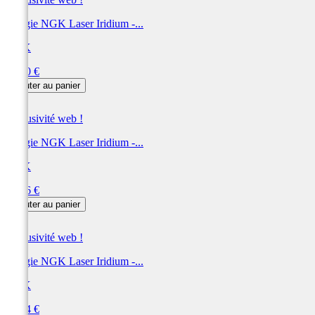
Bougie NGK Laser Iridium -...
NGK
Prix
60,00 €
Ajouter au panier
Exclusivité web !
Bougie NGK Laser Iridium -...
NGK
Prix
59,76 €
Ajouter au panier
Exclusivité web !
Bougie NGK Laser Iridium -...
NGK
Prix
59,64 €