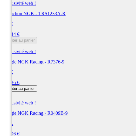
Exclusivité web !
Capuchon NGK - TRS1233A-R
NGK
Prix
139,44 €
Ajouter au panier
Exclusivité web !
Bougie NGK Racing - R7376-9
NGK
Prix
138,36 €
Ajouter au panier
Exclusivité web !
Bougie NGK Racing - R0409B-9
NGK
Prix
126,96 €