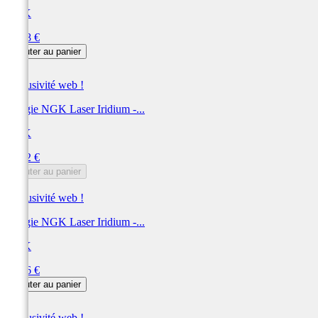
NGK
Prix
63,48 €
Ajouter au panier
Exclusivité web !
Bougie NGK Laser Iridium -...
NGK
Prix
61,32 €
Ajouter au panier
Exclusivité web !
Bougie NGK Laser Iridium -...
NGK
Prix
60,36 €
Ajouter au panier
Exclusivité web !