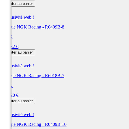
Ajouter au panier
Exclusivité web !
Bougie NGK Racing - R0409B-8
NGK
Prix
124,32 €
Ajouter au panier
Exclusivité web !
Bougie NGK Racing - R6918B-7
NGK
Prix
124,20 €
Ajouter au panier
Exclusivité web !
Bougie NGK Racing - R0409B-10