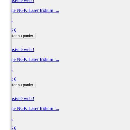
Exclusivité web !
Bougie NGK Laser Iridium -...
NGK
Prix
66,96 €
Ajouter au panier
Exclusivité web !
Bougie NGK Laser Iridium -...
NGK
Prix
66,72 €
Ajouter au panier
Exclusivité web !
Bougie NGK Laser Iridium -...
NGK
Prix
66,36 €