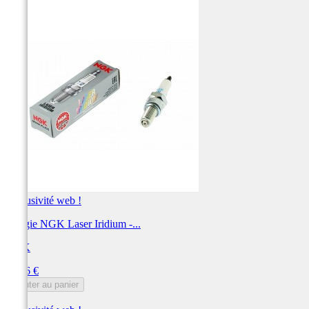
Exclusivité web !
Bougie NGK Laser Iridium -...
NGK
Prix
73,56 €
Ajouter au panier