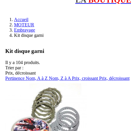
Accueil
MOTEUR
Embrayage
Kit disque garni
Kit disque garni
Il y a 104 produits.
Trier par :
Prix, décroissant
Pertinence
Nom, A à Z
Nom, Z à A
Prix, croissant
Prix, décroissant