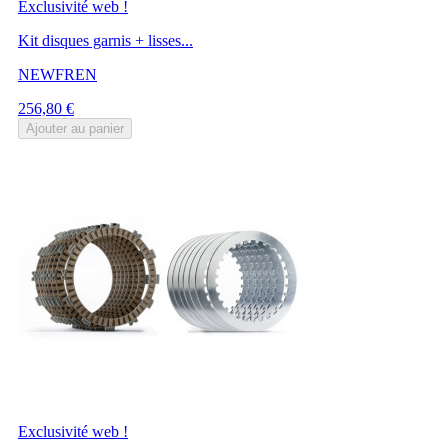
Exclusivité web !
Kit disques garnis + lisses...
NEWFREN
Prix
256,80 €
Ajouter au panier
Exclusivité web !