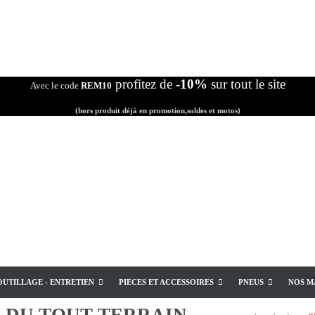
profitez de
-10%
sur tout le site
Avec le code
REM10
(hors produit déjà en promotion,soldes et motos)
OUTILLAGE - ENTRETIEN
PIECES ET ACCESSOIRES
PNEUS
NOS M
E
DU TOUT TERRAIN