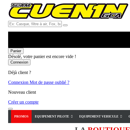
Ex:
Casque,
filtre
à
air,
Fox,
Panier
batterie
Désolé, votre panier est encore vide !
...
Connexion
Déjà client ?
Connexion
Mot de passe oublié ?
Nouveau client
Créer un compte
PROMOS
EQUIPEMENT PILOTE
EQUIPEMENT VEHICULE
LA
BOUTIQU