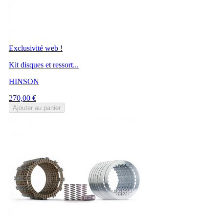
Exclusivité web !
Kit disques et ressort...
HINSON
Prix
270,00 €
Ajouter au panier