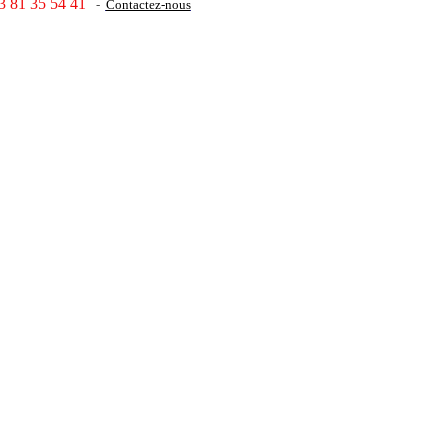
3 81 35 54 41
-
Contactez-nous