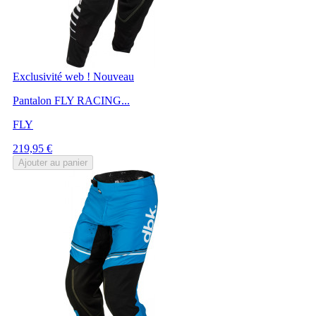
Exclusivité web !
Nouveau
Pantalon FLY RACING...
FLY
Prix
219,95 €
Ajouter au panier