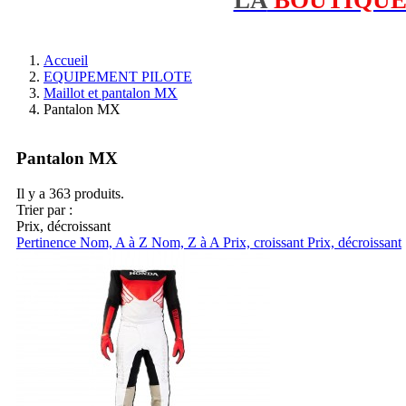
Accueil
EQUIPEMENT PILOTE
Maillot et pantalon MX
Pantalon MX
Pantalon MX
Il y a 363 produits.
Trier par :
Prix, décroissant
Pertinence
Nom, A à Z
Nom, Z à A
Prix, croissant
Prix, décroissant