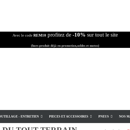
profitez de
-10%
sur tout le site
Avec le code
REM10
(hors produit déjà en promotion,soldes et motos)
OUTILLAGE - ENTRETIEN
PIECES ET ACCESSOIRES
PNEUS
NOS M
E
DU TOUT TERRAIN