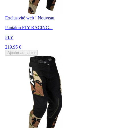
Exclusivité web !
Nouveau
Pantalon FLY RACING...
FLY
Prix
219,95 €
Ajouter au panier