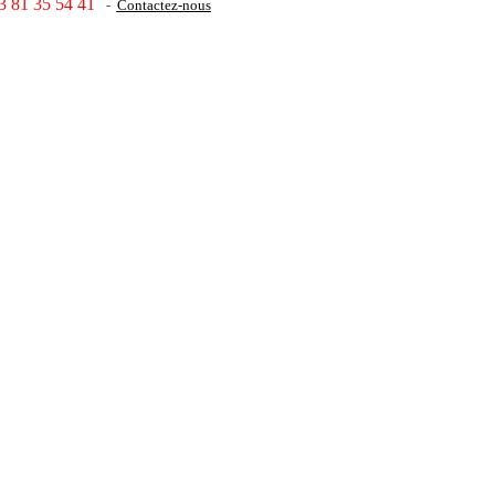
3 81 35 54 41
-
Contactez-nous