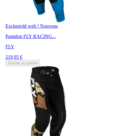
Exclusivité web !
Nouveau
Pantalon FLY RACING...
FLY
Prix
219,95 €
Ajouter au panier