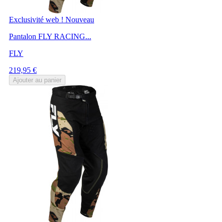
Exclusivité web !
Nouveau
Pantalon FLY RACING...
FLY
Prix
219,95 €
Ajouter au panier