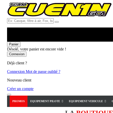
Ex:
Casque,
filtre
à
air,
Fox,
Panier
batterie
Désolé, votre panier est encore vide !
...
Connexion
Déjà client ?
Connexion
Mot de passe oublié ?
Nouveau client
Créer un compte
PROMOS
EQUIPEMENT PILOTE
EQUIPEMENT VEHICULE
LA
BOUTIQU