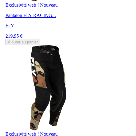
Exclusivité web !
Nouveau
Pantalon FLY RACING...
FLY
Prix
219,95 €
Ajouter au panier
Exclusivité web !
Nouveau