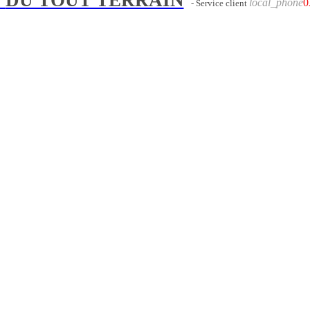
local_phone
0
- Service client