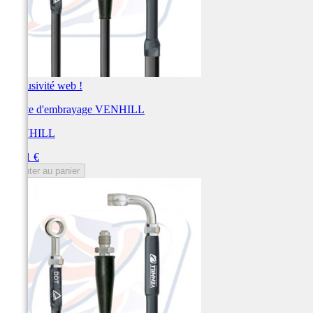
Exclusivité web !
Durite d'embrayage VENHILL
VENHILL
Prix
89,01 €
Ajouter au panier