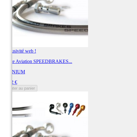
Exclusivité web !
Durite Aviation SPEEDBRAKES...
TECNIUM
Prix
44,12 €
Ajouter au panier