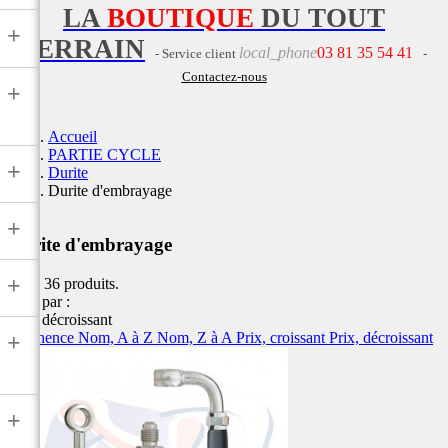
LA
BOUTIQUE
DU TOUT
+
TERRAIN
local_phone
03 81 35 54 41
- Service client
-
Contactez-nous
+
Accueil
PARTIE CYCLE
+
Durite
Durite d'embrayage
+
Durite d'embrayage
+
Il y a 36 produits.
Trier par :
Prix, décroissant
Pertinence
Nom, A à Z
Nom, Z à A
Prix, croissant
Prix, décroissant
+
+