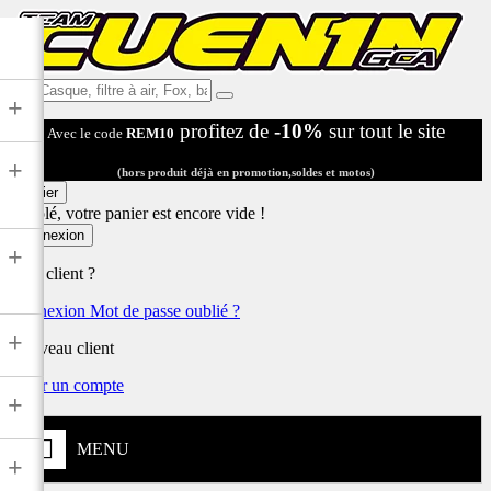
Ex:
+
Casque,
profitez de
-10%
sur tout le site
Avec le code
REM10
filtre
à
+
air,
(hors produit déjà en promotion,soldes et motos)
Fox,
Panier
batterie
Désolé, votre panier est encore vide !
...
Connexion
+
Déjà client ?
Connexion
Mot de passe oublié ?
+
Nouveau client
Créer un compte
+
MENU
+