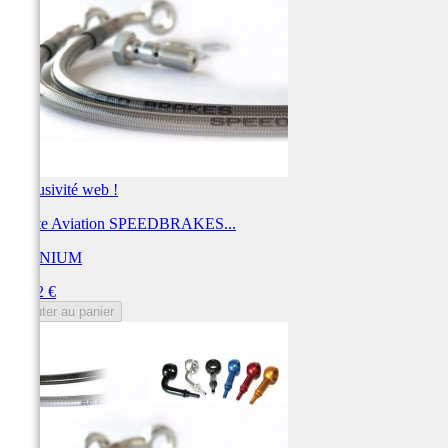
Exclusivité web !
Durite Aviation SPEEDBRAKES...
TECNIUM
Prix
44,12 €
Ajouter au panier