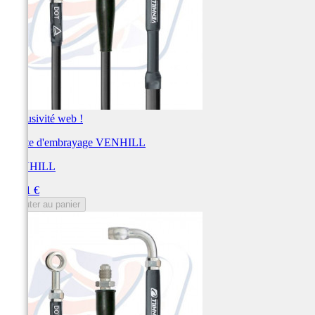
Exclusivité web !
Durite d'embrayage VENHILL
VENHILL
Prix
89,01 €
Ajouter au panier