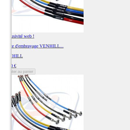
Exclusivité web !
Durite d'embrayage VENHILL...
VENHILL
Prix
57,60 €
Ajouter au panier