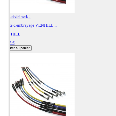
Exclusivité web !
Durite d'embrayage VENHILL...
VENHILL
Prix
59,83 €
Ajouter au panier