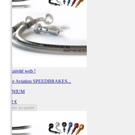
Exclusivité web !
Durite Aviation SPEEDBRAKES...
TECNIUM
Prix
44,12 €
Ajouter au panier