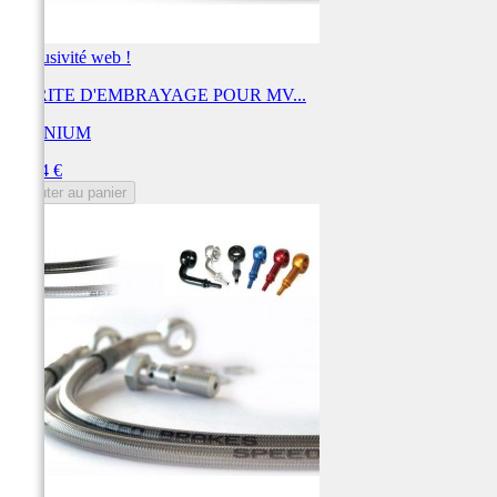
Exclusivité web !
DURITE D'EMBRAYAGE POUR MV...
TECNIUM
Prix
43,14 €
Ajouter au panier