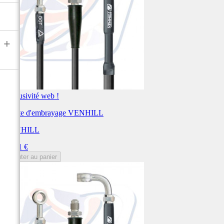
+
Exclusivité web !
Durite d'embrayage VENHILL
VENHILL
Prix
89,01 €
Ajouter au panier