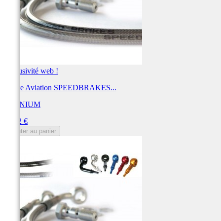
Exclusivité web !
Durite Aviation SPEEDBRAKES...
TECNIUM
Prix
44,12 €
Ajouter au panier