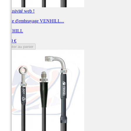
Exclusivité web !
Durite d'embrayage VENHILL...
VENHILL
Prix
59,19 €
Ajouter au panier