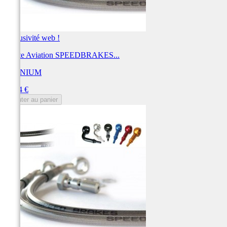
Exclusivité web !
Durite Aviation SPEEDBRAKES...
TECNIUM
Prix
43,14 €
Ajouter au panier