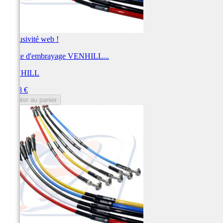
Exclusivité web !
Durite d'embrayage VENHILL...
VENHILL
Prix
55,28 €
Ajouter au panier