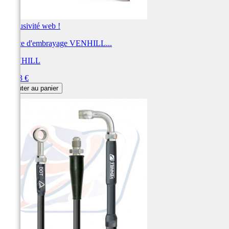
Exclusivité web !
Durite d'embrayage VENHILL...
VENHILL
Prix
59,83 €
Ajouter au panier