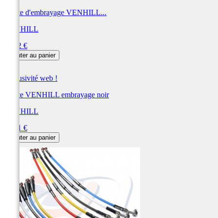
Durite d'embrayage VENHILL...
VENHILL
Prix
59,12 €
Ajouter au panier
Exclusivité web !
Durite VENHILL embrayage noir
VENHILL
Prix
59,11 €
Ajouter au panier