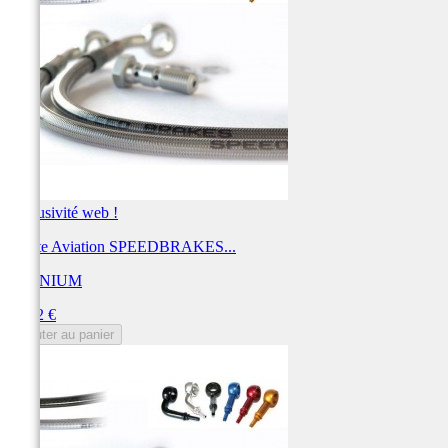
Exclusivité web !
Durite Aviation SPEEDBRAKES...
TECNIUM
Prix
44,12 €
Ajouter au panier