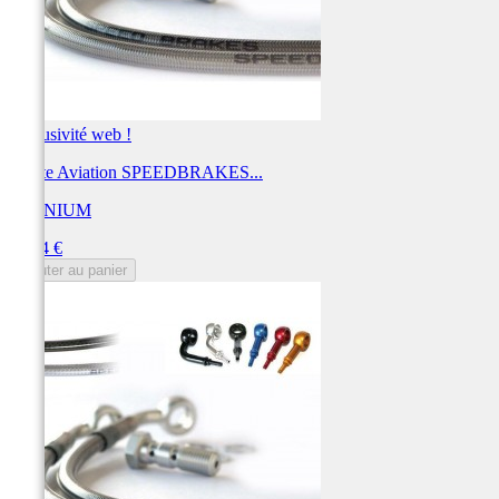
Exclusivité web !
Durite Aviation SPEEDBRAKES...
TECNIUM
Prix
43,14 €
Ajouter au panier