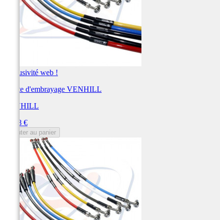
Exclusivité web !
Durite d'embrayage VENHILL
VENHILL
Prix
58,78 €
Ajouter au panier