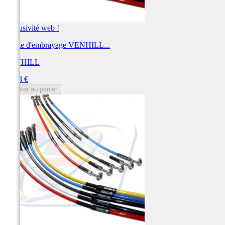
Exclusivité web !
Durite d'embrayage VENHILL...
VENHILL
Prix
55,28 €
Ajouter au panier