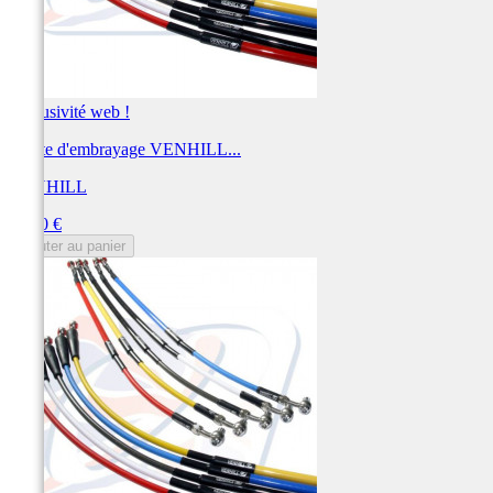
Exclusivité web !
Durite d'embrayage VENHILL...
VENHILL
Prix
57,60 €
Ajouter au panier