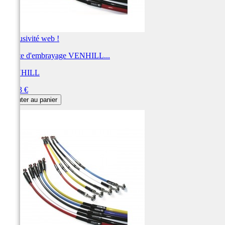
Exclusivité web !
Durite d'embrayage VENHILL...
VENHILL
Prix
59,83 €
Ajouter au panier