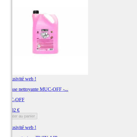
Exclusivité web !
Mousse nettoyante MUC-OFF -...
MUC-OFF
Prix
224,02 €
Ajouter au panier
Exclusivité web !