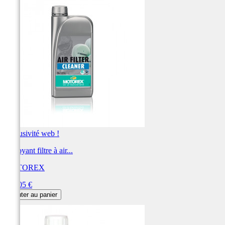
Exclusivité web !
Nettoyant filtre à air...
MOTOREX
Prix
312,05 €
Ajouter au panier