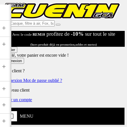
Ex:
+
Casque,
profitez de
-10%
sur tout le site
Avec le code
REM10
filtre
à
+
air,
(hors produit déjà en promotion,soldes et motos)
Fox,
Panier
batterie
Désolé, votre panier est encore vide !
...
Connexion
+
Déjà client ?
Connexion
Mot de passe oublié ?
+
Nouveau client
Créer un compte
+
MENU
+