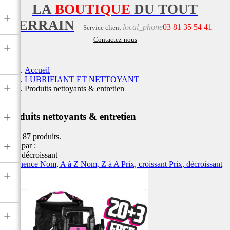
LA
BOUTIQUE
DU TOUT
+
TERRAIN
local_phone
03 81 35 54 41
- Service client
-
Contactez-nous
+
Accueil
LUBRIFIANT ET NETTOYANT
+
Produits nettoyants & entretien
+
Produits nettoyants & entretien
Il y a 87 produits.
+
Trier par :
Prix, décroissant
Pertinence
Nom, A à Z
Nom, Z à A
Prix, croissant
Prix, décroissant
+
+