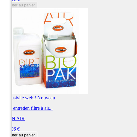
Ajouter au panier
Exclusivité web !
Nouveau
Pack entretien filtre à air...
TWIN AIR
Prix
244,06 €
Ajouter au panier