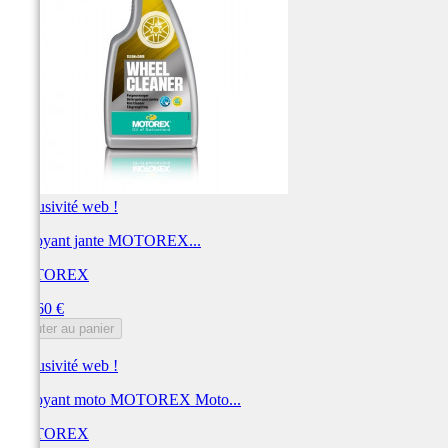
Exclusivité web !
Nettoyant jante MOTOREX...
MOTOREX
Prix
273,60 €
Ajouter au panier
Exclusivité web !
Nettoyant moto MOTOREX Moto...
MOTOREX