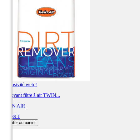
Exclusivité web !
Nettoyant filtre à air TWIN...
TWIN AIR
Prix
234,39 €
Ajouter au panier