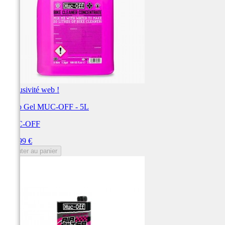
Exclusivité web !
Nano Gel MUC-OFF - 5L
MUC-OFF
Prix
146,99 €
Ajouter au panier