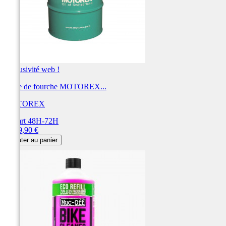
Exclusivité web !
Huile de fourche MOTOREX...
MOTOREX
Départ 48H-72H
Prix
1 459,90 €
Ajouter au panier