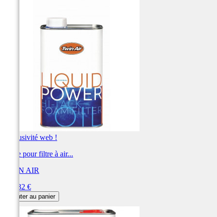
Exclusivité web !
Huile pour filtre à air...
TWIN AIR
Prix
238,32 €
Ajouter au panier