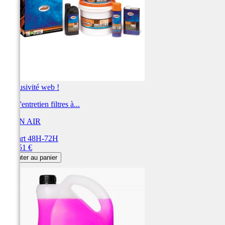
Exclusivité web !
Kit d'entretien filtres à...
TWIN AIR
Départ 48H-72H
Prix
163,51 €
Ajouter au panier