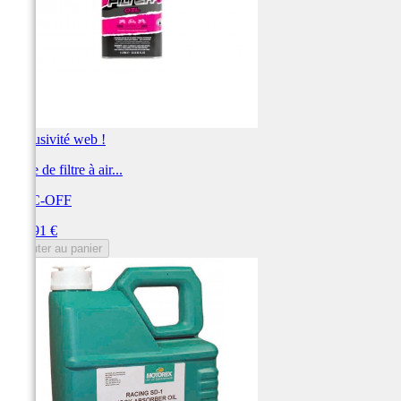
Exclusivité web !
Huile de filtre à air...
MUC-OFF
Prix
131,91 €
Ajouter au panier