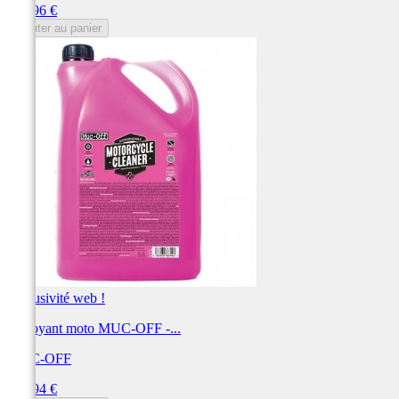
Prix
209,96 €
Ajouter au panier
Exclusivité web !
Nettoyant moto MUC-OFF -...
MUC-OFF
Prix
207,94 €