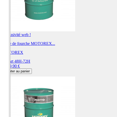
Exclusivité web !
Huile de fourche MOTOREX...
MOTOREX
Départ 48H-72H
Prix
1 459,90 €
Ajouter au panier