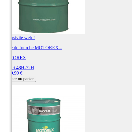
Exclusivité web !
Huile de fourche MOTOREX...
MOTOREX
Départ 48H-72H
Prix
1 459,90 €
Ajouter au panier