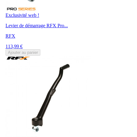
Exclusivité web !
Levier de démarrage RFX Pro...
RFX
Prix
113,99 €
Ajouter au panier