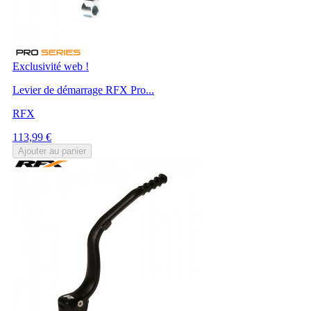
Exclusivité web !
Levier de démarrage RFX Pro...
RFX
Prix
113,99 €
Ajouter au panier