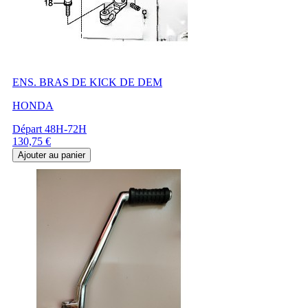
ENS. BRAS DE KICK DE DEM
HONDA
Départ 48H-72H
Prix
130,75 €
Ajouter au panier