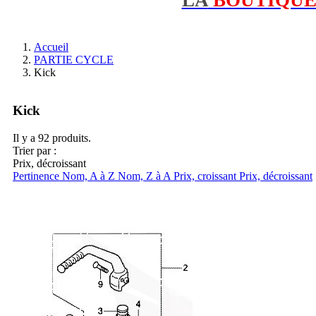
Accueil
PARTIE CYCLE
Kick
Kick
Il y a 92 produits.
Trier par :
Prix, décroissant
Pertinence
Nom, A à Z
Nom, Z à A
Prix, croissant
Prix, décroissant