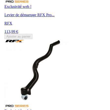
Exclusivité web !
Levier de démarrage RFX Pro...
RFX
Prix
113,99 €
Ajouter au panier