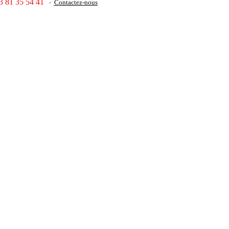
3 81 35 54 41
-
Contactez-nous