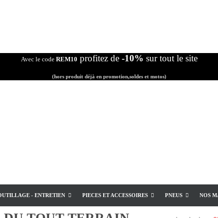
profitez de
-10%
sur tout le site
Avec le code
REM10
(hors produit déjà en promotion,soldes et motos)
OUTILLAGE - ENTRETIEN
PIECES ET ACCESSOIRES
PNEUS
NOS M
E
DU TOUT TERRAIN