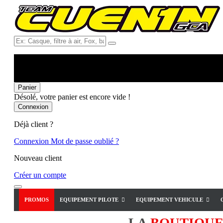
Ex:
Casque,
filtre
à
air,
Fox,
Panier
batterie
Désolé, votre panier est encore vide !
...
Connexion
Déjà client ?
Connexion
Mot de passe oublié ?
Nouveau client
Créer un compte
PROMOS
EQUIPEMENT PILOTE
EQUIPEMENT VEHICULE
LA
BOUTIQU