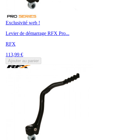
Exclusivité web !
Levier de démarrage RFX Pro...
RFX
Prix
113,99 €
Ajouter au panier