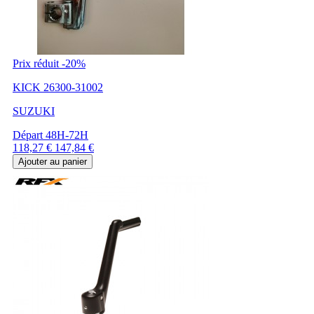
Prix réduit
-20%
KICK 26300-31002
SUZUKI
Départ 48H-72H
Prix
Prix
118,27 €
147,84 €
de
Ajouter au panier
base