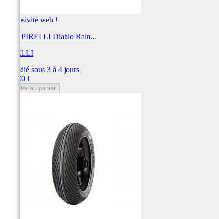
Exclusivité web !
Pneu PIRELLI Diablo Rain...
PIRELLI
Expédié sous 3 à 4 jours
Prix
366,00 €
Ajouter au panier