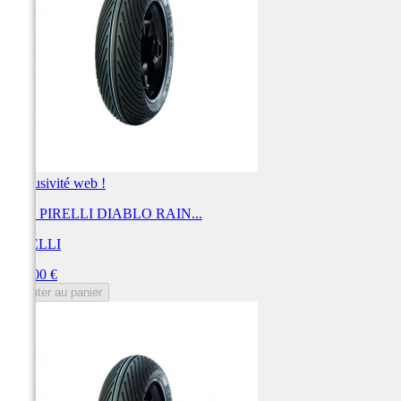
Exclusivité web !
Pneu PIRELLI DIABLO RAIN...
PIRELLI
Prix
144,00 €
Ajouter au panier