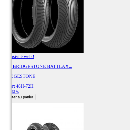
Exclusivité web !
Pneu BRIDGESTONE BATTLAX...
BRIDGESTONE
Départ 48H-72H
Prix
226,80 €
Ajouter au panier