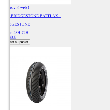
Exclusivité web !
Pneu BRIDGESTONE BATTLAX...
BRIDGESTONE
Départ 48H-72H
Prix
416,40 €
Ajouter au panier