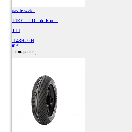
Exclusivité web !
Pneu PIRELLI Diablo Rain...
PIRELLI
Départ 48H-72H
Prix
387,00 €
Ajouter au panier