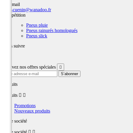
Par email
team-cuenin@wanadoo.fr
Compétition
Pneus pluie
Pneus rainurés homologués
Pneus slick
Nous suivre
Facebook
Recevez nos offres spéciales

produits
produits


Promotions
Nouveaux produits
Notre société
Notre société

