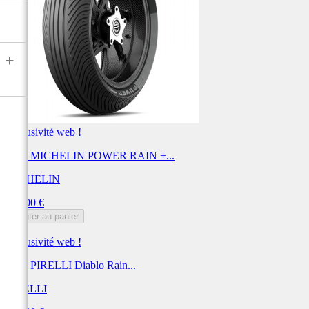
+
Exclusivité web !
Pneu MICHELIN POWER RAIN +...
MICHELIN
Prix
618,00 €
Ajouter au panier
Exclusivité web !
Pneu PIRELLI Diablo Rain...
PIRELLI