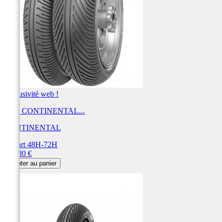
Exclusivité web !
Pneu CONTINENTAL...
CONTINENTAL
Départ 48H-72H
Prix
286,80 €
Ajouter au panier