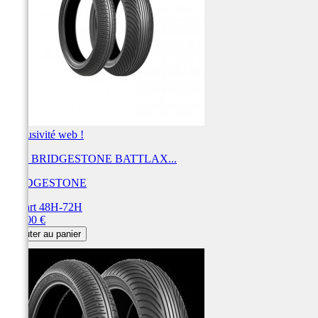
Exclusivité web !
Pneu BRIDGESTONE BATTLAX...
BRIDGESTONE
Départ 48H-72H
Prix
270,00 €
Ajouter au panier