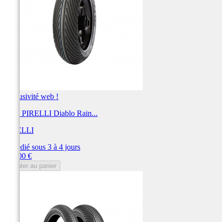
Exclusivité web !
Pneu PIRELLI Diablo Rain...
PIRELLI
Expédié sous 3 à 4 jours
Prix
282,00 €
Ajouter au panier