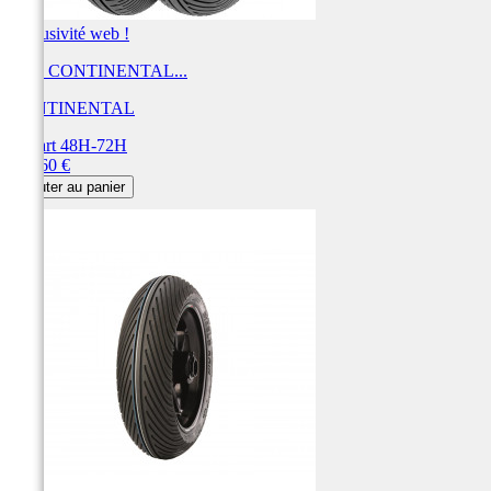
Exclusivité web !
Pneu CONTINENTAL...
CONTINENTAL
Départ 48H-72H
Prix
399,60 €
Ajouter au panier