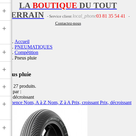
LA
BOUTIQUE
DU TOUT
+
TERRAIN
local_phone
03 81 35 54 41
- Service client
-
Contactez-nous
+
Accueil
PNEUMATIQUES
+
Compétition
Pneus pluie
+
Pneus pluie
+
Il y a 27 produits.
Trier par :
Prix, décroissant
Pertinence
Nom, A à Z
Nom, Z à A
Prix, croissant
Prix, décroissant
+
+