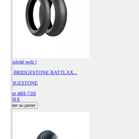
Exclusivité web !
Pneu BRIDGESTONE BATTLAX...
BRIDGESTONE
Départ 48H-72H
Prix
207,60 €
Ajouter au panier