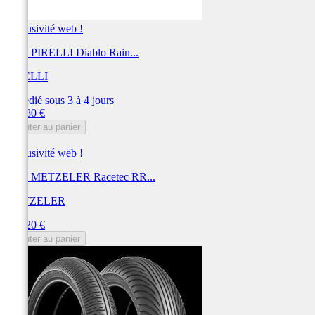
Exclusivité web !
Pneu PIRELLI Diablo Rain...
PIRELLI
Expédié sous 3 à 4 jours
Prix
298,80 €
Ajouter au panier
Exclusivité web !
Pneu METZELER Racetec RR...
METZELER
Prix
298,20 €
Ajouter au panier