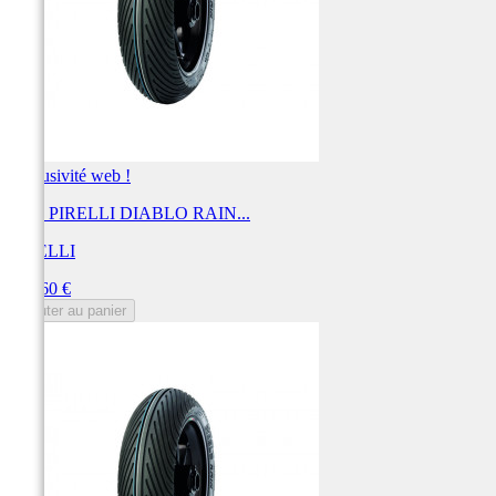
Exclusivité web !
Pneu PIRELLI DIABLO RAIN...
PIRELLI
Prix
129,60 €
Ajouter au panier