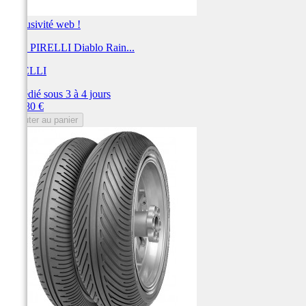
Exclusivité web !
Pneu PIRELLI Diablo Rain...
PIRELLI
Expédié sous 3 à 4 jours
Prix
415,80 €
Ajouter au panier