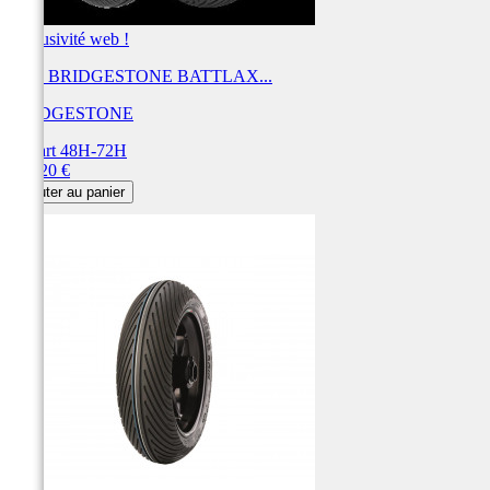
Exclusivité web !
Pneu BRIDGESTONE BATTLAX...
BRIDGESTONE
Départ 48H-72H
Prix
319,20 €
Ajouter au panier