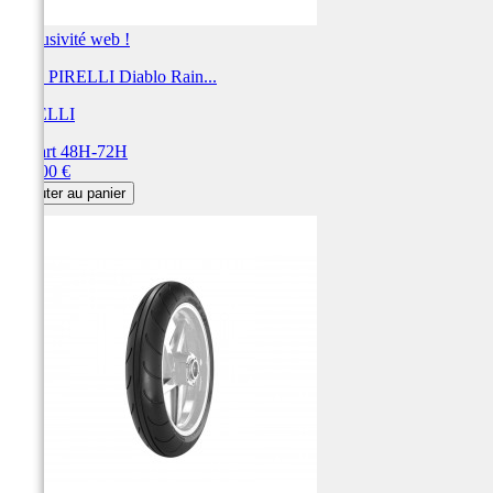
Exclusivité web !
Pneu PIRELLI Diablo Rain...
PIRELLI
Départ 48H-72H
Prix
333,00 €
Ajouter au panier