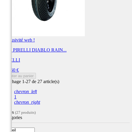
Exclusivité web !
Pneu PIRELLI DIABLO RAIN...
PIRELLI
Prix
117,60 €
Ajouter au panier
Affichage 1-27 de 27 article(s)
chevron_left
1
chevron_right
Filtres
(27 produits)
Catégories