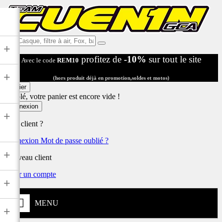
Ex:
+
Casque,
profitez de
-10%
sur tout le site
Avec le code
REM10
filtre
à
+
air,
(hors produit déjà en promotion,soldes et motos)
Fox,
Panier
batterie
Désolé, votre panier est encore vide !
...
Connexion
+
Déjà client ?
Connexion
Mot de passe oublié ?
+
Nouveau client
Créer un compte
+
MENU
+