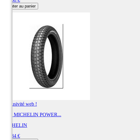
Ajouter au panier
Exclusivité web !
Pneu MICHELIN POWER...
MICHELIN
Prix
435,84 €