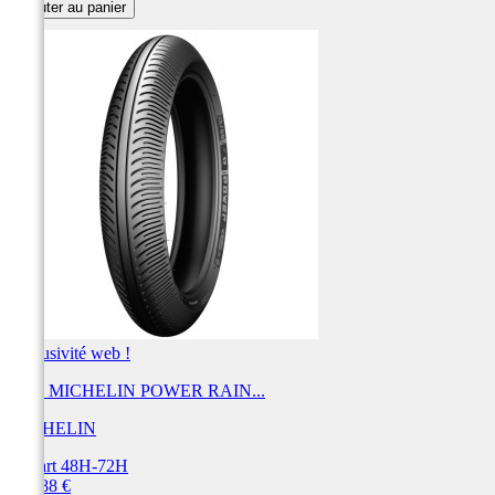
Ajouter au panier
Exclusivité web !
Pneu MICHELIN POWER RAIN...
MICHELIN
Départ 48H-72H
Prix
434,88 €