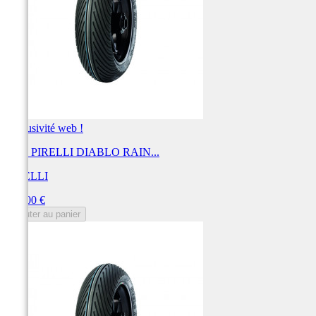
Exclusivité web !
Pneu PIRELLI DIABLO RAIN...
PIRELLI
Prix
132,00 €
Ajouter au panier