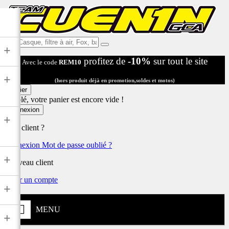
Ex:
+
Casque,
profitez de
-10%
sur tout le site
Avec le code
REM10
filtre
à
+
air,
(hors produit déjà en promotion,soldes et motos)
Fox,
Panier
batterie
Désolé, votre panier est encore vide !
...
Connexion
+
Déjà client ?
Connexion
Mot de passe oublié ?
+
Nouveau client
Créer un compte
+
MENU
+