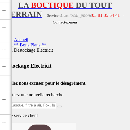
LA
BOUTIQUE
DU TOUT
+
TERRAIN
local_phone
03 81 35 54 41
- Service client
-
Contactez-nous
+
Accueil
** Bons Plans **
+
Destockage Electricit
+
Destockage Electricit
+
Veuillez nous excuser pour le désagrément.
Effectuez une nouvelle recherche
+
Ex:
Casque,
Notre service
client
filtre
+
à
air,