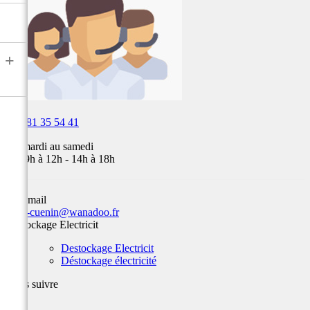
Fox,
batterie
...
+

03 81 35 54 41
Du mardi au samedi
de 09h à 12h - 14h à 18h
Par email
team-cuenin@wanadoo.fr
Destockage Electricit
Destockage Electricit
Déstockage électricité
Nous suivre
Facebook