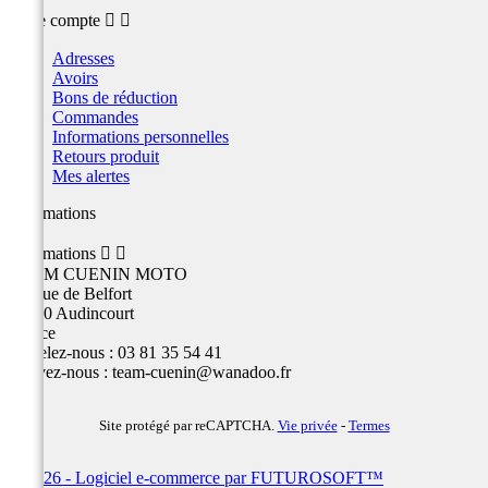
Votre compte


Adresses
Avoirs
Bons de réduction
Commandes
Informations personnelles
Retours produit
Mes alertes
Informations
Informations


TEAM CUENIN MOTO
26 Rue de Belfort
25400 Audincourt
France
Appelez-nous :
03 81 35 54 41
Écrivez-nous :
team-cuenin@wanadoo.fr
Site protégé par reCAPTCHA.
Vie privée
-
Termes
© 2026 - Logiciel e-commerce par FUTUROSOFT™