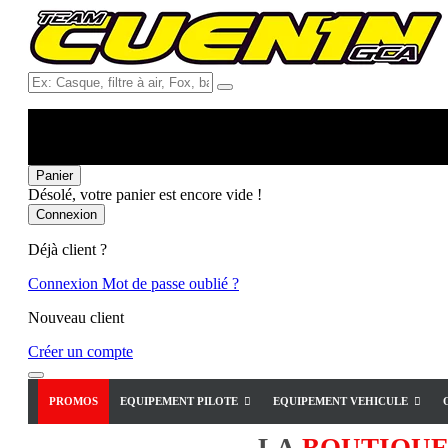
Ex:
Casque,
filtre
à
air,
Fox,
Panier
batterie
Désolé, votre panier est encore vide !
...
Connexion
Déjà client ?
Connexion
Mot de passe oublié ?
Nouveau client
Créer un compte
PROMOS
EQUIPEMENT PILOTE
EQUIPEMENT VEHICULE
LA
BOUTIQU