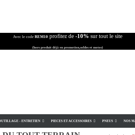
profitez de
-10%
sur tout le site
Avec le code
REM10
(hors produit déjà en promotion,soldes et motos)
OUTILLAGE - ENTRETIEN
PIECES ET ACCESSOIRES
PNEUS
NOS M
E
DU TOUT TERRAIN