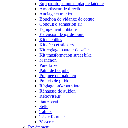
Support de plaque et plaque latérale
Amortisseur de direction
Attelage et traction
Bouchon de vidange de coque
Conduit d'admission air
Equipement utilitaire
Extension de garde-boue
Kit chenilles
Kit déco et stickers
Kit réglage hauteur de selle
Kit transformation street bike
Manchon
Pare-brise
Patin de béquille
Poignée de maintien
Pontets de guidon
Réglage pré-contrainte
Réhausse de guidon
Rétroviseur
Saute vent
Selle
Tablier
Té de fourche
Visserie
Revêtement