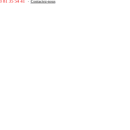
3 81 35 54 41
-
Contactez-nous