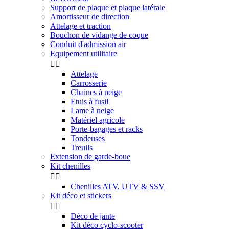
Support de plaque et plaque latérale
Amortisseur de direction
Attelage et traction
Bouchon de vidange de coque
Conduit d'admission air
Equipement utilitaire


Attelage
Carrosserie
Chaines à neige
Etuis à fusil
Lame à neige
Matériel agricole
Porte-bagages et racks
Tondeuses
Treuils
Extension de garde-boue
Kit chenilles


Chenilles ATV, UTV & SSV
Kit déco et stickers


Déco de jante
Kit déco cyclo-scooter