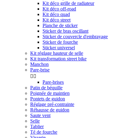
Kit déco grille de radiateur
Kit déco off-road
Kit déco quad
Kit déco street
Planche de sticker
Sticker de bras oscillant
Sticker de couvercle d'embrayage
Sticker de fourche
Sticker universel
Kit réglage hauteur de selle
Kit transformation street bike
Manchon
Pare-brise


Pare-brises
Patin de béquille
Poignée de maintien
Pontets de guidon
Réglage pré-contrainte
Réhausse de guidon
Saute vent
Selle
Tablier
Té de fourche
Visserie