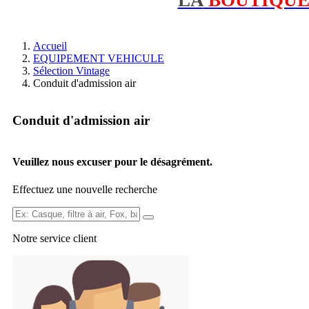
Accueil
EQUIPEMENT VEHICULE
Sélection Vintage
Conduit d'admission air
Conduit d'admission air
Veuillez nous excuser pour le désagrément.
Effectuez une nouvelle recherche
Ex:
Casque,
Notre service
client
filtre
à
air,
Fox,
batterie
...