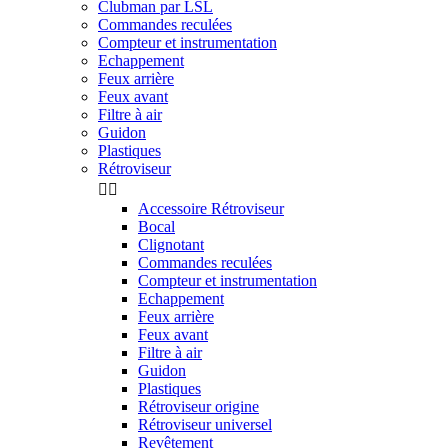
Clubman par LSL
Commandes reculées
Compteur et instrumentation
Echappement
Feux arrière
Feux avant
Filtre à air
Guidon
Plastiques
Rétroviseur


Accessoire Rétroviseur
Bocal
Clignotant
Commandes reculées
Compteur et instrumentation
Echappement
Feux arrière
Feux avant
Filtre à air
Guidon
Plastiques
Rétroviseur origine
Rétroviseur universel
Revêtement