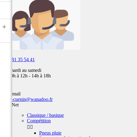
air,
Fox,
batterie
...
+

03 81 35 54 41
Du mardi au samedi
de 09h à 12h - 14h à 18h
Par email
team-cuenin@wanadoo.fr
Prix Net
Classique / basique
Compétition


Pneus pluie