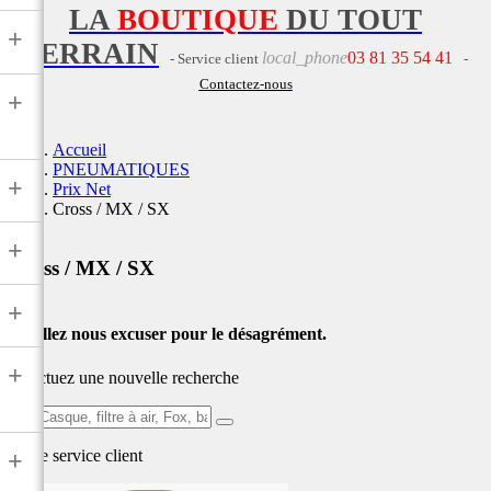
LA
BOUTIQUE
DU TOUT
+
TERRAIN
local_phone
03 81 35 54 41
- Service client
-
Contactez-nous
+
Accueil
PNEUMATIQUES
+
Prix Net
Cross / MX / SX
+
Cross / MX / SX
+
Veuillez nous excuser pour le désagrément.
+
Effectuez une nouvelle recherche
Ex:
Casque,
Notre service
client
+
filtre
à