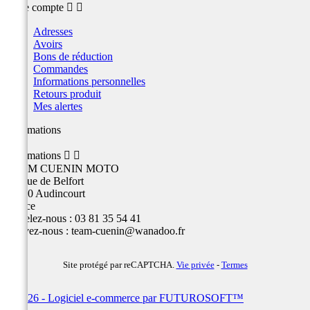
Votre compte


Adresses
Avoirs
Bons de réduction
Commandes
Informations personnelles
Retours produit
Mes alertes
Informations
Informations


TEAM CUENIN MOTO
26 Rue de Belfort
25400 Audincourt
France
Appelez-nous :
03 81 35 54 41
Écrivez-nous :
team-cuenin@wanadoo.fr
Site protégé par reCAPTCHA.
Vie privée
-
Termes
© 2026 - Logiciel e-commerce par FUTUROSOFT™