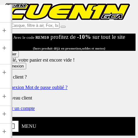
Ex:
+
Casque,
profitez de
-10%
sur tout le site
Avec le code
REM10
filtre
à
+
air,
(hors produit déjà en promotion,soldes et motos)
Fox,
Panier
batterie
Désolé, votre panier est encore vide !
...
Connexion
+
Déjà client ?
Connexion
Mot de passe oublié ?
+
Nouveau client
Créer un compte
+
MENU
+