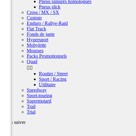
Pneus rainurés homologués
Pneus slick
Cross / MX / SX
Custom
Enduro / Rallye-Raid
Flat Track
Fonds de jante
Hypersport
Mobylette
Mousses
Packs Promotionnels
Quad


Routier / Street
Sport / Racing
Utilitaire
Speedway
Sport-touring
Supermotard
Trail
Trial
Nous suivre
Facebook