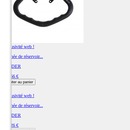
Exclusivité web !
Poignée de réservoir...
A-SIDER
Prix
214,66 €
Ajouter au panier
Exclusivité web !
Poignée de réservoir...
A-SIDER
Prix
208,26 €