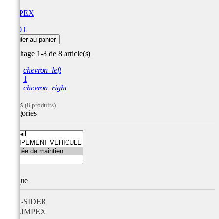
KIMPEX
Prix
62,00 €
Ajouter au panier
Affichage 1-8 de 8 article(s)
chevron_left
1
chevron_right
Filtres
(8 produits)
Catégories
Marque
A-SIDER
KIMPEX