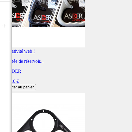
+
Exclusivité web !
Poignée de réservoir...
A-SIDER
Prix
252,16 €
Ajouter au panier