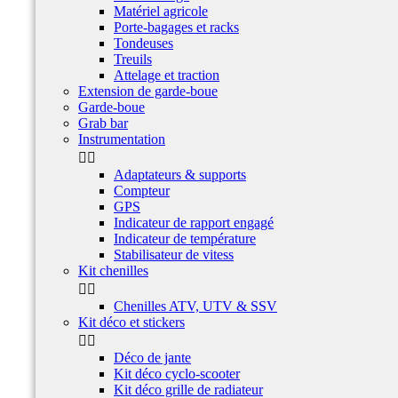
Matériel agricole
Porte-bagages et racks
Tondeuses
Treuils
Attelage et traction
Extension de garde-boue
Garde-boue
Grab bar
Instrumentation


Adaptateurs & supports
Compteur
GPS
Indicateur de rapport engagé
Indicateur de température
Stabilisateur de vitess
Kit chenilles


Chenilles ATV, UTV & SSV
Kit déco et stickers


Déco de jante
Kit déco cyclo-scooter
Kit déco grille de radiateur