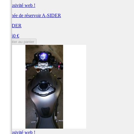
Exclusivité web !
Poignée de réservoir A-SIDER
A-SIDER
Prix
159,60 €
Ajouter au panier
Exclusivité web !