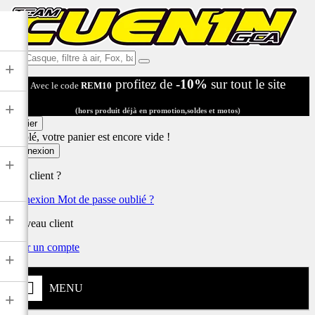
Ex:
+
Casque,
profitez de
-10%
sur tout le site
Avec le code
REM10
filtre
à
+
air,
(hors produit déjà en promotion,soldes et motos)
Fox,
Panier
batterie
Désolé, votre panier est encore vide !
...
Connexion
+
Déjà client ?
Connexion
Mot de passe oublié ?
+
Nouveau client
Créer un compte
+
MENU
+