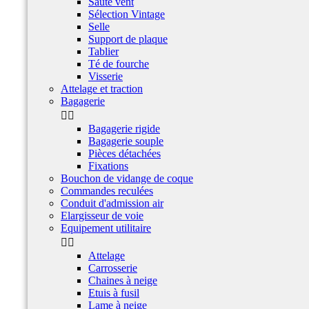
Saute vent
Sélection Vintage
Selle
Support de plaque
Tablier
Té de fourche
Visserie
Attelage et traction
Bagagerie


Bagagerie rigide
Bagagerie souple
Pièces détachées
Fixations
Bouchon de vidange de coque
Commandes reculées
Conduit d'admission air
Elargisseur de voie
Equipement utilitaire


Attelage
Carrosserie
Chaines à neige
Etuis à fusil
Lame à neige