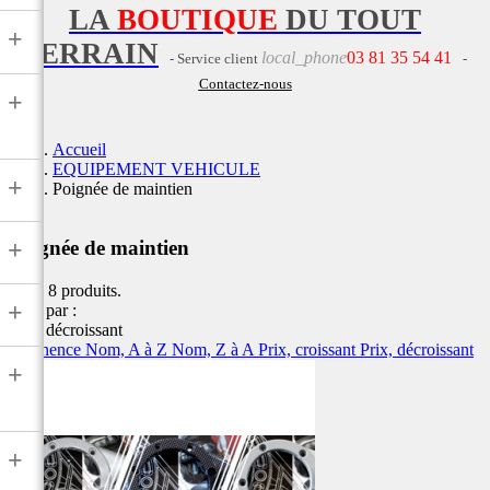
LA
BOUTIQUE
DU TOUT
+
TERRAIN
local_phone
03 81 35 54 41
- Service client
-
Contactez-nous
+
Accueil
EQUIPEMENT VEHICULE
+
Poignée de maintien
+
Poignée de maintien
Il y a 8 produits.
+
Trier par :
Prix, décroissant
Pertinence
Nom, A à Z
Nom, Z à A
Prix, croissant
Prix, décroissant
+
+