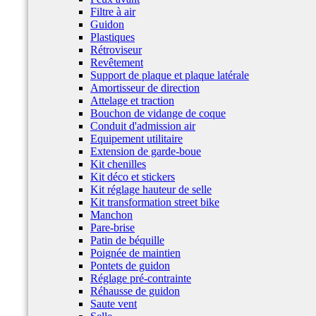
Filtre à air
Guidon
Plastiques
Rétroviseur
Revêtement
Support de plaque et plaque latérale
Amortisseur de direction
Attelage et traction
Bouchon de vidange de coque
Conduit d'admission air
Equipement utilitaire
Extension de garde-boue
Kit chenilles
Kit déco et stickers
Kit réglage hauteur de selle
Kit transformation street bike
Manchon
Pare-brise
Patin de béquille
Poignée de maintien
Pontets de guidon
Réglage pré-contrainte
Réhausse de guidon
Saute vent