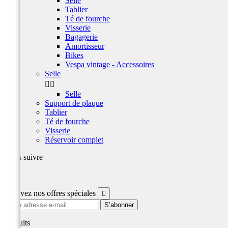
Selle
Tablier
Té de fourche
Visserie
Bagagerie
Amortisseur
Bikes
Vespa vintage - Accessoires
Selle


Selle
Support de plaque
Tablier
Té de fourche
Visserie
Réservoir complet
Nous suivre
Facebook
Recevez nos offres spéciales

produits