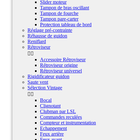
Slider moteur
Tampon de bras oscillant
Tampon de fourche
Tampon pare-carter
Protection tableau de bord
Réglage pré-contrainte
Réhausse de guidon
Reniflard
Rétroviseur


Accessoire Rétroviseur
Rétroviseur origine
Rétroviseur universel
Rigidificateur guidon
Saute vent
Sélection Vintage


Bocal
Clignotant
Clubman par LSL
Commandes reculées
Compteur et instrumentation
Echappement
Feux arrière
Feux avant