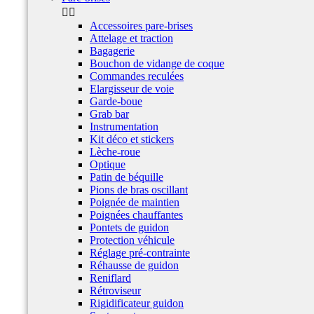


Accessoires pare-brises
Attelage et traction
Bagagerie
Bouchon de vidange de coque
Commandes reculées
Elargisseur de voie
Garde-boue
Grab bar
Instrumentation
Kit déco et stickers
Lèche-roue
Optique
Patin de béquille
Pions de bras oscillant
Poignée de maintien
Poignées chauffantes
Pontets de guidon
Protection véhicule
Réglage pré-contrainte
Réhausse de guidon
Reniflard
Rétroviseur
Rigidificateur guidon