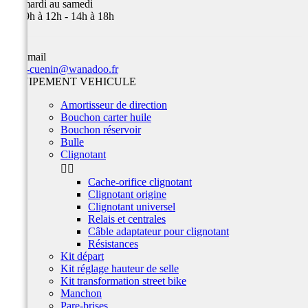
Du mardi au samedi
de 09h à 12h - 14h à 18h
Par email
team-cuenin@wanadoo.fr
EQUIPEMENT VEHICULE
Amortisseur de direction
Bouchon carter huile
Bouchon réservoir
Bulle
Clignotant


Cache-orifice clignotant
Clignotant origine
Clignotant universel
Relais et centrales
Câble adaptateur pour clignotant
Résistances
Kit départ
Kit réglage hauteur de selle
Kit transformation street bike
Manchon
Pare-brises