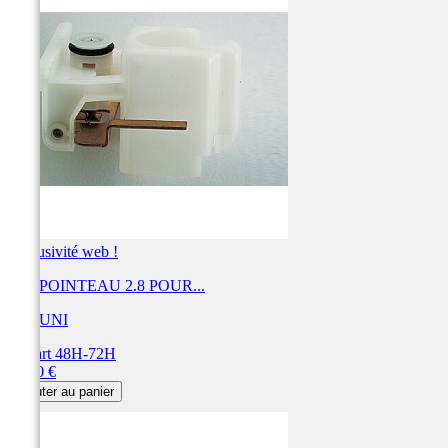
Exclusivité web !
KIT POINTEAU 2.8 POUR...
MIKUNI
Départ 48H-72H
Prix
31,20 €
Ajouter au panier