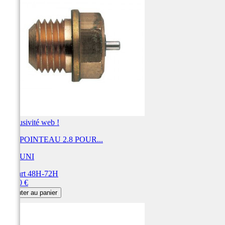
Exclusivité web !
KIT POINTEAU 2.8 POUR...
MIKUNI
Départ 48H-72H
Prix
30,00 €
Ajouter au panier