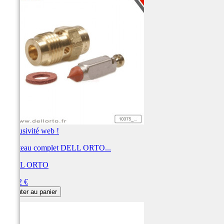
Exclusivité web !
Pointeau complet DELL ORTO...
DELL ORTO
Prix
30,72 €
Ajouter au panier