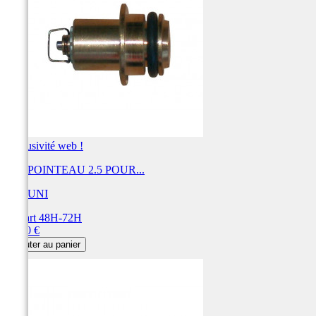
Exclusivité web !
KIT POINTEAU 2.5 POUR...
MIKUNI
Départ 48H-72H
Prix
32,40 €
Ajouter au panier