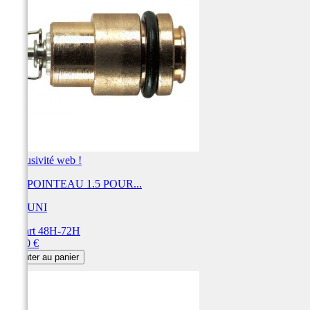
Exclusivité web !
KIT POINTEAU 1.5 POUR...
MIKUNI
Départ 48H-72H
Prix
31,20 €
Ajouter au panier