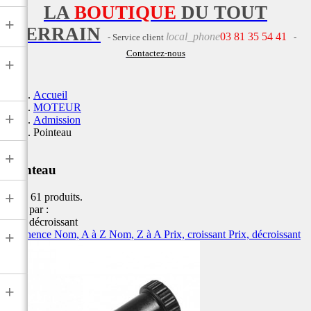
LA
BOUTIQUE
DU TOUT
+
TERRAIN
local_phone
03 81 35 54 41
- Service client
-
Contactez-nous
+
Accueil
MOTEUR
+
Admission
Pointeau
+
Pointeau
+
Il y a 61 produits.
Trier par :
Prix, décroissant
Pertinence
Nom, A à Z
Nom, Z à A
Prix, croissant
Prix, décroissant
+
+