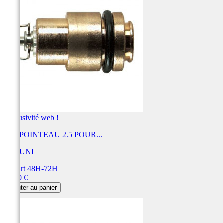
Exclusivité web !
KIT POINTEAU 2.5 POUR...
MIKUNI
Départ 48H-72H
Prix
31,20 €
Ajouter au panier