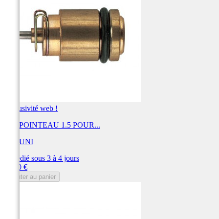
Exclusivité web !
KIT POINTEAU 1.5 POUR...
MIKUNI
Expédié sous 3 à 4 jours
Prix
31,20 €
Ajouter au panier