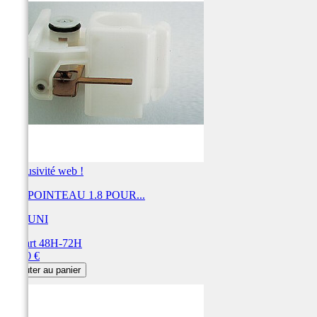
Exclusivité web !
KIT POINTEAU 1.8 POUR...
MIKUNI
Départ 48H-72H
Prix
31,20 €
Ajouter au panier