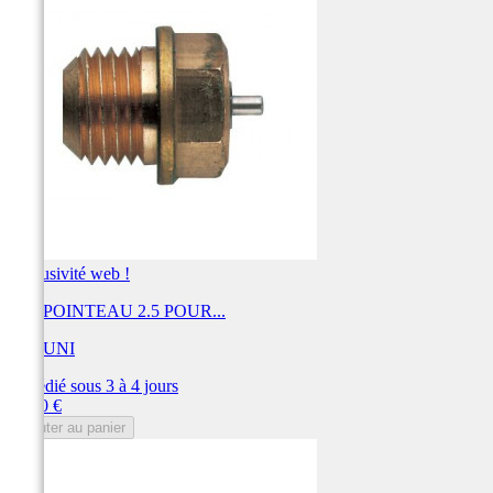
Exclusivité web !
KIT POINTEAU 2.5 POUR...
MIKUNI
Expédié sous 3 à 4 jours
Prix
30,00 €
Ajouter au panier