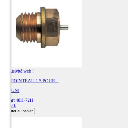
Exclusivité web !
KIT POINTEAU 1.5 POUR...
MIKUNI
Départ 48H-72H
Prix
30,00 €
Ajouter au panier