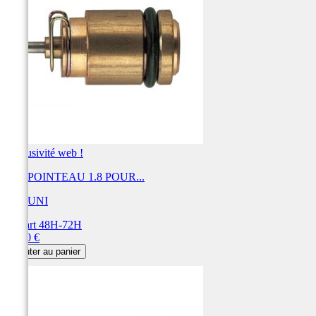
Exclusivité web !
KIT POINTEAU 1.8 POUR...
MIKUNI
Départ 48H-72H
Prix
31,20 €
Ajouter au panier