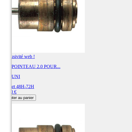
Exclusivité web !
KIT POINTEAU 2.0 POUR...
MIKUNI
Départ 48H-72H
Prix
32,40 €
Ajouter au panier