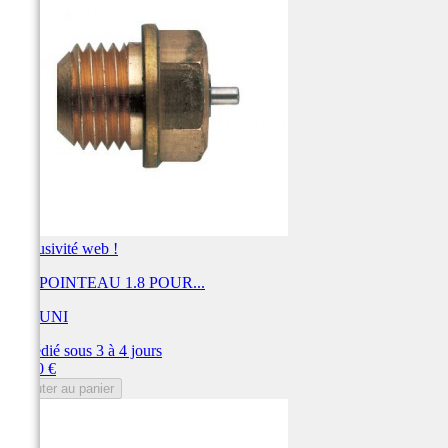
Exclusivité web !
KIT POINTEAU 1.8 POUR...
MIKUNI
Expédié sous 3 à 4 jours
Prix
30,00 €
Ajouter au panier