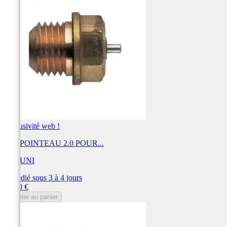
Exclusivité web !
KIT POINTEAU 2.0 POUR...
MIKUNI
Expédié sous 3 à 4 jours
Prix
30,00 €
Ajouter au panier