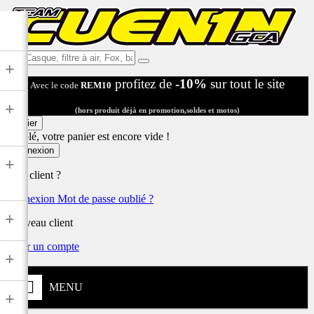
Ex:
+
Casque,
profitez de
-10%
sur tout le site
Avec le code
REM10
filtre
à
+
air,
(hors produit déjà en promotion,soldes et motos)
Fox,
Panier
batterie
Désolé, votre panier est encore vide !
...
Connexion
+
Déjà client ?
Connexion
Mot de passe oublié ?
+
Nouveau client
Créer un compte
+
MENU
+