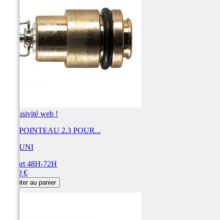
Exclusivité web !
KIT POINTEAU 2.3 POUR...
MIKUNI
Départ 48H-72H
Prix
31,20 €
Ajouter au panier