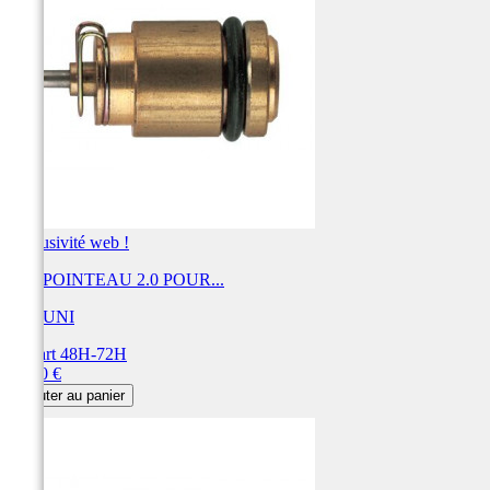
Exclusivité web !
KIT POINTEAU 2.0 POUR...
MIKUNI
Départ 48H-72H
Prix
31,20 €
Ajouter au panier