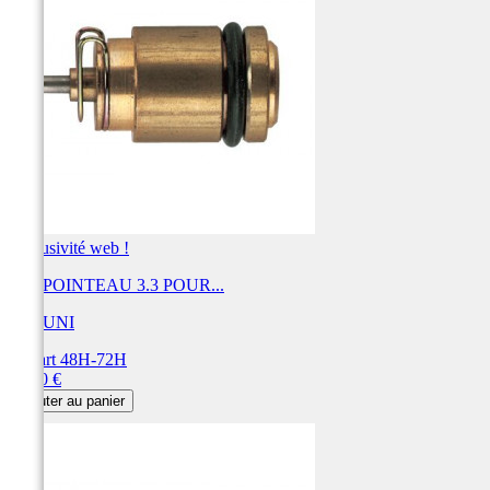
Exclusivité web !
KIT POINTEAU 3.3 POUR...
MIKUNI
Départ 48H-72H
Prix
31,20 €
Ajouter au panier