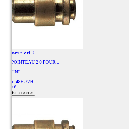
Exclusivité web !
KIT POINTEAU 2.0 POUR...
MIKUNI
Départ 48H-72H
Prix
33,60 €
Ajouter au panier