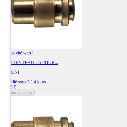
Exclusivité web !
KIT POINTEAU 2.5 POUR...
MIKUNI
Expédié sous 3 à 4 jours
Prix
33,60 €
Ajouter au panier