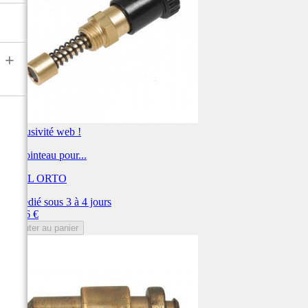
+
Exclusivité web !
kit pointeau pour...
DELL ORTO
Expédié sous 3 à 4 jours
Prix
51,96 €
Ajouter au panier