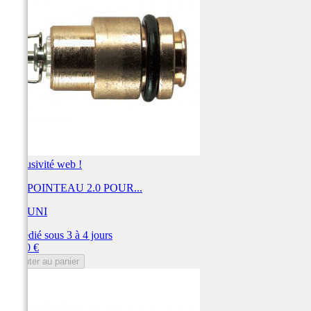
Exclusivité web !
KIT POINTEAU 2.0 POUR...
MIKUNI
Expédié sous 3 à 4 jours
Prix
31,20 €
Ajouter au panier