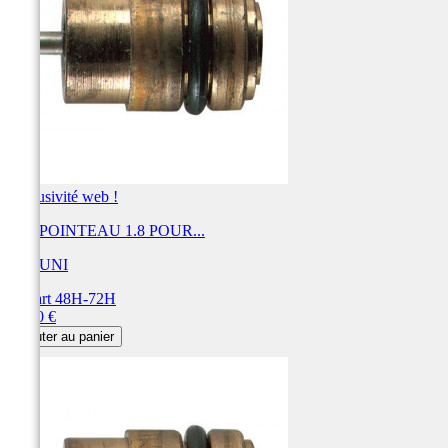
Exclusivité web !
KIT POINTEAU 1.8 POUR...
MIKUNI
Départ 48H-72H
Prix
32,40 €
Ajouter au panier