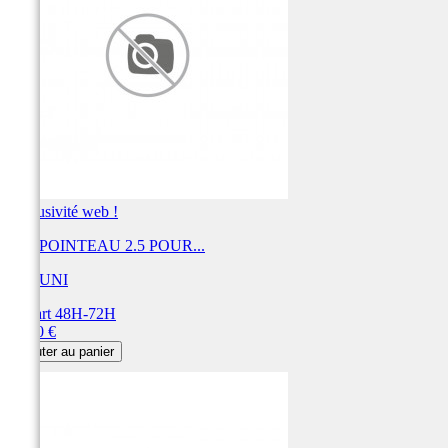
Exclusivité web !
KIT POINTEAU 2.5 POUR...
MIKUNI
Départ 48H-72H
Prix
32,40 €
Ajouter au panier