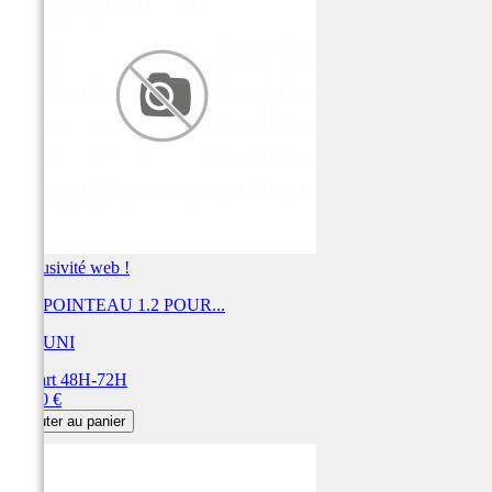
Exclusivité web !
KIT POINTEAU 1.2 POUR...
MIKUNI
Départ 48H-72H
Prix
30,00 €
Ajouter au panier