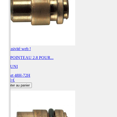
Exclusivité web !
KIT POINTEAU 2.8 POUR...
MIKUNI
Départ 48H-72H
Prix
33,60 €
Ajouter au panier