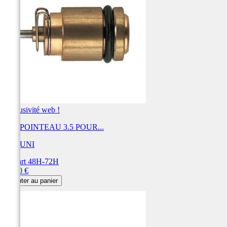
Exclusivité web !
KIT POINTEAU 3.5 POUR...
MIKUNI
Départ 48H-72H
Prix
31,20 €
Ajouter au panier