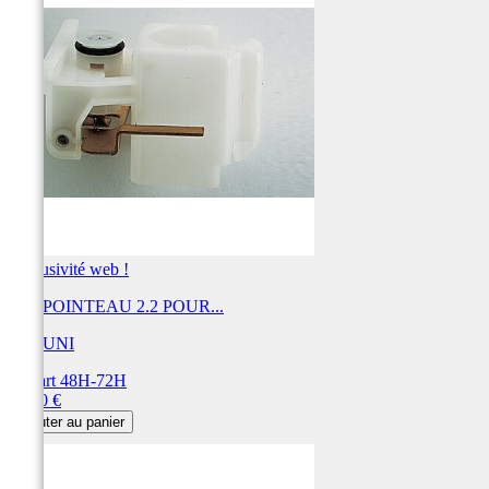
Exclusivité web !
KIT POINTEAU 2.2 POUR...
MIKUNI
Départ 48H-72H
Prix
31,20 €
Ajouter au panier