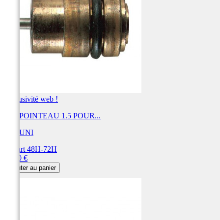
Exclusivité web !
KIT POINTEAU 1.5 POUR...
MIKUNI
Départ 48H-72H
Prix
32,40 €
Ajouter au panier