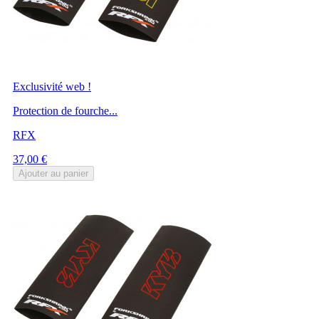
Exclusivité web !
Protection de fourche...
RFX
Prix
37,00 €
Ajouter au panier