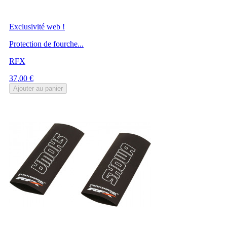
Exclusivité web !
Protection de fourche...
RFX
Prix
37,00 €
Ajouter au panier