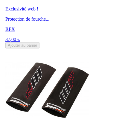
Exclusivité web !
Protection de fourche...
RFX
Prix
37,00 €
Ajouter au panier