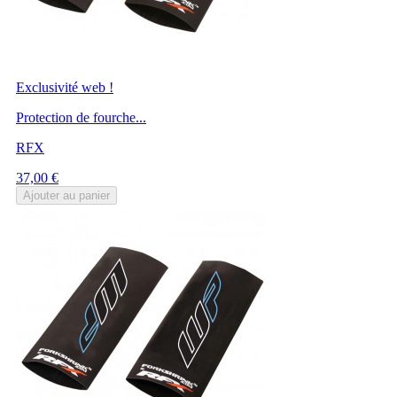
Exclusivité web !
Protection de fourche...
RFX
Prix
37,00 €
Ajouter au panier