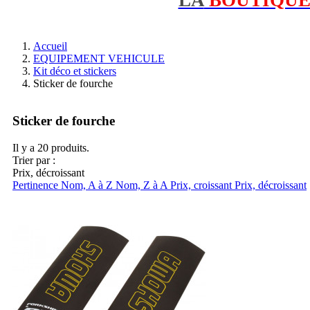
Accueil
EQUIPEMENT VEHICULE
Kit déco et stickers
Sticker de fourche
Sticker de fourche
Il y a 20 produits.
Trier par :
Prix, décroissant
Pertinence
Nom, A à Z
Nom, Z à A
Prix, croissant
Prix, décroissant