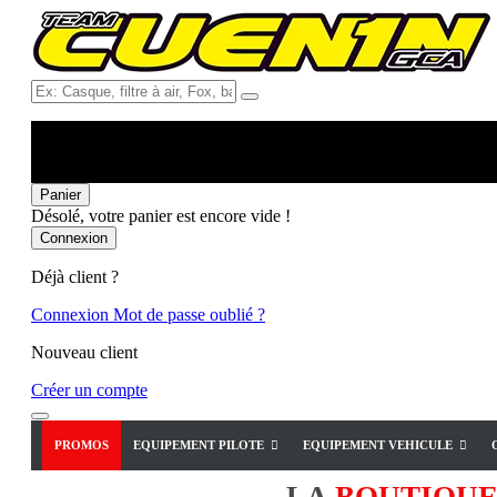
Ex:
Casque,
filtre
à
air,
Fox,
Panier
batterie
Désolé, votre panier est encore vide !
...
Connexion
Déjà client ?
Connexion
Mot de passe oublié ?
Nouveau client
Créer un compte
PROMOS
EQUIPEMENT PILOTE
EQUIPEMENT VEHICULE
LA
BOUTIQU