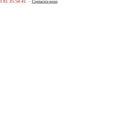
3 81 35 54 41
-
Contactez-nous