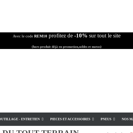
profitez de
-10%
sur tout le site
Avec le code
REM10
(hors produit déjà en promotion,soldes et motos)
OUTILLAGE - ENTRETIEN
PIECES ET ACCESSOIRES
PNEUS
NOS M
E
DU TOUT TERRAIN