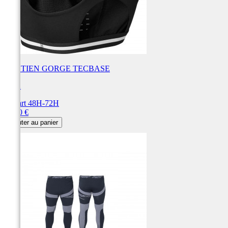
SOUTIEN GORGE TECBASE
FOX
Départ 48H-72H
Prix
50,00 €
Ajouter au panier