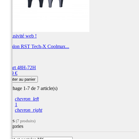
Exclusivité web !
Pantalon RST Tech-X Coolmax...
RST
Départ 48H-72H
Prix
49,99 €
Ajouter au panier
Affichage 1-7 de 7 article(s)
chevron_left
1
chevron_right
Filtres
(7 produits)
Catégories