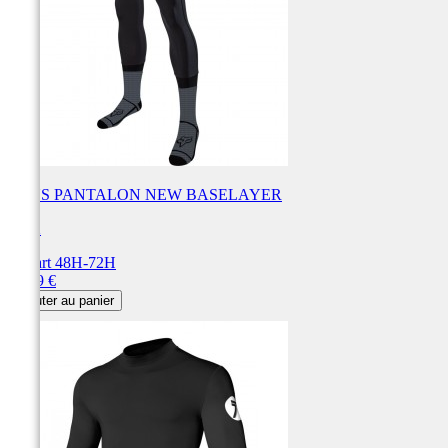
SOUS PANTALON NEW BASELAYER
FOX
Départ 48H-72H
Prix
79,99 €
Ajouter au panier