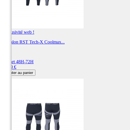
Exclusivité web !
Pantalon RST Tech-X Coolmax...
RST
Départ 48H-72H
Prix
49,99 €
Ajouter au panier