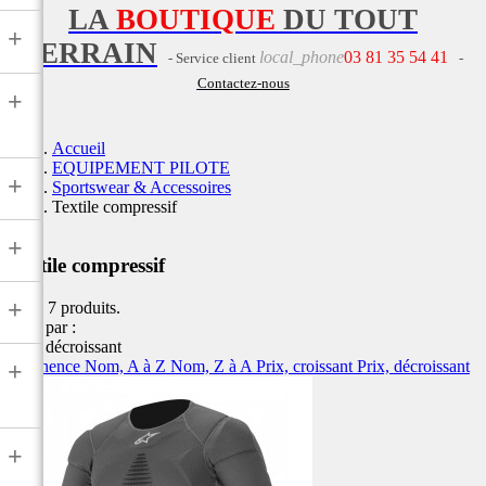
LA
BOUTIQUE
DU TOUT
+
TERRAIN
local_phone
03 81 35 54 41
- Service client
-
Contactez-nous
+
Accueil
EQUIPEMENT PILOTE
+
Sportswear & Accessoires
Textile compressif
+
Textile compressif
+
Il y a 7 produits.
Trier par :
Prix, décroissant
Pertinence
Nom, A à Z
Nom, Z à A
Prix, croissant
Prix, décroissant
+
+