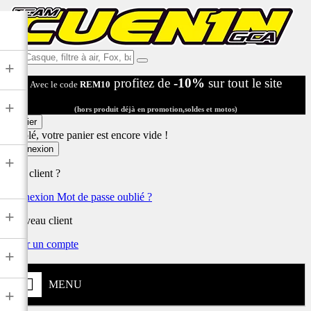
Ex:
+
Casque,
profitez de
-10%
sur tout le site
Avec le code
REM10
filtre
à
+
air,
(hors produit déjà en promotion,soldes et motos)
Fox,
Panier
batterie
Désolé, votre panier est encore vide !
...
Connexion
+
Déjà client ?
Connexion
Mot de passe oublié ?
+
Nouveau client
Créer un compte
+
MENU
+