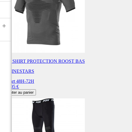
+
TEE SHIRT PROTECTION ROOST BAS
ALPINESTARS
Départ 48H-72H
Prix
104,95 €
Ajouter au panier