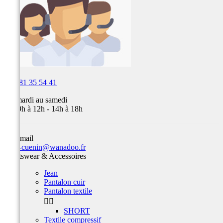

03 81 35 54 41
Du mardi au samedi
de 09h à 12h - 14h à 18h
Par email
team-cuenin@wanadoo.fr
Sportswear & Accessoires
Jean
Pantalon cuir
Pantalon textile


SHORT
Textile compressif