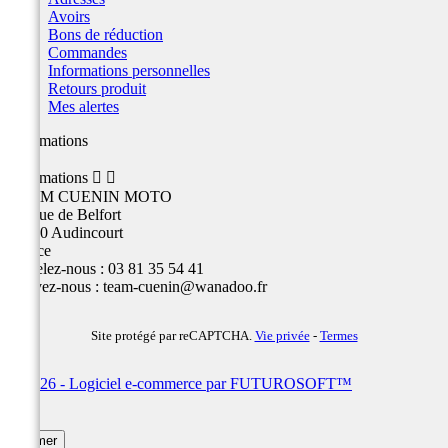
Avoirs
Bons de réduction
Commandes
Informations personnelles
Retours produit
Mes alertes
Informations
Informations


TEAM CUENIN MOTO
26 Rue de Belfort
25400 Audincourt
France
Appelez-nous :
03 81 35 54 41
Écrivez-nous :
team-cuenin@wanadoo.fr
Site protégé par reCAPTCHA.
Vie privée
-
Termes
© 2026 - Logiciel e-commerce par FUTUROSOFT™
×
Fermer