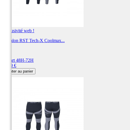
Exclusivité web !
Pantalon RST Tech-X Coolmax...
RST
Départ 48H-72H
Prix
49,99 €
Ajouter au panier