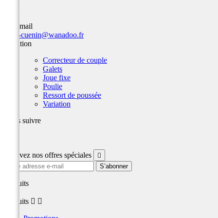
Par email
team-cuenin@wanadoo.fr
Variation
Correcteur de couple
Galets
Joue fixe
Poulie
Ressort de poussée
Variation
Nous suivre
Facebook
Recevez nos offres spéciales

produits
produits

