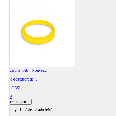
Exclusivité web !
Nouveau
Guide de ressort de...
MALOSSI
Prix
8,00 €
Ajouter au panier
Affichage 1-17 de 17 article(s)