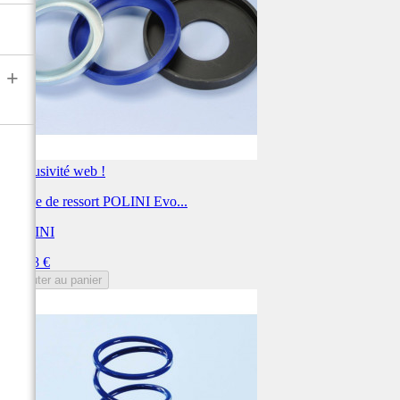
+
Exclusivité web !
Guide de ressort POLINI Evo...
POLINI
Prix
35,18 €
Ajouter au panier