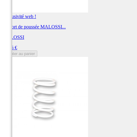
Exclusivité web !
Ressort de poussée MALOSSI...
MALOSSI
Prix
20,26 €
Ajouter au panier