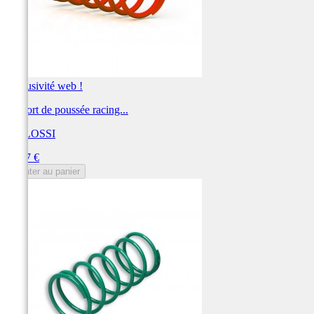
Exclusivité web !
Ressort de poussée racing...
MALOSSI
Prix
21,77 €
Ajouter au panier