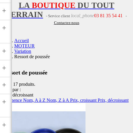
LA
BOUTIQUE
DU TOUT
+
TERRAIN
local_phone
03 81 35 54 41
- Service client
-
Contactez-nous
+
Accueil
MOTEUR
+
Variation
Ressort de poussée
+
Ressort de poussée
+
Il y a 17 produits.
Trier par :
Prix, décroissant
Pertinence
Nom, A à Z
Nom, Z à A
Prix, croissant
Prix, décroissant
+
+