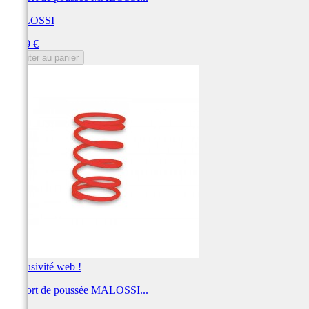
MALOSSI
Prix
15,39 €
Ajouter au panier
Exclusivité web !
Ressort de poussée MALOSSI...