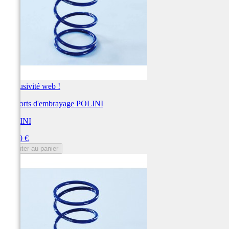
Exclusivité web !
Ressorts d'embrayage POLINI
POLINI
Prix
29,70 €
Ajouter au panier