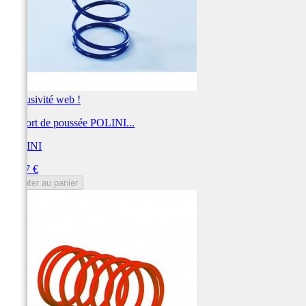
Exclusivité web !
Ressort de poussée POLINI...
POLINI
Prix
25,67 €
Ajouter au panier