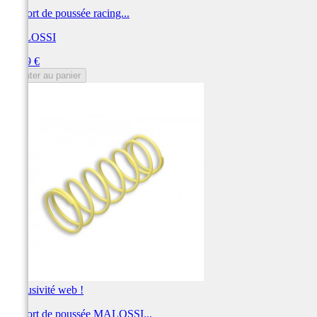
Ressort de poussée racing...
MALOSSI
Prix
15,39 €
Ajouter au panier
Exclusivité web !
Ressort de poussée MALOSSI...