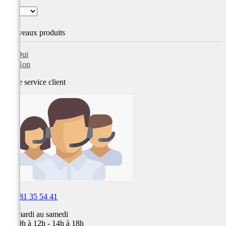
Nouveaux produits
Oui
Non
Notre service
client

03 81 35 54 41
Du mardi au samedi
de 09h à 12h - 14h à 18h