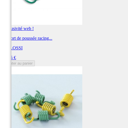
Exclusivité web !
Ressort de poussée racing...
MALOSSI
Prix
21,65 €
Ajouter au panier