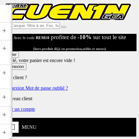
Ex:
+
Casque,
profitez de
-10%
sur tout le site
Avec le code
REM10
filtre
à
+
air,
(hors produit déjà en promotion,soldes et motos)
Fox,
Panier
batterie
Désolé, votre panier est encore vide !
...
Connexion
+
Déjà client ?
Connexion
Mot de passe oublié ?
+
Nouveau client
Créer un compte
+
MENU
+