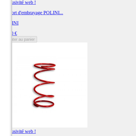
Exclusivité web !
Ressort d'embrayage POLINI...
POLINI
Prix
17,00 €
Ajouter au panier
Exclusivité web !