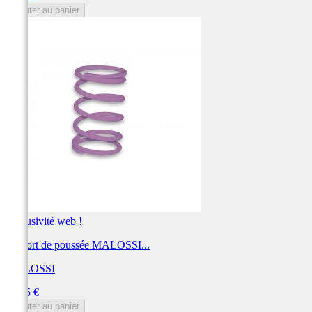
Ajouter au panier
Exclusivité web !
Ressort de poussée MALOSSI...
MALOSSI
Prix
13,05 €
Ajouter au panier