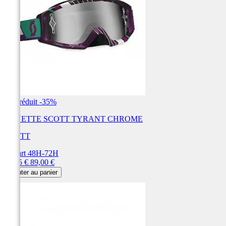
Prix réduit
-35%
LUNETTE SCOTT TYRANT CHROME
SCOTT
Départ 48H-72H
Prix
Prix
57,85 €
89,00 €
de
Ajouter au panier
base