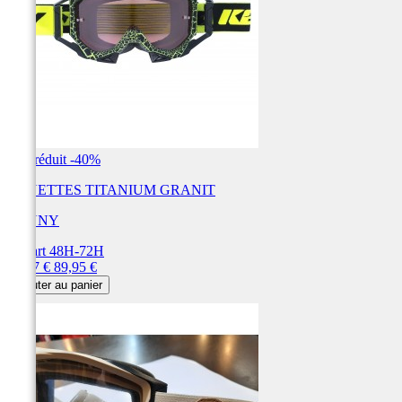
Prix réduit
-40%
LUNETTES TITANIUM GRANIT
KENNY
Départ 48H-72H
Prix
Prix
53,97 €
89,95 €
de
Ajouter au panier
base