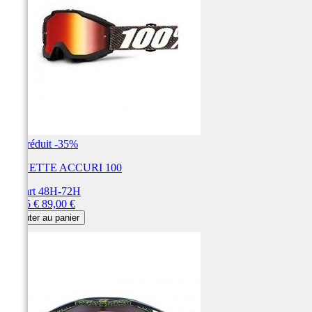
Prix réduit
-35%
LUNETTE ACCURI 100
Départ 48H-72H
Prix
Prix
57,85 €
89,00 €
de
Ajouter au panier
base