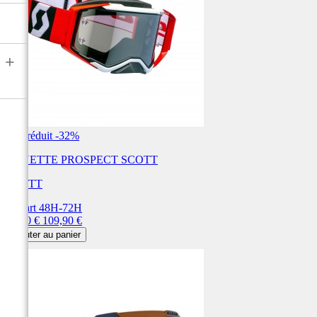
+
Prix réduit
-32%
LUNETTE PROSPECT SCOTT
SCOTT
Départ 48H-72H
Prix
Prix
75,00 €
109,90 €
de
Ajouter au panier
base