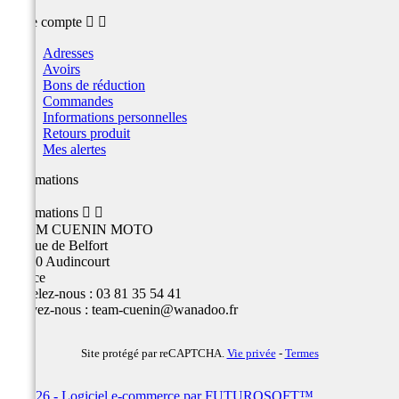
Votre compte


Adresses
Avoirs
Bons de réduction
Commandes
Informations personnelles
Retours produit
Mes alertes
Informations
Informations


TEAM CUENIN MOTO
26 Rue de Belfort
25400 Audincourt
France
Appelez-nous :
03 81 35 54 41
Écrivez-nous :
team-cuenin@wanadoo.fr
Site protégé par reCAPTCHA.
Vie privée
-
Termes
© 2026 - Logiciel e-commerce par FUTUROSOFT™