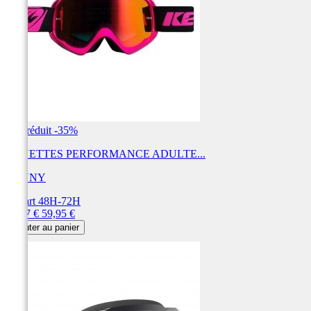
Prix réduit
-35%
LUNETTES PERFORMANCE ADULTE...
KENNY
Départ 48H-72H
Prix
Prix
38,97 €
59,95 €
de
Ajouter au panier
base