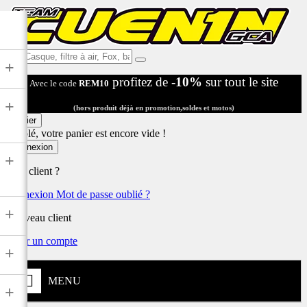
Ex:
+
Casque,
profitez de
-10%
sur tout le site
Avec le code
REM10
filtre
à
+
air,
(hors produit déjà en promotion,soldes et motos)
Fox,
Panier
batterie
Désolé, votre panier est encore vide !
...
Connexion
+
Déjà client ?
Connexion
Mot de passe oublié ?
+
Nouveau client
Créer un compte
+
MENU
+