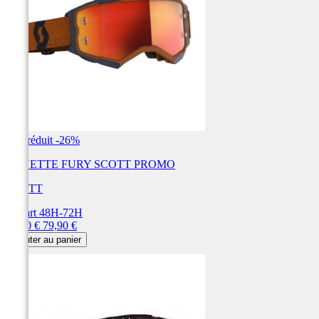
Prix réduit
-26%
LUNETTE FURY SCOTT PROMO
SCOTT
Départ 48H-72H
Prix
Prix
59,00 €
79,90 €
de
Ajouter au panier
base