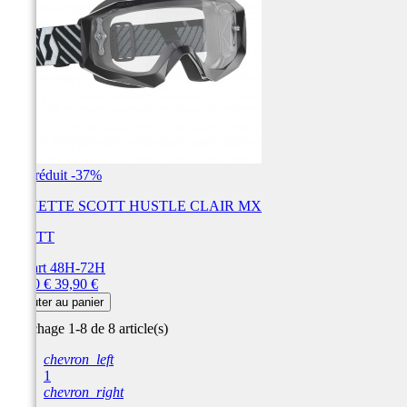
Prix réduit
-37%
LUNETTE SCOTT HUSTLE CLAIR MX
SCOTT
Départ 48H-72H
Prix
Prix
25,00 €
39,90 €
de
Ajouter au panier
base
Affichage 1-8 de 8 article(s)
chevron_left
1
chevron_right