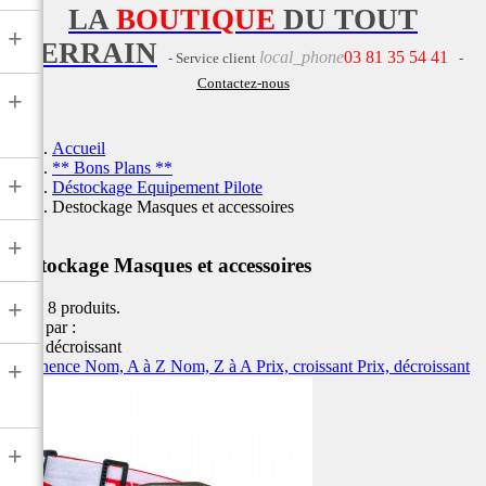
LA
BOUTIQUE
DU TOUT
+
TERRAIN
local_phone
03 81 35 54 41
- Service client
-
Contactez-nous
+
Accueil
** Bons Plans **
+
Déstockage Equipement Pilote
Destockage Masques et accessoires
+
Destockage Masques et accessoires
+
Il y a 8 produits.
Trier par :
Prix, décroissant
Pertinence
Nom, A à Z
Nom, Z à A
Prix, croissant
Prix, décroissant
+
+