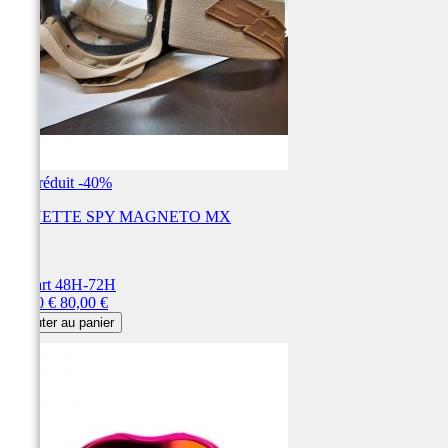
Prix réduit
-40%
LUNETTE SPY MAGNETO MX
SPY
Départ 48H-72H
Prix
Prix
48,00 €
80,00 €
de
Ajouter au panier
base