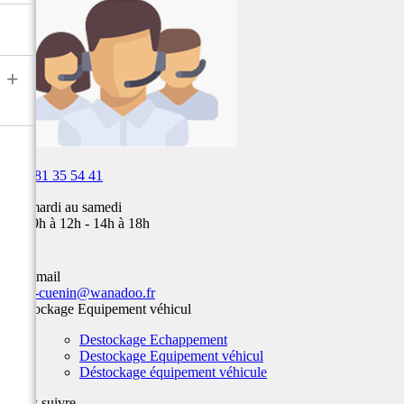
air,
Fox,
batterie
...
+

03 81 35 54 41
Du mardi au samedi
de 09h à 12h - 14h à 18h
Par email
team-cuenin@wanadoo.fr
Destockage Equipement véhicul
Destockage Echappement
Destockage Equipement véhicul
Déstockage équipement véhicule
Nous suivre