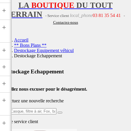
LA
BOUTIQUE
DU TOUT
+
TERRAIN
local_phone
03 81 35 54 41
- Service client
-
Contactez-nous
+
Accueil
** Bons Plans **
+
Destockage Equipement véhicul
Destockage Echappement
+
Destockage Echappement
+
Veuillez nous excuser pour le désagrément.
+
Effectuez une nouvelle recherche
Ex:
Casque,
Notre service
client
+
filtre
à