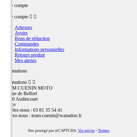
Votre compte
Votre compte


Adresses
Avoirs
Bons de réduction
Commandes
Informations personnelles
Retours produit
Mes alertes
Informations
Informations


TEAM CUENIN MOTO
26 Rue de Belfort
25400 Audincourt
France
Appelez-nous :
03 81 35 54 41
Écrivez-nous :
team-cuenin@wanadoo.fr
Site protégé par reCAPTCHA.
Vie privée
-
Termes