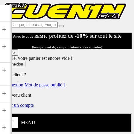
Ex:
+
Casque,
profitez de
-10%
sur tout le site
Avec le code
REM10
filtre
à
+
air,
(hors produit déjà en promotion,soldes et motos)
Fox,
Panier
batterie
Désolé, votre panier est encore vide !
...
Connexion
+
Déjà client ?
Connexion
Mot de passe oublié ?
+
Nouveau client
Créer un compte
+
MENU
+