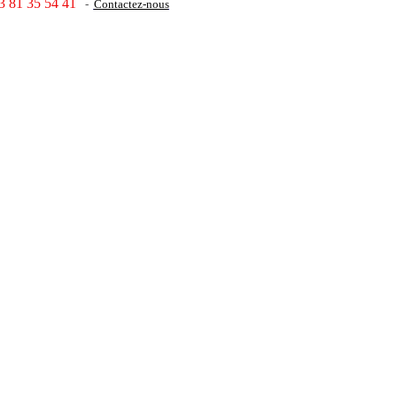
3 81 35 54 41
-
Contactez-nous