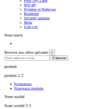
Profi Dry Lube
WD-40
Hygiène et Nettoyag
Bonderite
Sécurité sanitaire
Motu
Unicycle
Nous suivre
Facebook
Recevez nos offres spéciales

produits
produits


Promotions
Nouveaux produits
Notre société
Notre société

