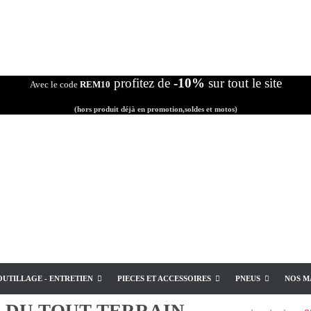
profitez de
-10%
sur tout le site
Avec le code
REM10
(hors produit déjà en promotion,soldes et motos)
OUTILLAGE - ENTRETIEN
PIECES ET ACCESSOIRES
PNEUS
NOS M
E
DU TOUT TERRAIN