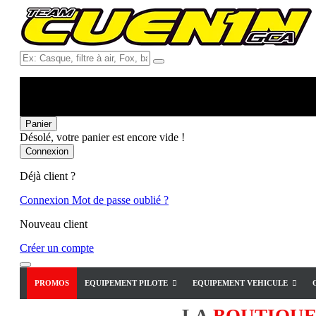
Ex:
Casque,
filtre
à
air,
Fox,
Panier
batterie
Désolé, votre panier est encore vide !
...
Connexion
Déjà client ?
Connexion
Mot de passe oublié ?
Nouveau client
Créer un compte
PROMOS
EQUIPEMENT PILOTE
EQUIPEMENT VEHICULE
LA
BOUTIQU