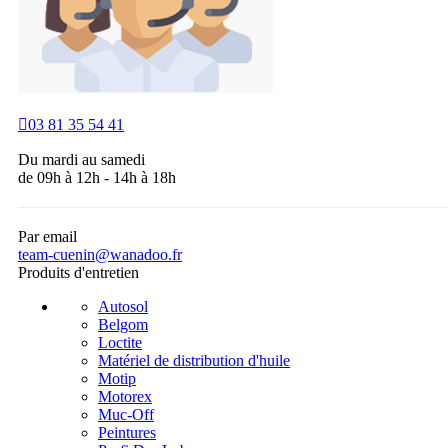

03 81 35 54 41
Du mardi au samedi
de 09h à 12h - 14h à 18h
Par email
team-cuenin@wanadoo.fr
Produits d'entretien
Autosol
Belgom
Loctite
Matériel de distribution d'huile
Motip
Motorex
Muc-Off
Peintures