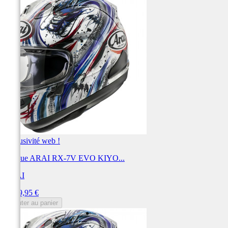
Exclusivité web !
Casque ARAI RX-7V EVO KIYO...
ARAI
Prix
1 099,95 €
Ajouter au panier