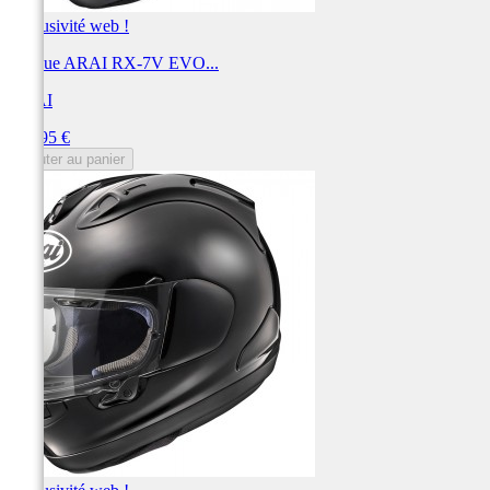
Exclusivité web !
Casque ARAI RX-7V EVO...
ARAI
Prix
999,95 €
Ajouter au panier