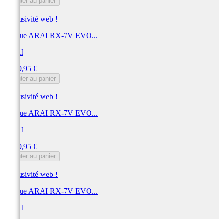
Ajouter au panier
Exclusivité web !
Casque ARAI RX-7V EVO...
ARAI
Prix
1 149,95 €
Ajouter au panier
Exclusivité web !
Casque ARAI RX-7V EVO...
ARAI
Prix
1 149,95 €
Ajouter au panier
Exclusivité web !
Casque ARAI RX-7V EVO...
ARAI