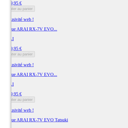
Prix
1 149,95 €
Ajouter au panier
Exclusivité web !
Casque ARAI RX-7V EVO...
ARAI
Prix
1 149,95 €
Ajouter au panier
Exclusivité web !
Casque ARAI RX-7V EVO...
ARAI
Prix
1 149,95 €
Ajouter au panier
Exclusivité web !
Casque ARAI RX-7V EVO Tatsuki