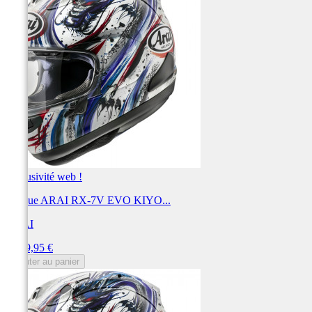
Exclusivité web !
Casque ARAI RX-7V EVO KIYO...
ARAI
Prix
1 099,95 €
Ajouter au panier