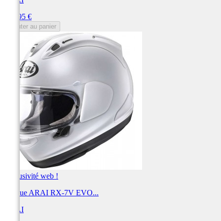
Prix
999,95 €
Ajouter au panier
Exclusivité web !
Casque ARAI RX-7V EVO...
ARAI