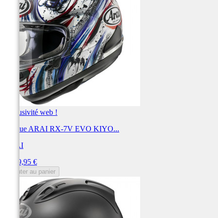
Exclusivité web !
Casque ARAI RX-7V EVO KIYO...
ARAI
Prix
1 099,95 €
Ajouter au panier