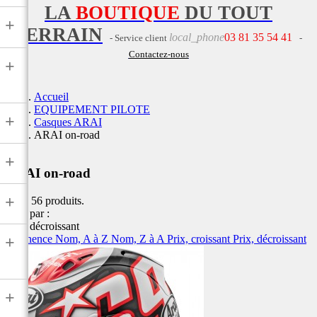
LA
BOUTIQUE
DU TOUT
+
TERRAIN
local_phone
03 81 35 54 41
- Service client
-
Contactez-nous
+
Accueil
EQUIPEMENT PILOTE
+
Casques ARAI
ARAI on-road
+
ARAI on-road
+
Il y a 56 produits.
Trier par :
Prix, décroissant
Pertinence
Nom, A à Z
Nom, Z à A
Prix, croissant
Prix, décroissant
+
+