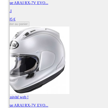
Casque ARAI RX-7V EVO...
ARAI
Prix
999,95 €
Ajouter au panier
Exclusivité web !
Casque ARAI RX-7V EVO...