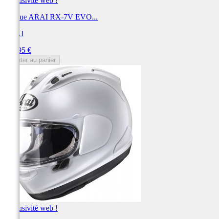
Exclusivité web !
Casque ARAI RX-7V EVO...
ARAI
Prix
999,95 €
Ajouter au panier
Exclusivité web !