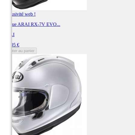
Exclusivité web !
Casque ARAI RX-7V EVO...
ARAI
Prix
999,95 €
Ajouter au panier