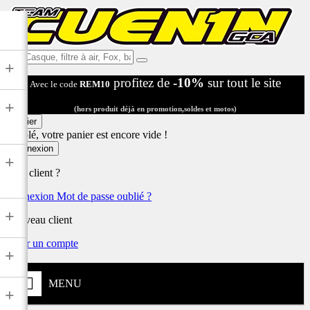
Ex:
+
Casque,
profitez de
-10%
sur tout le site
Avec le code
REM10
filtre
à
+
air,
(hors produit déjà en promotion,soldes et motos)
Fox,
Panier
batterie
Désolé, votre panier est encore vide !
...
Connexion
+
Déjà client ?
Connexion
Mot de passe oublié ?
+
Nouveau client
Créer un compte
+
MENU
+