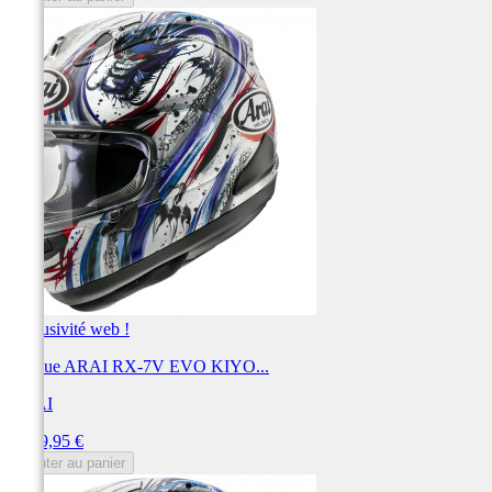
Exclusivité web !
Casque ARAI RX-7V EVO KIYO...
ARAI
Prix
1 099,95 €
Ajouter au panier