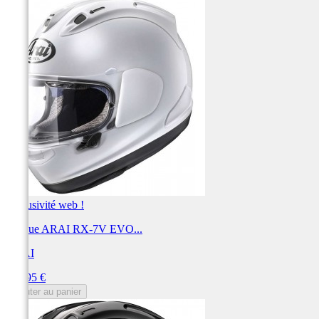
Exclusivité web !
Casque ARAI RX-7V EVO...
ARAI
Prix
999,95 €
Ajouter au panier