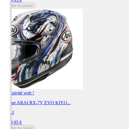
Ajouter au panier
Exclusivité web !
Casque ARAI RX-7V EVO KIYO...
ARAI
Prix
1 099,95 €
Ajouter au panier