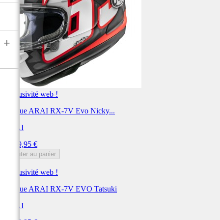
+
Exclusivité web !
Casque ARAI RX-7V Evo Nicky...
ARAI
Prix
1 149,95 €
Ajouter au panier
Exclusivité web !
Casque ARAI RX-7V EVO Tatsuki
ARAI