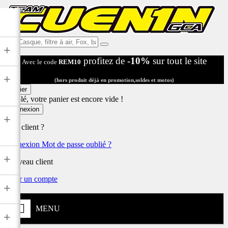
Ex:
+
Casque,
profitez de
-10%
sur tout le site
Avec le code
REM10
filtre
à
+
air,
(hors produit déjà en promotion,soldes et motos)
Fox,
Panier
batterie
Désolé, votre panier est encore vide !
...
Connexion
+
Déjà client ?
Connexion
Mot de passe oublié ?
+
Nouveau client
Créer un compte
+
MENU
+