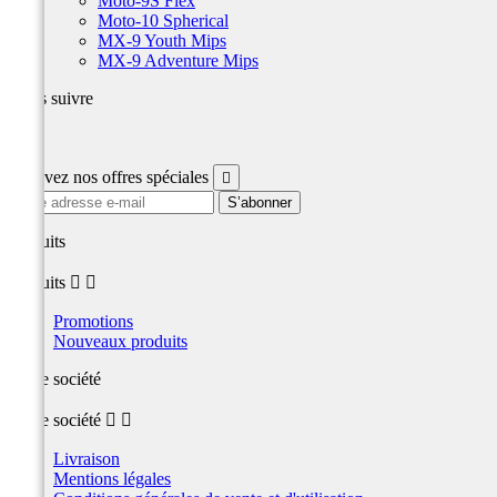
Moto-9S Flex
Moto-10 Spherical
MX-9 Youth Mips
MX-9 Adventure Mips
Nous suivre
Facebook
Recevez nos offres spéciales

produits
produits


Promotions
Nouveaux produits
Notre société
Notre société


Livraison
Mentions légales