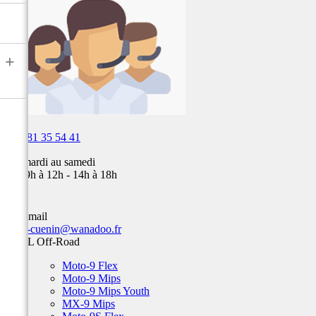
air,
Fox,
batterie
...
+

03 81 35 54 41
Du mardi au samedi
de 09h à 12h - 14h à 18h
Par email
team-cuenin@wanadoo.fr
BELL Off-Road
Moto-9 Flex
Moto-9 Mips
Moto-9 Mips Youth
MX-9 Mips