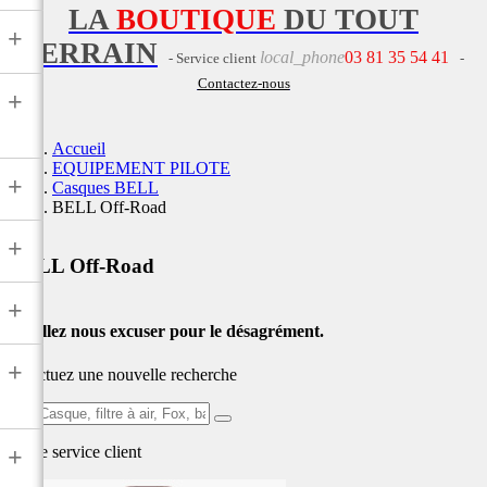
LA
BOUTIQUE
DU TOUT
+
TERRAIN
local_phone
03 81 35 54 41
- Service client
-
Contactez-nous
+
Accueil
EQUIPEMENT PILOTE
+
Casques BELL
BELL Off-Road
+
BELL Off-Road
+
Veuillez nous excuser pour le désagrément.
+
Effectuez une nouvelle recherche
Ex:
Casque,
Notre service
client
+
filtre
à