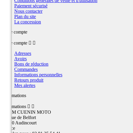
Conditions générales de vente et d'utilisation
Paiement sécurisé
Nous contacter
Plan du site
La concession
Votre compte
Votre compte


Adresses
Avoirs
Bons de réduction
Commandes
Informations personnelles
Retours produit
Mes alertes
Informations
Informations


TEAM CUENIN MOTO
26 Rue de Belfort
25400 Audincourt
France