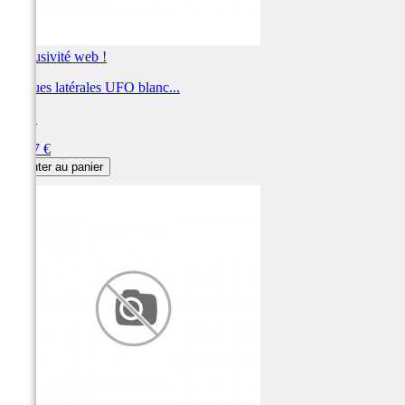
Exclusivité web !
Plaques latérales UFO blanc...
UFO
Prix
78,37 €
Ajouter au panier