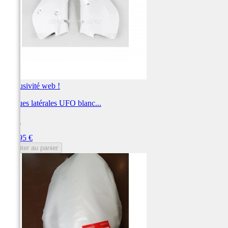
Exclusivité web !
Plaques latérales UFO blanc...
UFO
Prix
161,95 €
Ajouter au panier