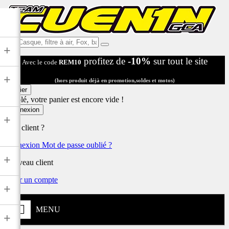
Ex:
+
Casque,
profitez de
-10%
sur tout le site
Avec le code
REM10
filtre
à
+
air,
(hors produit déjà en promotion,soldes et motos)
Fox,
Panier
batterie
Désolé, votre panier est encore vide !
...
Connexion
+
Déjà client ?
Connexion
Mot de passe oublié ?
+
Nouveau client
Créer un compte
+
MENU
+