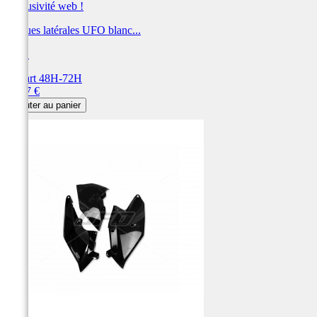
Exclusivité web !
Plaques latérales UFO blanc...
UFO
Départ 48H-72H
Prix
78,37 €
Ajouter au panier