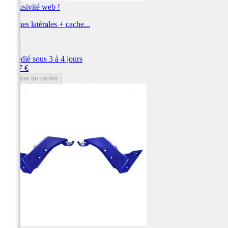
Exclusivité web !
Plaques latérales + cache...
UFO
Expédié sous 3 à 4 jours
Prix
78,37 €
Ajouter au panier