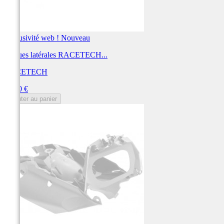
Exclusivité web !
Nouveau
Plaques latérales RACETECH...
RACETECH
Prix
77,40 €
Ajouter au panier