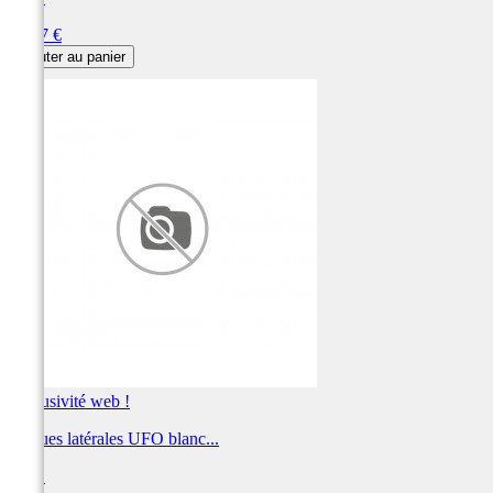
Prix
78,37 €
Ajouter au panier
Exclusivité web !
Plaques latérales UFO blanc...
UFO