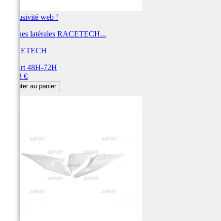
Exclusivité web !
Plaques latérales RACETECH...
RACETECH
Départ 48H-72H
Prix
78,43 €
Ajouter au panier