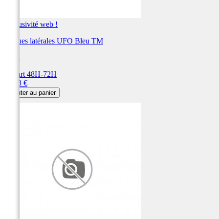
Exclusivité web !
Plaques latérales UFO Bleu TM
UFO
Départ 48H-72H
Prix
72,53 €
Ajouter au panier