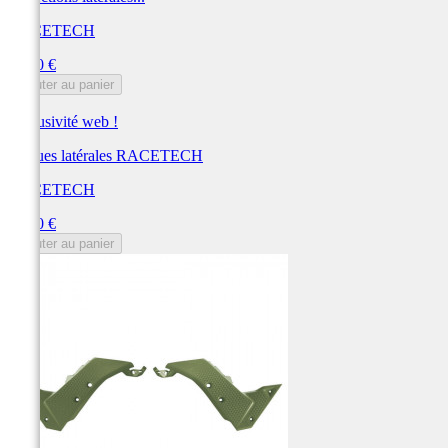
RACETECH
Prix
77,40 €
Ajouter au panier
Exclusivité web !
Plaques latérales RACETECH
RACETECH
Prix
77,40 €
Ajouter au panier