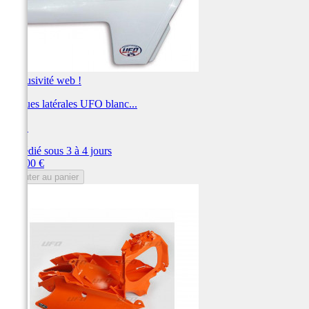
Exclusivité web !
Plaques latérales UFO blanc...
UFO
Expédié sous 3 à 4 jours
Prix
120,00 €
Ajouter au panier