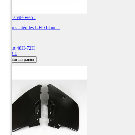
Exclusivité web !
Plaques latérales UFO blanc...
UFO
Départ 48H-72H
Prix
72,53 €
Ajouter au panier