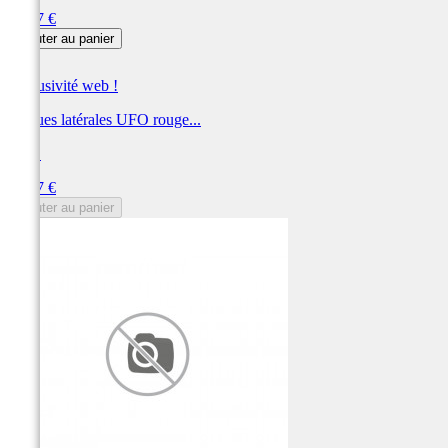
Prix
78,37 €
Ajouter au panier
Exclusivité web !
Plaques latérales UFO rouge...
UFO
Prix
78,37 €
Ajouter au panier