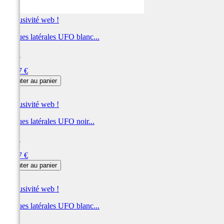
Exclusivité web !
Plaques latérales UFO blanc...
UFO
Prix
78,37 €
Ajouter au panier
Exclusivité web !
Plaques latérales UFO noir...
UFO
Prix
78,37 €
Ajouter au panier
Exclusivité web !
Plaques latérales UFO blanc...
UFO