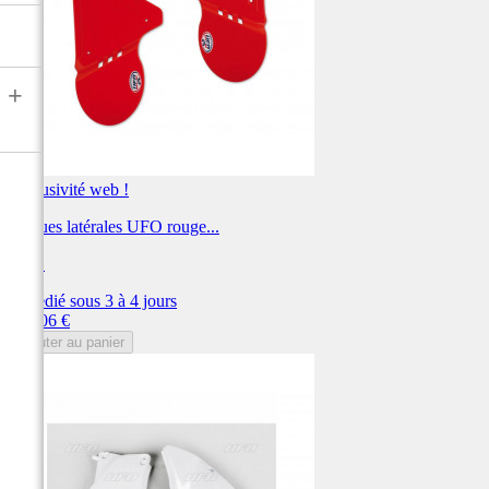
+
Exclusivité web !
Plaques latérales UFO rouge...
UFO
Expédié sous 3 à 4 jours
Prix
176,06 €
Ajouter au panier