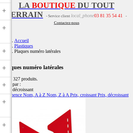
LA
BOUTIQUE
DU TOUT
+
TERRAIN
local_phone
03 81 35 54 41
- Service client
-
Contactez-nous
+
Accueil
Plastiques
+
Plaques numéro latérales
+
Plaques numéro latérales
Il y a 327 produits.
+
Trier par :
Prix, décroissant
Pertinence
Nom, A à Z
Nom, Z à A
Prix, croissant
Prix, décroissant
+
+