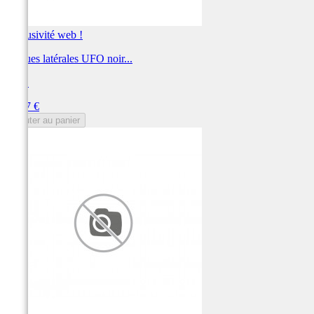
Exclusivité web !
Plaques latérales UFO noir...
UFO
Prix
78,37 €
Ajouter au panier