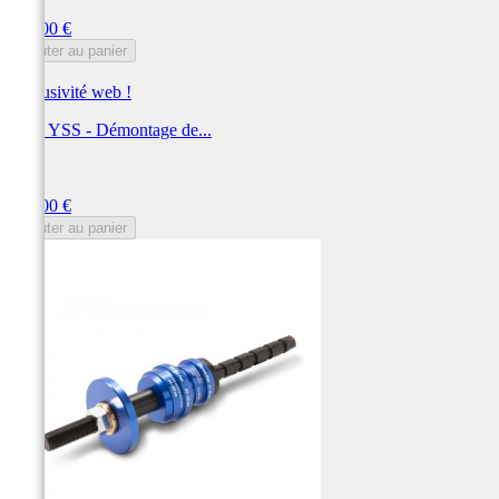
Prix
144,00 €
Ajouter au panier
Exclusivité web !
Outil YSS - Démontage de...
YSS
Prix
144,00 €
Ajouter au panier