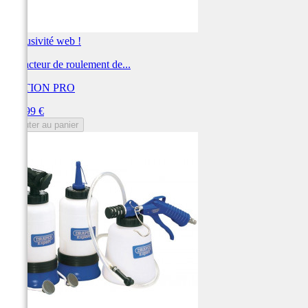
Exclusivité web !
Extracteur de roulement de...
MOTION PRO
Prix
143,99 €
Ajouter au panier