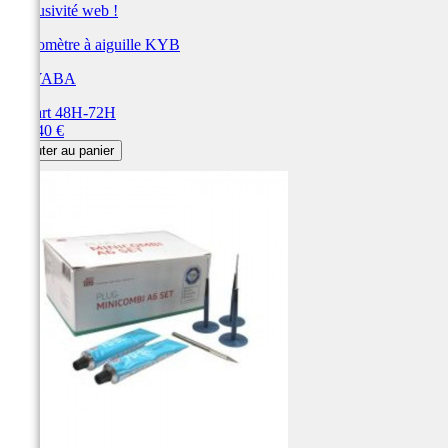
Exclusivité web !
Manomètre à aiguille KYB
KAYABA
Départ 48H-72H
Prix
194,40 €
Ajouter au panier