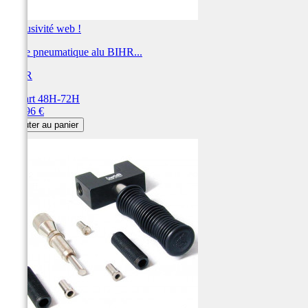
Exclusivité web !
Valve pneumatique alu BIHR...
BIHR
Départ 48H-72H
Prix
135,96 €
Ajouter au panier