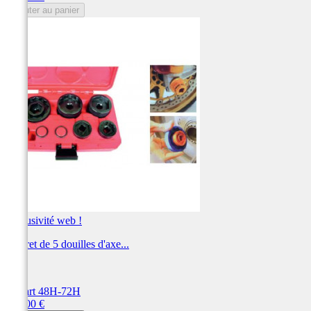
Ajouter au panier
Exclusivité web !
Coffret de 5 douilles d'axe...
JMP
Départ 48H-72H
Prix
270,00 €