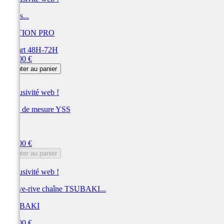
Outils...
MOTION PRO
Départ 48H-72H
Prix
180,00 €
Ajouter au panier
Exclusivité web !
Outil de mesure YSS
YSS
Prix
180,00 €
Ajouter au panier
Exclusivité web !
Dérive-rive chaîne TSUBAKI...
TSUBAKI
Prix
179,00 €