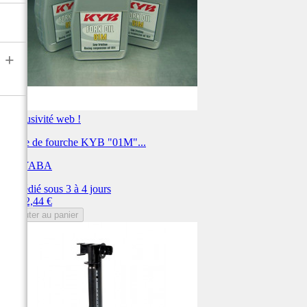
+
Exclusivité web !
Huile de fourche KYB "01M"...
KAYABA
Expédié sous 3 à 4 jours
Prix
4 612,44 €
Ajouter au panier