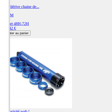
Rive/dérive chaine de...
AFAM
Départ 48H-72H
Prix
187,42 €
Ajouter au panier
Exclusivité web !