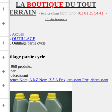
LA
BOUTIQUE
DU TOUT
+
TERRAIN
local_phone
03 81 35 54 41
- Service client
-
Contactez-nous
+
Accueil
OUTILLAGE
+
Outillage partie cycle
+
Outillage partie cycle
Il y a 968 produits.
+
Trier par :
Prix, décroissant
Pertinence
Nom, A à Z
Nom, Z à A
Prix, croissant
Prix, décroissant
+
+