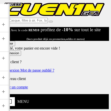
Ex:
+
Casque,
profitez de
-10%
sur tout le site
Avec le code
REM10
filtre
à
+
air,
(hors produit déjà en promotion,soldes et motos)
Fox,
Panier
batterie
Désolé, votre panier est encore vide !
...
Connexion
+
Déjà client ?
Connexion
Mot de passe oublié ?
+
Nouveau client
Créer un compte
+
MENU
+