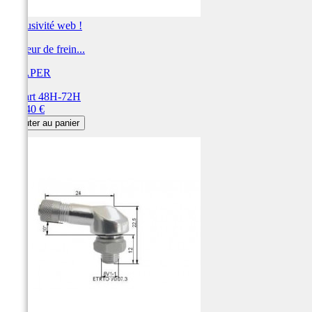
Exclusivité web !
Purgeur de frein...
DRAPER
Départ 48H-72H
Prix
140,40 €
Ajouter au panier