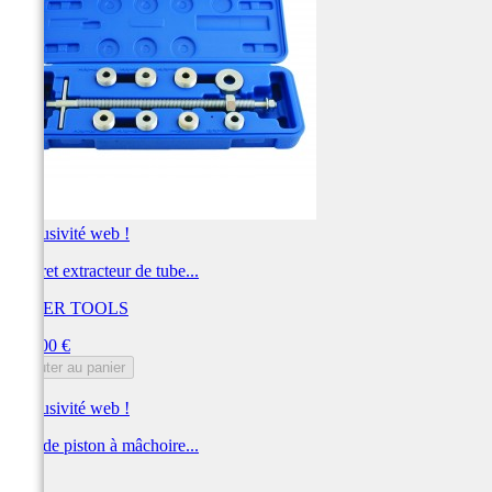
Exclusivité web !
Coffret extracteur de tube...
LASER TOOLS
Prix
144,00 €
Ajouter au panier
Exclusivité web !
Axe de piston à mâchoire...
YSS