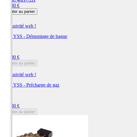
Prix
154,80 €
Ajouter au panier
Exclusivité web !
Outil YSS - Démontage de bague
YSS
Prix
154,80 €
Ajouter au panier
Exclusivité web !
Outil YSS - Précharge de gaz
YSS
Prix
154,80 €
Ajouter au panier