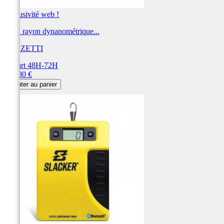
Exclusivité web !
Clé à rayon dynanométrique...
BUZZETTI
Départ 48H-72H
Prix
198,80 €
Ajouter au panier