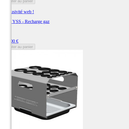
Ajouter au panier
Exclusivité web !
Outil YSS - Recharge gaz
YSS
Prix
414,00 €
Ajouter au panier