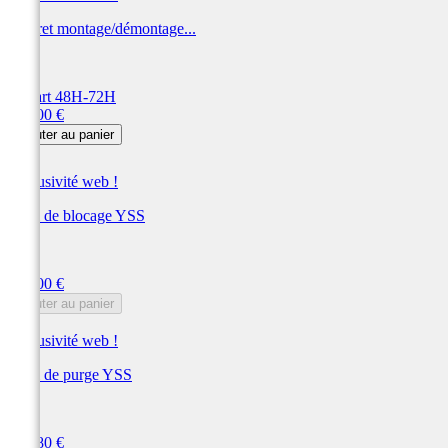
Coffret montage/démontage...
JMP
Départ 48H-72H
Prix
324,00 €
Ajouter au panier
Exclusivité web !
Outil de blocage YSS
YSS
Prix
318,00 €
Ajouter au panier
Exclusivité web !
Outil de purge YSS
YSS
Prix
274,80 €