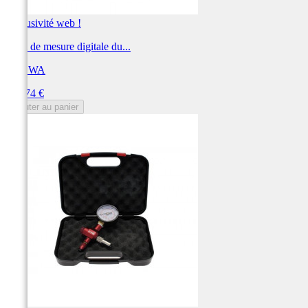
Exclusivité web !
Outil de mesure digitale du...
SHOWA
Prix
196,74 €
Ajouter au panier