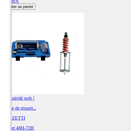
Prix
177,60 €
Ajouter au panier
Exclusivité web !
Presse de ressort...
BUZZETTI
Départ 48H-72H