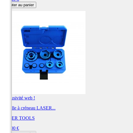
Ajouter au panier
Exclusivité web !
Douille à créneau LASER...
LASER TOOLS
Prix
420,00 €