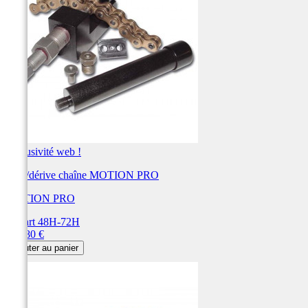
Exclusivité web !
Rive/dérive chaîne MOTION PRO
MOTION PRO
Départ 48H-72H
Prix
151,80 €
Ajouter au panier