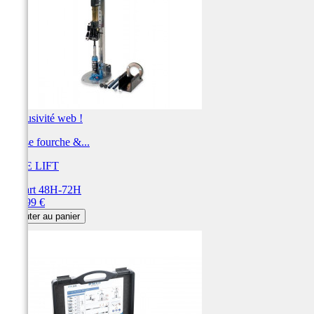
Exclusivité web !
Presse fourche &...
BIKE LIFT
Départ 48H-72H
Prix
784,99 €
Ajouter au panier