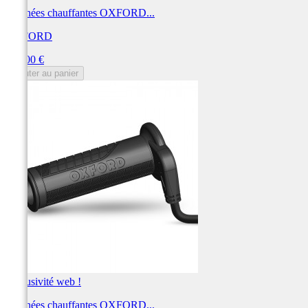
Poignées chauffantes OXFORD...
OXFORD
Prix
102,00 €
Ajouter au panier
Exclusivité web !
Poignées chauffantes OXFORD...