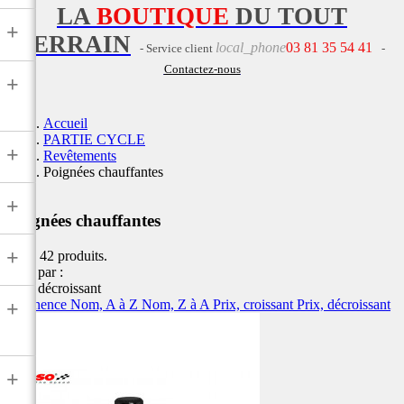
LA
BOUTIQUE
DU TOUT
+
TERRAIN
local_phone
03 81 35 54 41
- Service client
-
Contactez-nous
+
Accueil
PARTIE CYCLE
+
Revêtements
Poignées chauffantes
+
Poignées chauffantes
+
Il y a 42 produits.
Trier par :
Prix, décroissant
Pertinence
Nom, A à Z
Nom, Z à A
Prix, croissant
Prix, décroissant
+
+