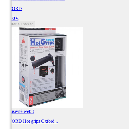
OXFORD
Prix
102,00 €
Ajouter au panier
Exclusivité web !
OXFORD Hot grips Oxford...