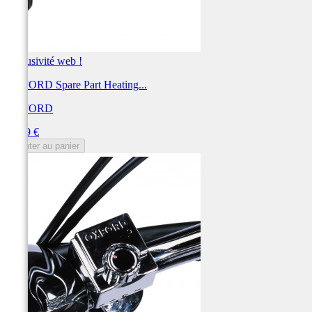
Exclusivité web !
OXFORD Spare Part Heating...
OXFORD
Prix
41,99 €
Ajouter au panier