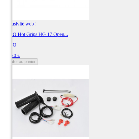
Exclusivité web !
KOSO Hot Grips HG 17 Open...
KOSO
Prix
149,20 €
Ajouter au panier