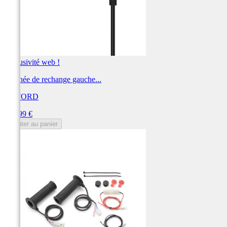
Exclusivité web !
Poignée de rechange gauche...
OXFORD
Prix
149,99 €
Ajouter au panier