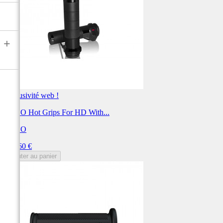
+
Exclusivité web !
KOSO Hot Grips For HD With...
KOSO
Prix
197,60 €
Ajouter au panier