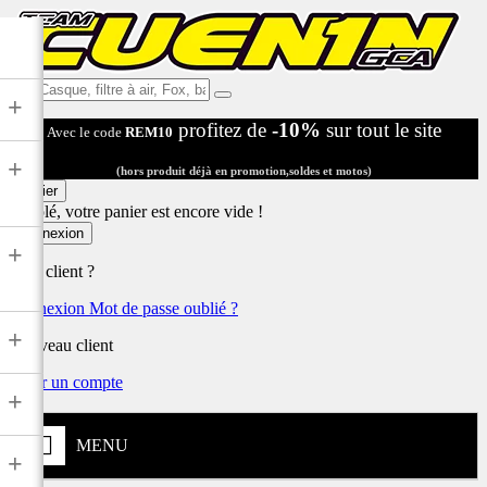
Ex:
+
Casque,
profitez de
-10%
sur tout le site
Avec le code
REM10
filtre
à
+
air,
(hors produit déjà en promotion,soldes et motos)
Fox,
Panier
batterie
Désolé, votre panier est encore vide !
...
Connexion
+
Déjà client ?
Connexion
Mot de passe oublié ?
+
Nouveau client
Créer un compte
+
MENU
+