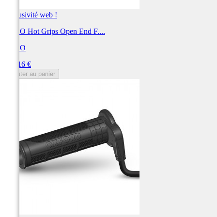
Exclusivité web !
KOSO Hot Grips Open End F....
KOSO
Prix
144,16 €
Ajouter au panier