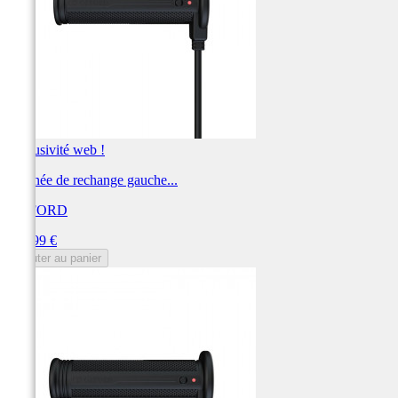
Exclusivité web !
Poignée de rechange gauche...
OXFORD
Prix
149,99 €
Ajouter au panier