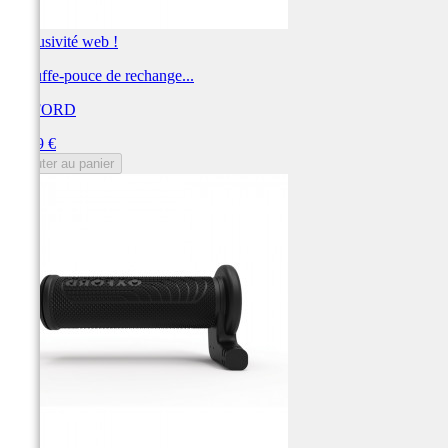
Exclusivité web !
Chauffe-pouce de rechange...
OXFORD
Prix
39,59 €
Ajouter au panier