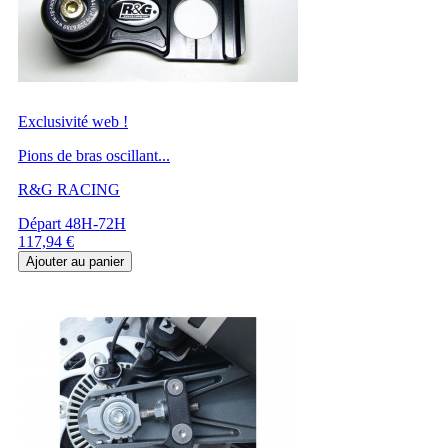
Exclusivité web !
Pions de bras oscillant...
R&G RACING
Départ 48H-72H
Prix
117,94 €
Ajouter au panier