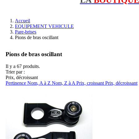
Accueil
EQUIPEMENT VEHICULE
Pare-brises
Pions de bras oscillant
Pions de bras oscillant
Il y a 67 produits.
Trier par :
Prix, décroissant
Pertinence
Nom, A à Z
Nom, Z à A
Prix, croissant
Prix, décroissant