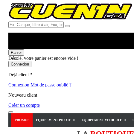
Ex:
Casque,
filtre
à
air,
Fox,
Panier
batterie
Désolé, votre panier est encore vide !
...
Connexion
Déjà client ?
Connexion
Mot de passe oublié ?
Nouveau client
Créer un compte
PROMOS
EQUIPEMENT PILOTE
EQUIPEMENT VEHICULE
LA
BOUTIQU