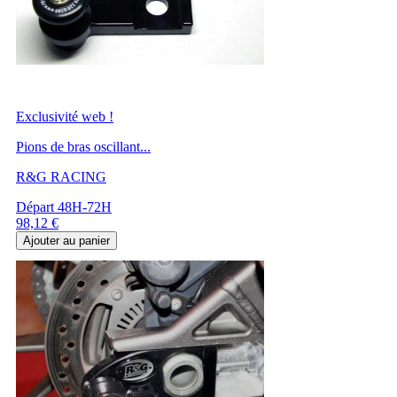
Exclusivité web !
Pions de bras oscillant...
R&G RACING
Départ 48H-72H
Prix
98,12 €
Ajouter au panier