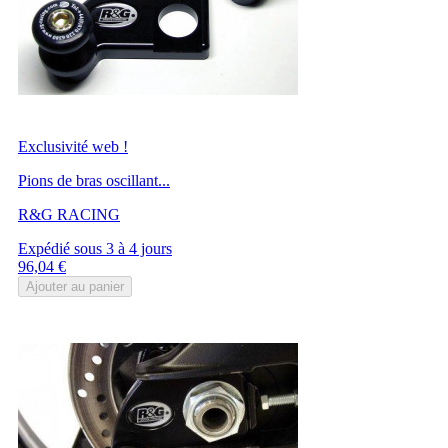
Exclusivité web !
Pions de bras oscillant...
R&G RACING
Expédié sous 3 à 4 jours
Prix
96,04 €
Ajouter au panier