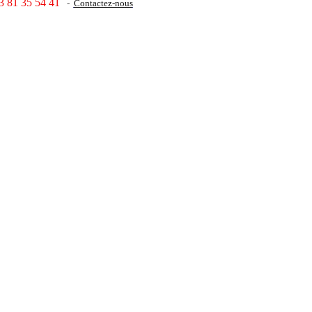
3 81 35 54 41
-
Contactez-nous