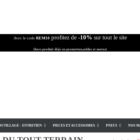
profitez de
-10%
sur tout le site
Avec le code
REM10
(hors produit déjà en promotion,soldes et motos)
OUTILLAGE - ENTRETIEN
PIECES ET ACCESSOIRES
PNEUS
NOS M
E
DU TOUT TERRAIN