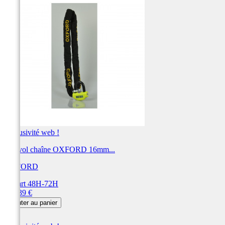
Exclusivité web !
Antivol chaîne OXFORD 16mm...
OXFORD
Départ 48H-72H
Prix
173,39 €
Ajouter au panier