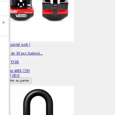
+
Exclusivité web !
Pack de 30 pcs Antivol...
VECTOR
Départ 48H-72H
Prix
1 647,00 €
Ajouter au panier