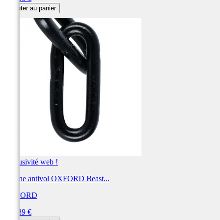
Ajouter au panier
Exclusivité web !
Chaîne antivol OXFORD Beast...
OXFORD
Prix
249,89 €