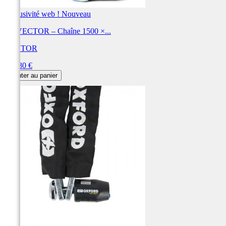
Exclusivité web !
Nouveau
Kit VECTOR – Chaîne 1500 ×...
VECTOR
Prix
144,80 €
Ajouter au panier