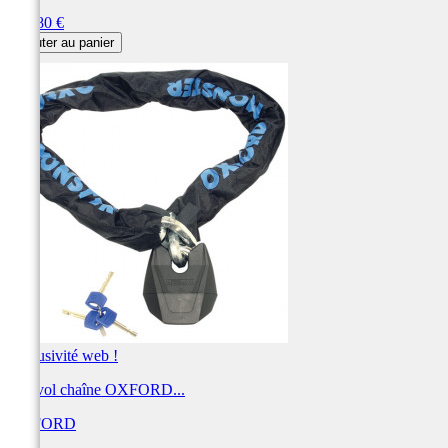
Prix
164,80 €
Ajouter au panier
Exclusivité web !
Antivol chaîne OXFORD...
OXFORD