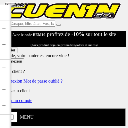
Ex:
+
Casque,
profitez de
-10%
sur tout le site
Avec le code
REM10
filtre
à
+
air,
(hors produit déjà en promotion,soldes et motos)
Fox,
Panier
batterie
Désolé, votre panier est encore vide !
...
Connexion
+
Déjà client ?
Connexion
Mot de passe oublié ?
+
Nouveau client
Créer un compte
+
MENU
+