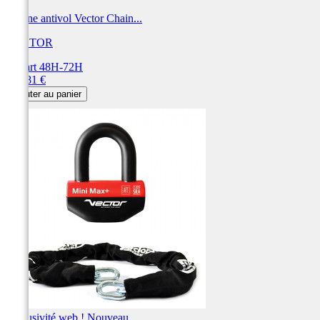
Chaîne antivol Vector Chain...
VECTOR
Départ 48H-72H
Prix
134,81 €
Ajouter au panier
Exclusivité web !
Nouveau