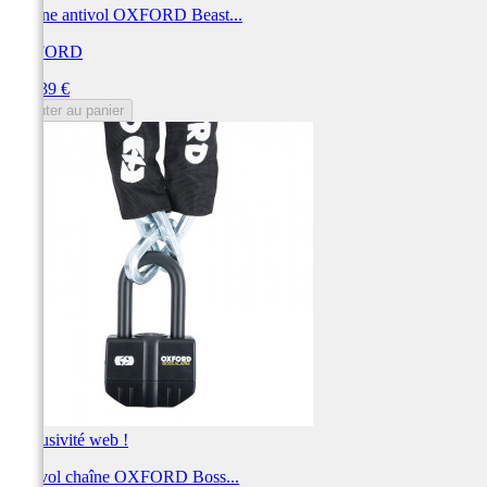
Chaîne antivol OXFORD Beast...
OXFORD
Prix
173,39 €
Ajouter au panier
Exclusivité web !
Antivol chaîne OXFORD Boss...