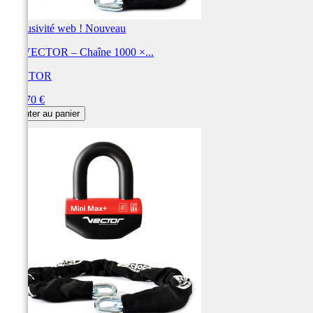
Exclusivité web !
Nouveau
Kit VECTOR – Chaîne 1000 ×...
VECTOR
Prix
152,70 €
Ajouter au panier