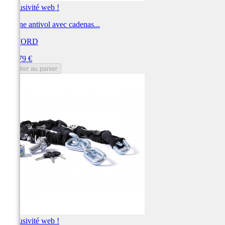
Exclusivité web !
Chaîne antivol avec cadenas...
OXFORD
Prix
142,79 €
Ajouter au panier
Exclusivité web !