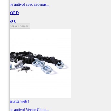
Chaîne antivol avec cadenas...
OXFORD
Prix
132,60 €
Ajouter au panier
Exclusivité web !
Chaîne antivol Vector Chain...