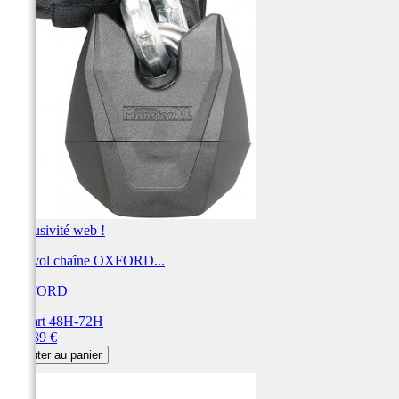
Exclusivité web !
Antivol chaîne OXFORD...
OXFORD
Départ 48H-72H
Prix
173,39 €
Ajouter au panier