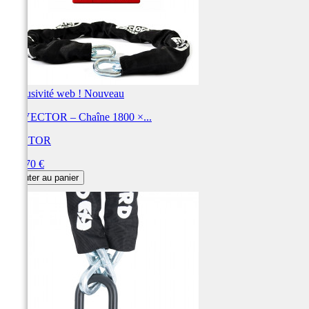
Exclusivité web !
Nouveau
Kit VECTOR – Chaîne 1800 ×...
VECTOR
Prix
192,70 €
Ajouter au panier