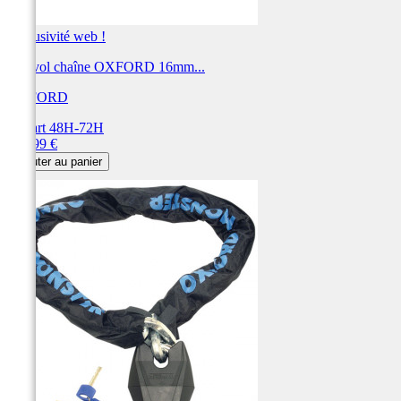
Exclusivité web !
Antivol chaîne OXFORD 16mm...
OXFORD
Départ 48H-72H
Prix
152,99 €
Ajouter au panier