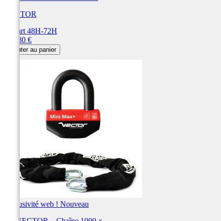
VECTOR
Départ 48H-72H
Prix
124,80 €
Ajouter au panier
Exclusivité web !
Nouveau
Kit VECTOR – Chaîne 1000 ×...