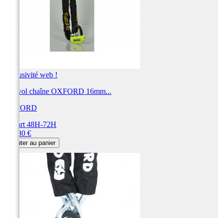
Exclusivité web !
Antivol chaîne OXFORD 16mm...
OXFORD
Départ 48H-72H
Prix
193,80 €
Ajouter au panier