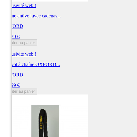
Exclusivité web !
Chaîne antivol avec cadenas...
OXFORD
Prix
219,29 €
Ajouter au panier
Exclusivité web !
Antivol à chaîne OXFORD...
OXFORD
Prix
203,99 €
Ajouter au panier