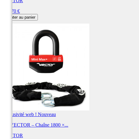
VECTOR
Prix
172,70 €
Ajouter au panier
Exclusivité web !
Nouveau
Kit VECTOR – Chaîne 1800 ×...
VECTOR