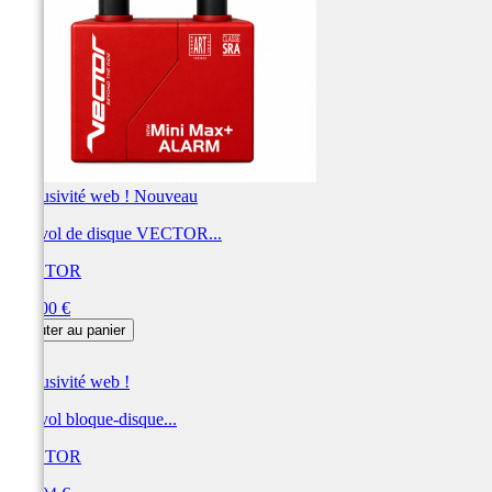
Exclusivité web !
Nouveau
Antivol de disque VECTOR...
VECTOR
Prix
828,00 €
Ajouter au panier
Exclusivité web !
Antivol bloque-disque...
VECTOR