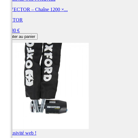
Kit VECTOR – Chaîne 1200 ×...
VECTOR
Prix
134,80 €
Ajouter au panier
Exclusivité web !