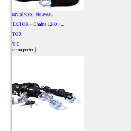
Exclusivité web !
Nouveau
Kit VECTOR – Chaîne 1200 ×...
VECTOR
Prix
162,70 €
Ajouter au panier