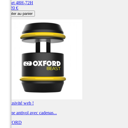
Départ 48H-72H
Prix
163,20 €
Ajouter au panier
Exclusivité web !
Chaîne antivol avec cadenas...
OXFORD