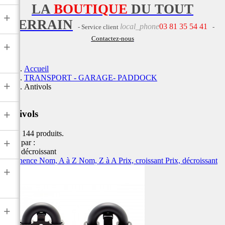
LA
BOUTIQUE
DU TOUT
+
TERRAIN
local_phone
03 81 35 54 41
- Service client
-
Contactez-nous
+
Accueil
TRANSPORT - GARAGE- PADDOCK
+
Antivols
+
Antivols
Il y a 144 produits.
+
Trier par :
Prix, décroissant
Pertinence
Nom, A à Z
Nom, Z à A
Prix, croissant
Prix, décroissant
+
+