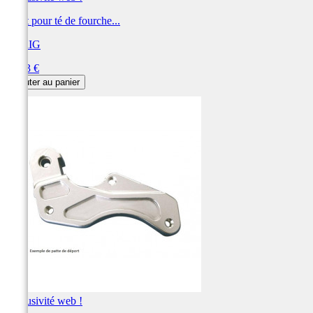
Pivot pour té de fourche...
XTRIG
Prix
66,83 €
Ajouter au panier
Exclusivité web !