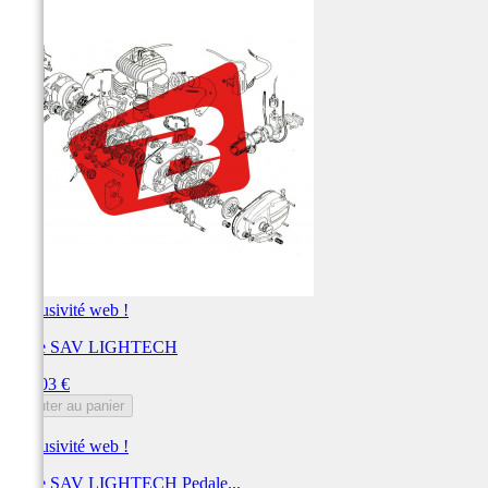
Exclusivité web !
Pièce SAV LIGHTECH
Prix
103,03 €
Ajouter au panier
Exclusivité web !
Pièce SAV LIGHTECH Pedale...