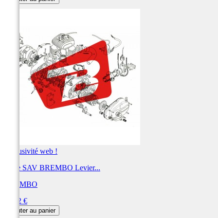
Exclusivité web !
Pièce SAV BREMBO Levier...
BREMBO
Prix
90,42 €
Ajouter au panier