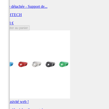
Pièce détachée - Support de...
LIGHTECH
Prix
48,28 €
Ajouter au panier
Exclusivité web !