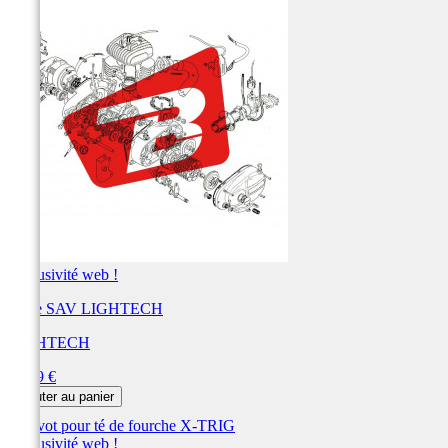
Exclusivité web !
Pièce SAV LIGHTECH
LIGHTECH
Prix
68,69 €
Ajouter au panier
Exclusivité web !