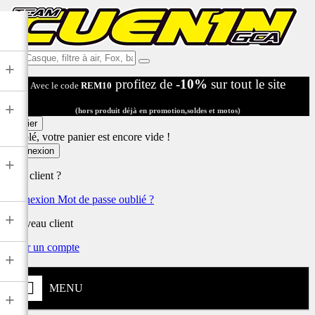
Ex:
+
Casque,
profitez de
-10%
sur tout le site
Avec le code
REM10
filtre
à
+
air,
(hors produit déjà en promotion,soldes et motos)
Fox,
Panier
batterie
Désolé, votre panier est encore vide !
...
Connexion
+
Déjà client ?
Connexion
Mot de passe oublié ?
+
Nouveau client
Créer un compte
+
MENU
+