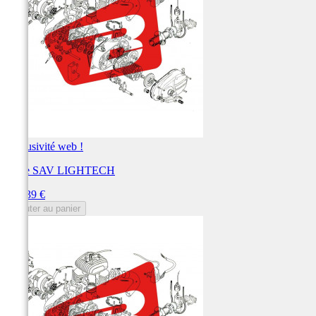
Exclusivité web !
Pièce SAV LIGHTECH
Prix
148,39 €
Ajouter au panier