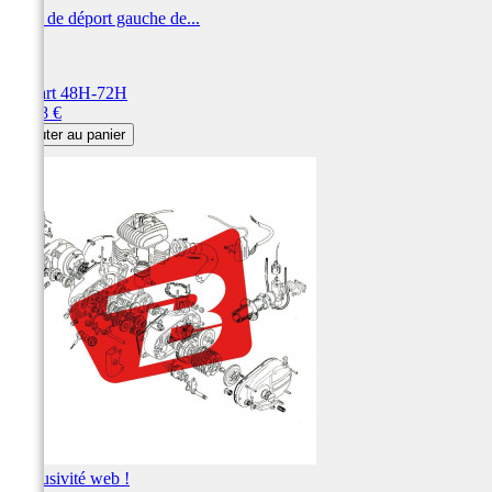
Patte de déport gauche de...
NG
Départ 48H-72H
Prix
66,78 €
Ajouter au panier
Exclusivité web !