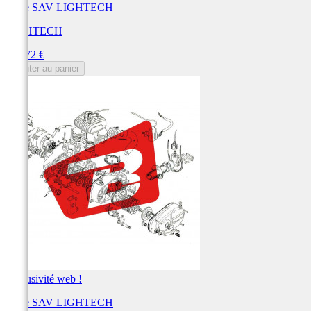
Pièce SAV LIGHTECH
LIGHTECH
Prix
113,72 €
Ajouter au panier
Exclusivité web !
Pièce SAV LIGHTECH