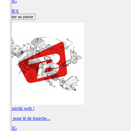
XTRIG
Prix
102,90 €
Ajouter au panier
Exclusivité web !
Pivot pour té de fourche...
XTRIG