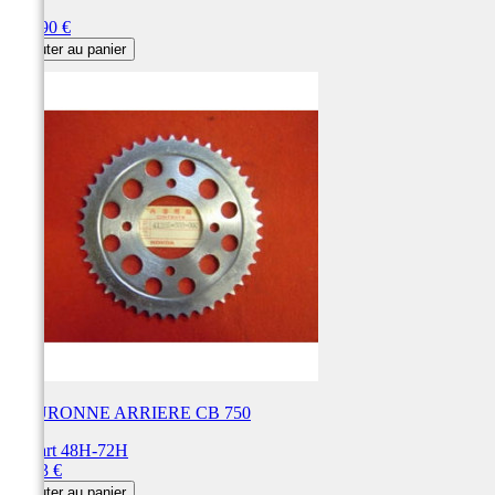
Prix
102,90 €
Ajouter au panier
COURONNE ARRIERE CB 750
Départ 48H-72H
Prix
95,83 €
Ajouter au panier