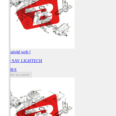
Exclusivité web !
Pièce SAV LIGHTECH
Prix
137,38 €
Ajouter au panier