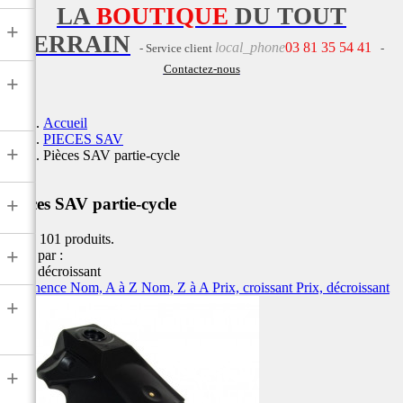
LA
BOUTIQUE
DU TOUT
+
TERRAIN
local_phone
03 81 35 54 41
- Service client
-
Contactez-nous
+
Accueil
PIECES SAV
+
Pièces SAV partie-cycle
+
Pièces SAV partie-cycle
Il y a 101 produits.
+
Trier par :
Prix, décroissant
Pertinence
Nom, A à Z
Nom, Z à A
Prix, croissant
Prix, décroissant
+
+