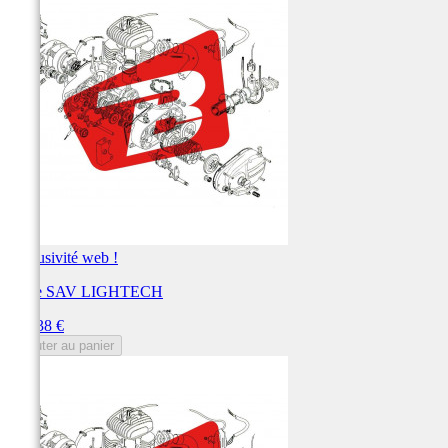
Exclusivité web !
Pièce SAV LIGHTECH
Prix
137,38 €
Ajouter au panier