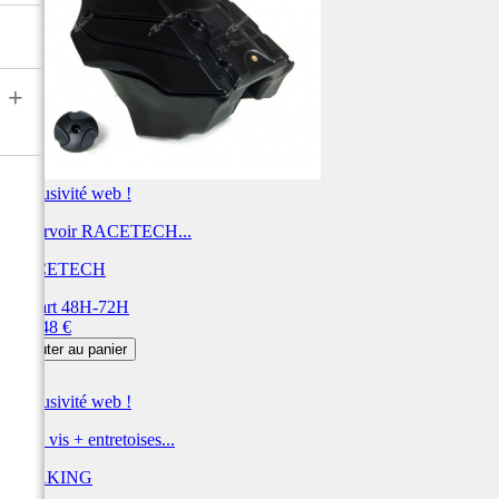
+
Exclusivité web !
Réservoir RACETECH...
RACETECH
Départ 48H-72H
Prix
237,48 €
Ajouter au panier
Exclusivité web !
Kit 4 vis + entretoises...
BRAKING