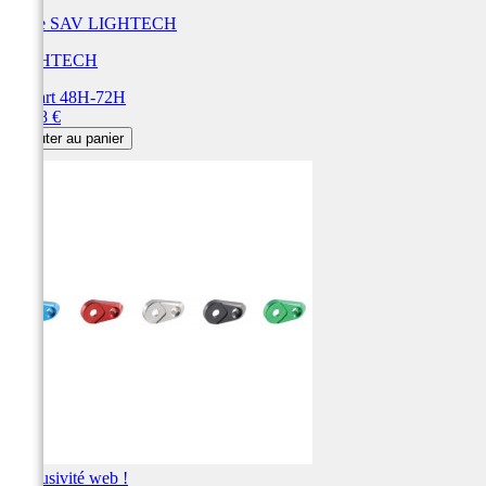
Pièce SAV LIGHTECH
LIGHTECH
Départ 48H-72H
Prix
48,28 €
Ajouter au panier
Exclusivité web !