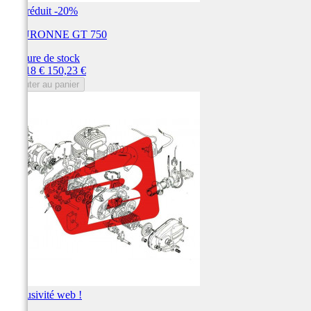
Prix réduit
-20%
COURONNE GT 750
Rupture de stock
Prix
Prix
120,18 €
150,23 €
de
Ajouter au panier
base
Exclusivité web !