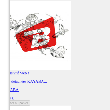
Exclusivité web !
Pièce détachées KAYABA...
KAYABA
Prix
80,34 €
Ajouter au panier