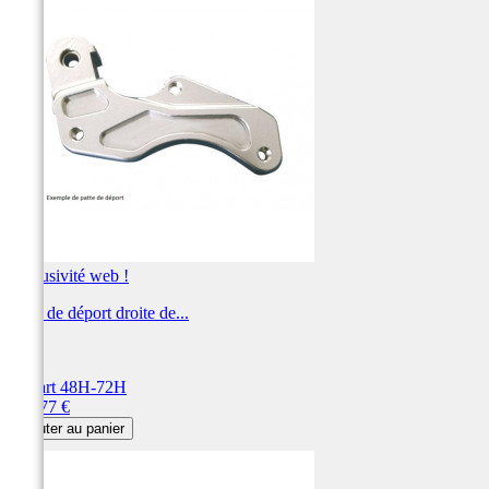
Exclusivité web !
Patte de déport droite de...
NG
Départ 48H-72H
Prix
146,77 €
Ajouter au panier