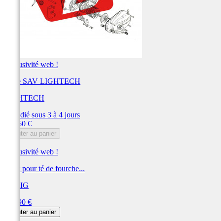
Exclusivité web !
Pièce SAV LIGHTECH
LIGHTECH
Expédié sous 3 à 4 jours
Prix
129,60 €
Ajouter au panier
Exclusivité web !
Pivot pour té de fourche...
XTRIG
Prix
122,90 €
Ajouter au panier