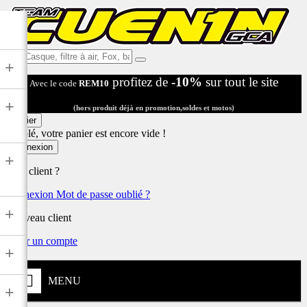
Ex:
+
Casque,
profitez de
-10%
sur tout le site
Avec le code
REM10
filtre
à
+
air,
(hors produit déjà en promotion,soldes et motos)
Fox,
Panier
batterie
Désolé, votre panier est encore vide !
...
Connexion
+
Déjà client ?
Connexion
Mot de passe oublié ?
+
Nouveau client
Créer un compte
+
MENU
+