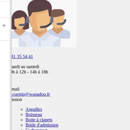
air,
Fox,
batterie
...
+

03 81 35 54 41
Du mardi au samedi
de 09h à 12h - 14h à 18h
Par email
team-cuenin@wanadoo.fr
Admission
Aiguilles
Boisseau
Boite à clapets
Bride d'admission