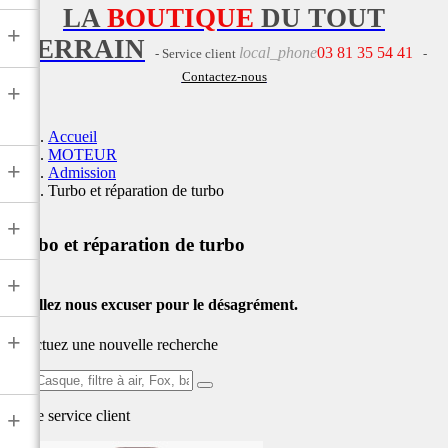
LA
BOUTIQUE
DU TOUT
+
TERRAIN
local_phone
03 81 35 54 41
- Service client
-
Contactez-nous
+
Accueil
MOTEUR
+
Admission
Turbo et réparation de turbo
+
Turbo et réparation de turbo
+
Veuillez nous excuser pour le désagrément.
+
Effectuez une nouvelle recherche
Ex:
Casque,
Notre service
client
+
filtre
à