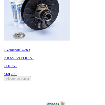
Exclusivité web !
Kit poulier POLINI
POLINI
Prix
568,20 €
Ajouter au panier