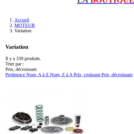
Accueil
MOTEUR
Variation
Variation
Il y a 339 produits.
Trier par :
Prix, décroissant
Pertinence
Nom, A à Z
Nom, Z à A
Prix, croissant
Prix, décroissant