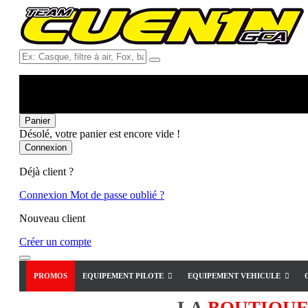
Ex:
Casque,
filtre
à
air,
Fox,
Panier
batterie
Désolé, votre panier est encore vide !
...
Connexion
Déjà client ?
Connexion
Mot de passe oublié ?
Nouveau client
Créer un compte
PROMOS
EQUIPEMENT PILOTE
EQUIPEMENT VEHICULE
LA
BOUTIQU