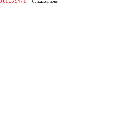
3 81 35 54 41
-
Contactez-nous