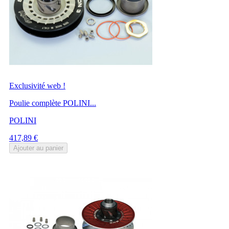
Exclusivité web !
Poulie complète POLINI...
POLINI
Prix
417,89 €
Ajouter au panier