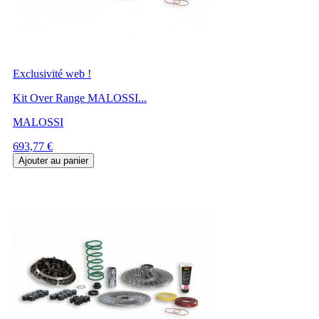
Exclusivité web !
Kit Over Range MALOSSI...
MALOSSI
Prix
693,77 €
Ajouter au panier