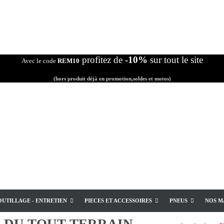
profitez de
-10%
sur tout le site
Avec le code
REM10
(hors produit déjà en promotion,soldes et motos)
OUTILLAGE - ENTRETIEN
PIECES ET ACCESSOIRES
PNEUS
NOS M
E
DU TOUT TERRAIN