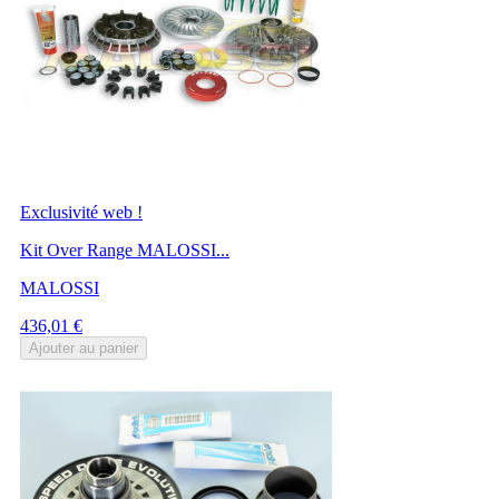
Exclusivité web !
Kit Over Range MALOSSI...
MALOSSI
Prix
436,01 €
Ajouter au panier