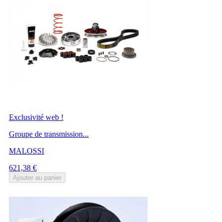
Exclusivité web !
Groupe de transmission...
MALOSSI
Prix
621,38 €
Ajouter au panier