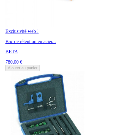
Exclusivité web !
Bac de rétention en acier...
BETA
Prix
780,00 €
Ajouter au panier