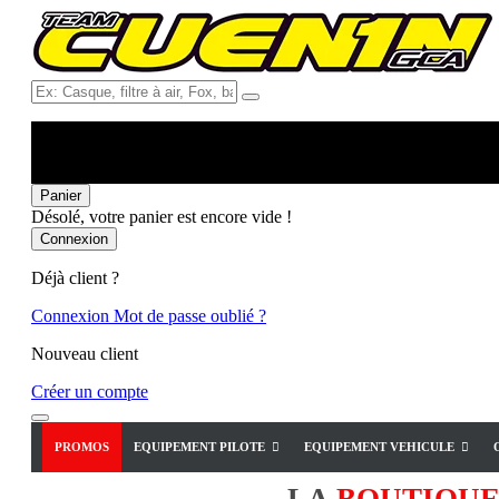
Ex:
Casque,
filtre
à
air,
Fox,
Panier
batterie
Désolé, votre panier est encore vide !
...
Connexion
Déjà client ?
Connexion
Mot de passe oublié ?
Nouveau client
Créer un compte
PROMOS
EQUIPEMENT PILOTE
EQUIPEMENT VEHICULE
LA
BOUTIQU