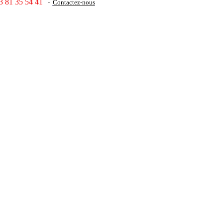
3 81 35 54 41
-
Contactez-nous