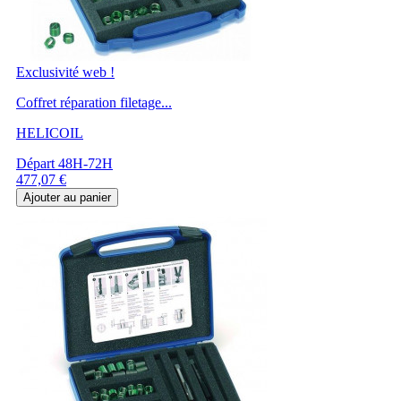
Exclusivité web !
Coffret réparation filetage...
HELICOIL
Départ 48H-72H
Prix
477,07 €
Ajouter au panier