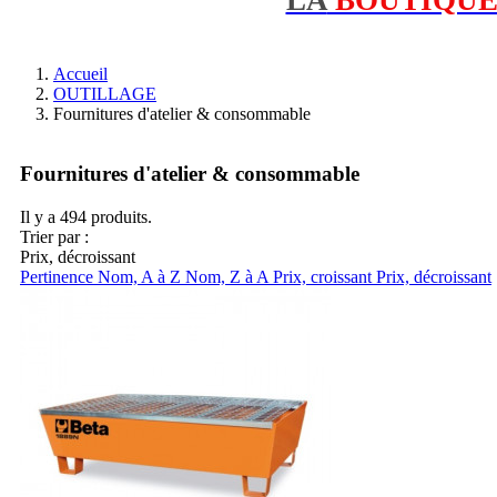
Accueil
OUTILLAGE
Fournitures d'atelier & consommable
Fournitures d'atelier & consommable
Il y a 494 produits.
Trier par :
Prix, décroissant
Pertinence
Nom, A à Z
Nom, Z à A
Prix, croissant
Prix, décroissant