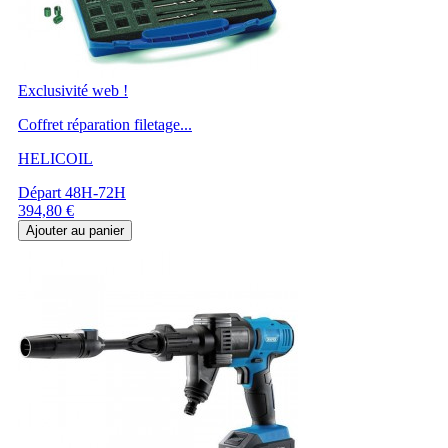
Exclusivité web !
Coffret réparation filetage...
HELICOIL
Départ 48H-72H
Prix
394,80 €
Ajouter au panier