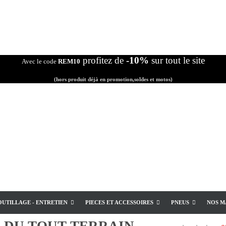
profitez de
-10%
sur tout le site
Avec le code
REM10
(hors produit déjà en promotion,soldes et motos)
OUTILLAGE - ENTRETIEN
PIECES ET ACCESSOIRES
PNEUS
NOS M
E
DU TOUT TERRAIN