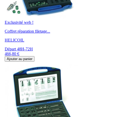
Exclusivité web !
Coffret réparation filetage...
HELICOIL
Départ 48H-72H
Prix
466,80 €
Ajouter au panier