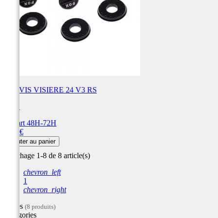
KIT VIS VISIERE 24 V3 RS
FOX
Départ 48H-72H
Prix
9,99 €
Ajouter au panier
Affichage 1-8 de 8 article(s)
chevron_left
1
chevron_right
Filtres
(8 produits)
Catégories