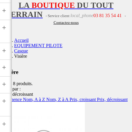
LA
BOUTIQUE
DU TOUT
+
TERRAIN
local_phone
03 81 35 54 41
- Service client
-
Contactez-nous
+
Accueil
EQUIPEMENT PILOTE
+
Casque
Visière
+
Visière
+
Il y a 8 produits.
Trier par :
Prix, décroissant
Pertinence
Nom, A à Z
Nom, Z à A
Prix, croissant
Prix, décroissant
+
+