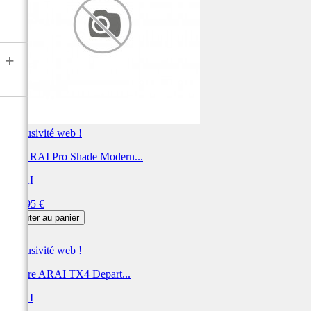
+
Exclusivité web !
Kit ARAI Pro Shade Modern...
ARAI
Prix
162,95 €
Ajouter au panier
Exclusivité web !
Visière ARAI TX4 Depart...
ARAI