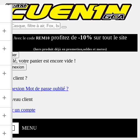
Ex:
+
Casque,
profitez de
-10%
sur tout le site
Avec le code
REM10
filtre
à
+
air,
(hors produit déjà en promotion,soldes et motos)
Fox,
Panier
batterie
Désolé, votre panier est encore vide !
...
Connexion
+
Déjà client ?
Connexion
Mot de passe oublié ?
+
Nouveau client
Créer un compte
+
MENU
+