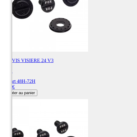
KIT VIS VISIERE 24 V3
FOX
Départ 48H-72H
Prix
9,99 €
Ajouter au panier