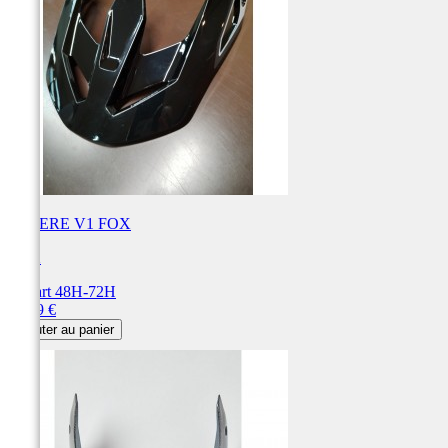
VISIERE V1 FOX
FOX
Départ 48H-72H
Prix
29,99 €
Ajouter au panier