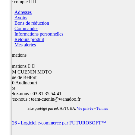
Votre compte


Adresses
Avoirs
Bons de réduction
Commandes
Informations personnelles
Retours produit
Mes alertes
Informations
Informations


TEAM CUENIN MOTO
26 Rue de Belfort
25400 Audincourt
France
Appelez-nous :
03 81 35 54 41
Écrivez-nous :
team-cuenin@wanadoo.fr
Site protégé par reCAPTCHA.
Vie privée
-
Termes
© 2026 - Logiciel e-commerce par FUTUROSOFT™
×