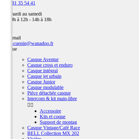

03 81 35 54 41
Du mardi au samedi
de 09h à 12h - 14h à 18h
Par email
team-cuenin@wanadoo.fr
Casque
Casque Aventur
Casque cross et enduro
Casque intégral
Casque jet urbain
Casque Junior
Casque modulable
Pièce détachée casque
Intercom & kit main-libre


Accessoire
Kits et coque
Support de montag
Casque Vintage/Café Race
BELL Collection MX 202
Visière