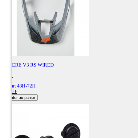
VISIERE V3 RS WIRED
FOX
Départ 48H-72H
Prix
26,00 €
Ajouter au panier