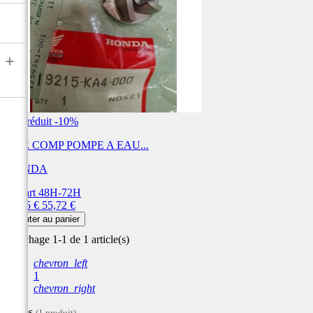
+
Prix réduit
-10%
AXE COMP POMPE A EAU...
HONDA
Départ 48H-72H
Prix
Prix
50,15 €
55,72 €
de
Ajouter au panier
base
Affichage 1-1 de 1 article(s)
chevron_left
1
chevron_right
Filtres
(1 produit)