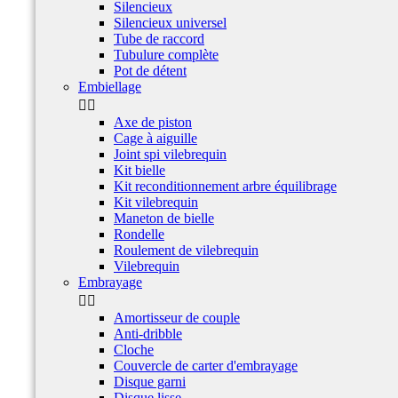
Silencieux
Silencieux universel
Tube de raccord
Tubulure complète
Pot de détent
Embiellage


Axe de piston
Cage à aiguille
Joint spi vilebrequin
Kit bielle
Kit reconditionnement arbre équilibrage
Kit vilebrequin
Maneton de bielle
Rondelle
Roulement de vilebrequin
Vilebrequin
Embrayage


Amortisseur de couple
Anti-dribble
Cloche
Couvercle de carter d'embrayage
Disque garni
Disque lisse