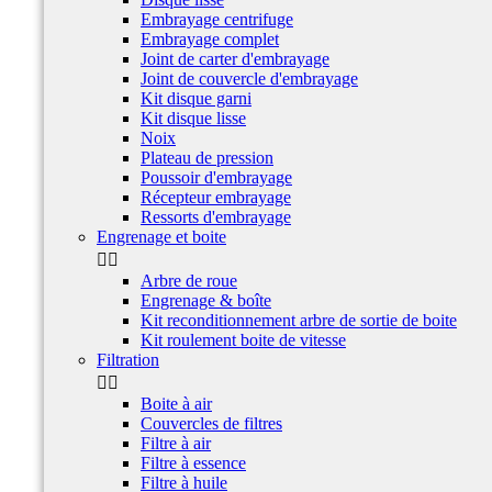
Embrayage centrifuge
Embrayage complet
Joint de carter d'embrayage
Joint de couvercle d'embrayage
Kit disque garni
Kit disque lisse
Noix
Plateau de pression
Poussoir d'embrayage
Récepteur embrayage
Ressorts d'embrayage
Engrenage et boite


Arbre de roue
Engrenage & boîte
Kit reconditionnement arbre de sortie de boite
Kit roulement boite de vitesse
Filtration


Boite à air
Couvercles de filtres
Filtre à air
Filtre à essence
Filtre à huile