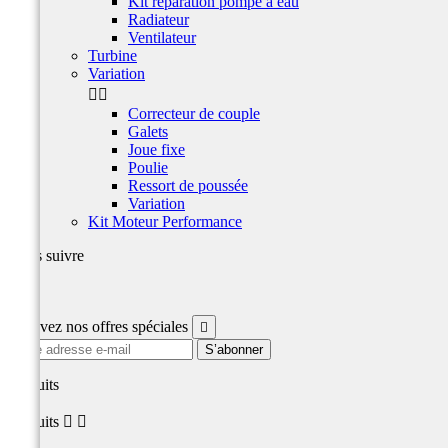
Kit réparation pompe à eau
Radiateur
Ventilateur
Turbine
Variation


Correcteur de couple
Galets
Joue fixe
Poulie
Ressort de poussée
Variation
Kit Moteur Performance
Nous suivre
Facebook
Recevez nos offres spéciales

produits
produits

