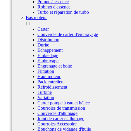
Pompe à essence
Robinet d'essence
Turbo et réparation de turbo
Bas moteur


Carter
Couvercle de carter d'embrayage
Distribution
Durite
Echappement
Embiellage
Embrayage
Engrenage et boite
Filtration
Haut moteur
Pack entretien
Refroidissement
Turbine
Variation
Carter pompe à eau et hélice
Courroies de transmission
Couvercle d'allumage
Joint de carter d'allumage
Courroies Accessoire
Bouchons de vidange d'huile