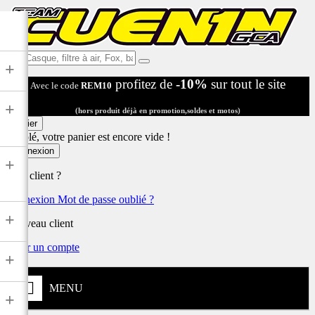
Ex:
+
Casque,
profitez de
-10%
sur tout le site
Avec le code
REM10
filtre
à
+
air,
(hors produit déjà en promotion,soldes et motos)
Fox,
Panier
batterie
Désolé, votre panier est encore vide !
...
Connexion
+
Déjà client ?
Connexion
Mot de passe oublié ?
+
Nouveau client
Créer un compte
+
MENU
+