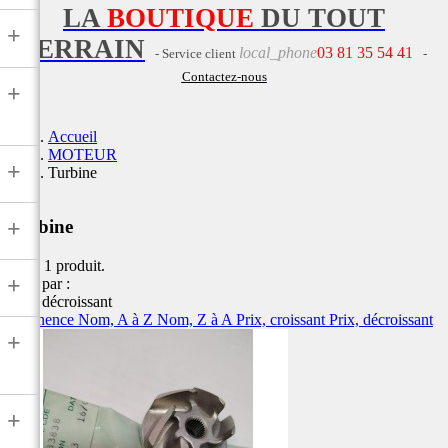
LA
BOUTIQUE
DU TOUT
+
TERRAIN
local_phone
03 81 35 54 41
- Service client
-
Contactez-nous
+
Accueil
MOTEUR
+
Turbine
+
Turbine
Il y a 1 produit.
+
Trier par :
Prix, décroissant
Pertinence
Nom, A à Z
Nom, Z à A
Prix, croissant
Prix, décroissant
+
+