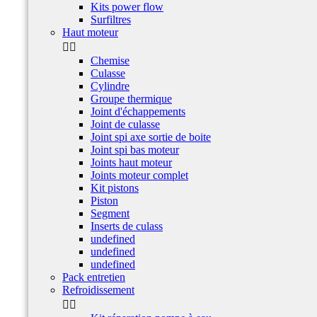
Kits power flow
Surfiltres
Haut moteur


Chemise
Culasse
Cylindre
Groupe thermique
Joint d'échappements
Joint de culasse
Joint spi axe sortie de boite
Joint spi bas moteur
Joints haut moteur
Joints moteur complet
Kit pistons
Piston
Segment
Inserts de culass
undefined
undefined
undefined
Pack entretien
Refroidissement

