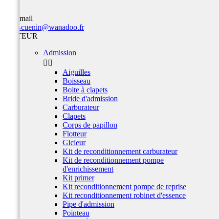
Par email
team-cuenin@wanadoo.fr
MOTEUR
Admission


Aiguilles
Boisseau
Boite à clapets
Bride d'admission
Carburateur
Clapets
Corps de papillon
Flotteur
Gicleur
Kit de reconditionnement carburateur
Kit de reconditionnement pompe
d'enrichissement
Kit primer
Kit reconditionnement pompe de reprise
Kit reconditionnement robinet d'essence
Pipe d'admission
Pointeau