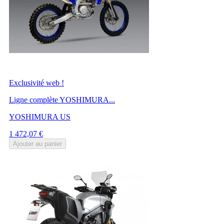
Exclusivité web !
Ligne complète YOSHIMURA...
YOSHIMURA US
Prix
1 472,07 €
Ajouter au panier