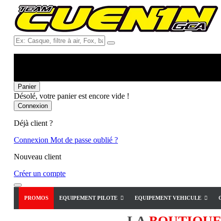
Ex:
Casque,
filtre
à
air,
Fox,
Panier
batterie
Désolé, votre panier est encore vide !
...
Connexion
Déjà client ?
Connexion
Mot de passe oublié ?
Nouveau client
Créer un compte
PROMOS
EQUIPEMENT PILOTE
EQUIPEMENT VEHICULE
LA
BOUTIQU