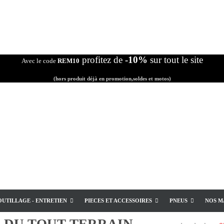
profitez de
-10%
sur tout le site
Avec le code
REM10
(hors produit déjà en promotion,soldes et motos)
OUTILLAGE - ENTRETIEN
PIECES ET ACCESSOIRES
PNEUS
NOS M
E
DU TOUT TERRAIN