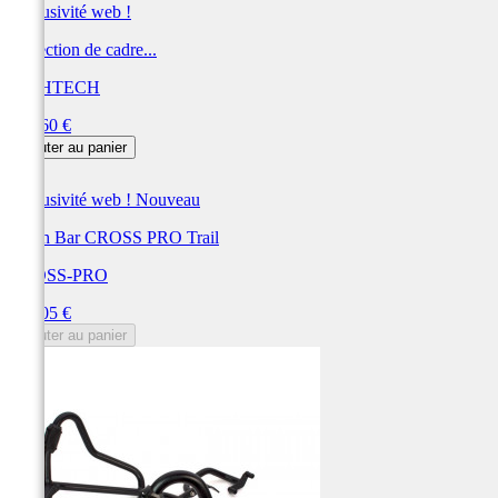
Exclusivité web !
Protection de cadre...
LIGHTECH
Prix
273,60 €
Ajouter au panier
Exclusivité web !
Nouveau
Crash Bar CROSS PRO Trail
CROSS-PRO
Prix
272,05 €
Ajouter au panier