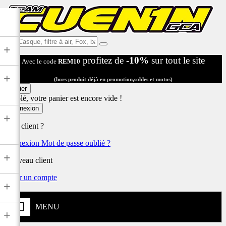
Ex:
+
Casque,
profitez de
-10%
sur tout le site
Avec le code
REM10
filtre
à
+
air,
(hors produit déjà en promotion,soldes et motos)
Fox,
Panier
batterie
Désolé, votre panier est encore vide !
...
Connexion
+
Déjà client ?
Connexion
Mot de passe oublié ?
+
Nouveau client
Créer un compte
+
MENU
+