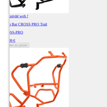
Exclusivité web !
Crash Bar CROSS PRO Trail
CROSS-PRO
Prix
384,09 €
Ajouter au panier