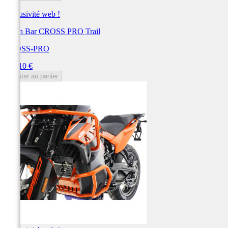
Exclusivité web !
Crash Bar CROSS PRO Trail
CROSS-PRO
Prix
283,10 €
Ajouter au panier