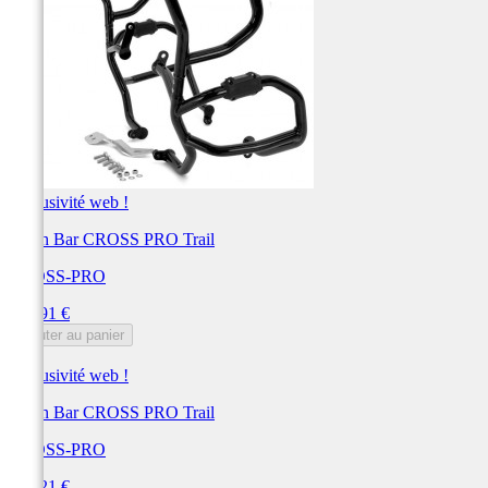
Exclusivité web !
Crash Bar CROSS PRO Trail
CROSS-PRO
Prix
307,91 €
Ajouter au panier
Exclusivité web !
Crash Bar CROSS PRO Trail
CROSS-PRO
Prix
299,21 €