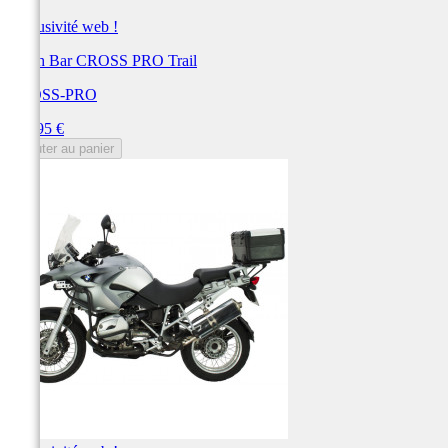
Exclusivité web !
Crash Bar CROSS PRO Trail
CROSS-PRO
Prix
249,95 €
Ajouter au panier