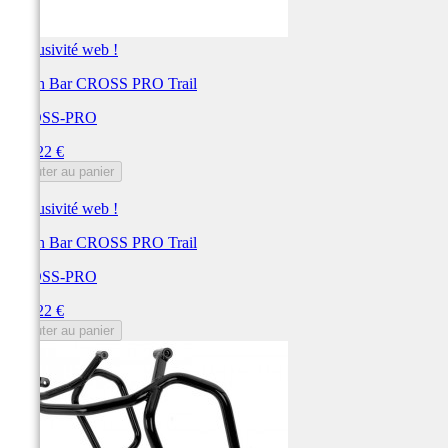
Exclusivité web !
Crash Bar CROSS PRO Trail
CROSS-PRO
Prix
308,22 €
Ajouter au panier
Exclusivité web !
Crash Bar CROSS PRO Trail
CROSS-PRO
Prix
308,22 €
Ajouter au panier