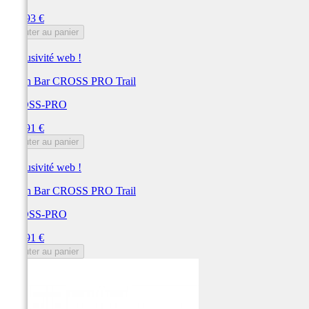
Prix
354,93 €
Ajouter au panier
Exclusivité web !
Crash Bar CROSS PRO Trail
CROSS-PRO
Prix
349,91 €
Ajouter au panier
Exclusivité web !
Crash Bar CROSS PRO Trail
CROSS-PRO
Prix
349,91 €
Ajouter au panier