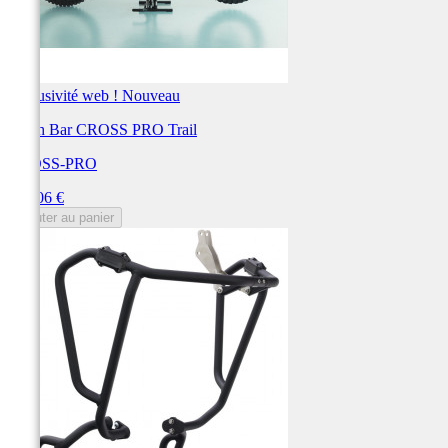
Exclusivité web !
Nouveau
Crash Bar CROSS PRO Trail
CROSS-PRO
Prix
312,06 €
Ajouter au panier