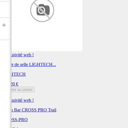
+
Exclusivité web !
Carter de selle LIGHTECH...
LIGHTECH
Prix
505,20 €
Ajouter au panier
Exclusivité web !
Crash Bar CROSS PRO Trail
CROSS-PRO