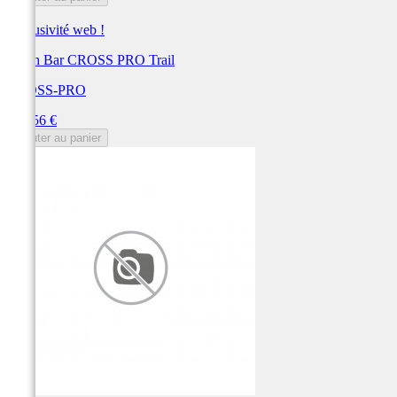
Exclusivité web !
Crash Bar CROSS PRO Trail
CROSS-PRO
Prix
275,56 €
Ajouter au panier