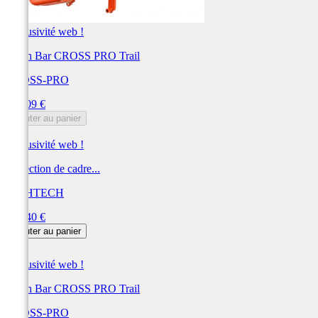
Exclusivité web !
Crash Bar CROSS PRO Trail
CROSS-PRO
Prix
384,09 €
Ajouter au panier
Exclusivité web !
Protection de cadre...
LIGHTECH
Prix
374,40 €
Ajouter au panier
Exclusivité web !
Crash Bar CROSS PRO Trail
CROSS-PRO