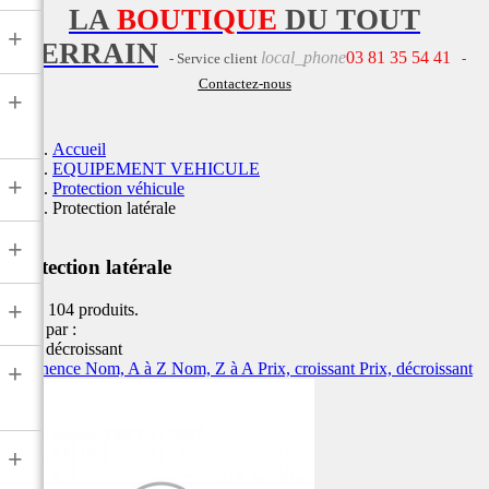
LA
BOUTIQUE
DU TOUT
+
TERRAIN
local_phone
03 81 35 54 41
- Service client
-
Contactez-nous
+
Accueil
EQUIPEMENT VEHICULE
+
Protection véhicule
Protection latérale
+
Protection latérale
+
Il y a 104 produits.
Trier par :
Prix, décroissant
Pertinence
Nom, A à Z
Nom, Z à A
Prix, croissant
Prix, décroissant
+
+