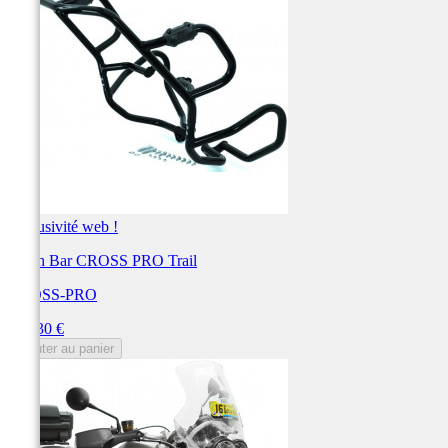
Exclusivité web !
Crash Bar CROSS PRO Trail
CROSS-PRO
Prix
285,30 €
Ajouter au panier