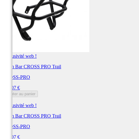
Exclusivité web !
Crash Bar CROSS PRO Trail
CROSS-PRO
Prix
284,07 €
Ajouter au panier
Exclusivité web !
Crash Bar CROSS PRO Trail
CROSS-PRO
Prix
284,07 €