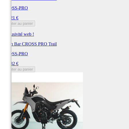
CROSS-PRO
Prix
318,21 €
Ajouter au panier
Exclusivité web !
Crash Bar CROSS PRO Trail
CROSS-PRO
Prix
314,32 €
Ajouter au panier