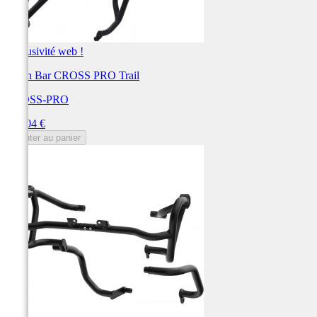
Exclusivité web !
Crash Bar CROSS PRO Trail
CROSS-PRO
Prix
309,04 €
Ajouter au panier