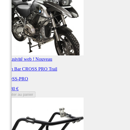
Exclusivité web !
Nouveau
Crash Bar CROSS PRO Trail
CROSS-PRO
Prix
285,30 €
Ajouter au panier