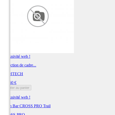
Exclusivité web !
Protection de cadre...
LIGHTECH
Prix
345,60 €
Ajouter au panier
Exclusivité web !
Crash Bar CROSS PRO Trail
CROSS-PRO