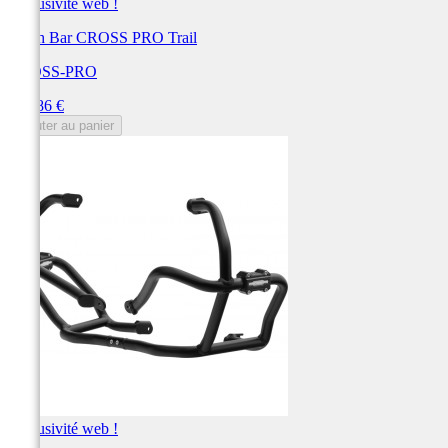
Exclusivité web !
Crash Bar CROSS PRO Trail
CROSS-PRO
Prix
246,86 €
Ajouter au panier
Exclusivité web !