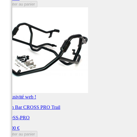
Ajouter au panier
Exclusivité web !
Crash Bar CROSS PRO Trail
CROSS-PRO
Prix
284,00 €
Ajouter au panier