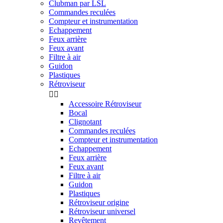
Clubman par LSL
Commandes reculées
Compteur et instrumentation
Echappement
Feux arrière
Feux avant
Filtre à air
Guidon
Plastiques
Rétroviseur


Accessoire Rétroviseur
Bocal
Clignotant
Commandes reculées
Compteur et instrumentation
Echappement
Feux arrière
Feux avant
Filtre à air
Guidon
Plastiques
Rétroviseur origine
Rétroviseur universel
Revêtement