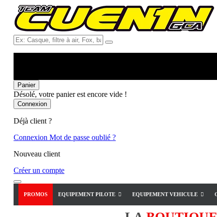
Ex:
Casque,
filtre
à
air,
Fox,
Panier
batterie
Désolé, votre panier est encore vide !
...
Connexion
Déjà client ?
Connexion
Mot de passe oublié ?
Nouveau client
Créer un compte
PROMOS
EQUIPEMENT PILOTE
EQUIPEMENT VEHICULE
LA
BOUTIQU