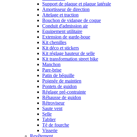
Support de plaque et plaque latérale
Amortisseur de direction
Attelage et traction
Bouchon de vidange de coque
Conduit d'admission air
Equipement utilitaire
Extension de garde-boue
Kit chenilles
Kit déco et stickers
Kit réglage hauteur de selle
Kit transformation street bike
Manchon
Pare-brise
Patin de béquille
Poignée de maintien
Pontets de guidon
Réglage pré-contrainte
Réhausse de guidon
Rétroviseur
Saute vent
Selle
Tablier
Té de fourche
Visserie
Revêtement