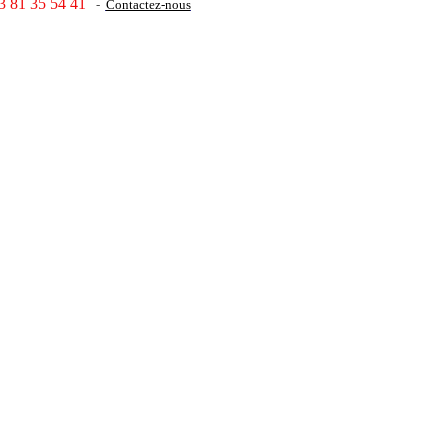
3 81 35 54 41
-
Contactez-nous