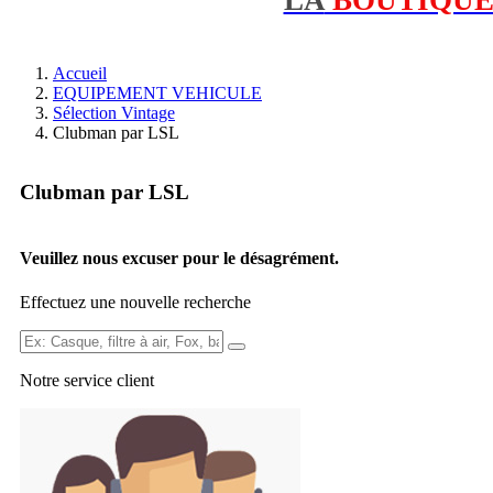
Accueil
EQUIPEMENT VEHICULE
Sélection Vintage
Clubman par LSL
Clubman par LSL
Veuillez nous excuser pour le désagrément.
Effectuez une nouvelle recherche
Ex:
Casque,
Notre service
client
filtre
à
air,
Fox,
batterie
...