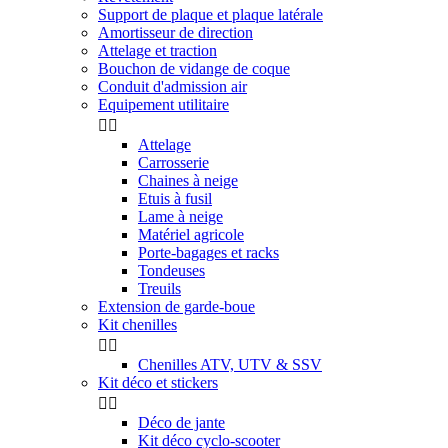
Support de plaque et plaque latérale
Amortisseur de direction
Attelage et traction
Bouchon de vidange de coque
Conduit d'admission air
Equipement utilitaire


Attelage
Carrosserie
Chaines à neige
Etuis à fusil
Lame à neige
Matériel agricole
Porte-bagages et racks
Tondeuses
Treuils
Extension de garde-boue
Kit chenilles


Chenilles ATV, UTV & SSV
Kit déco et stickers


Déco de jante
Kit déco cyclo-scooter