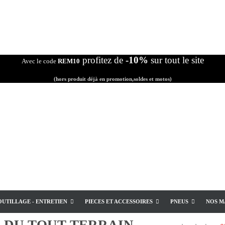
profitez de
-10%
sur tout le site
Avec le code
REM10
(hors produit déjà en promotion,soldes et motos)
OUTILLAGE - ENTRETIEN
PIECES ET ACCESSOIRES
PNEUS
NOS M
E
DU TOUT TERRAIN