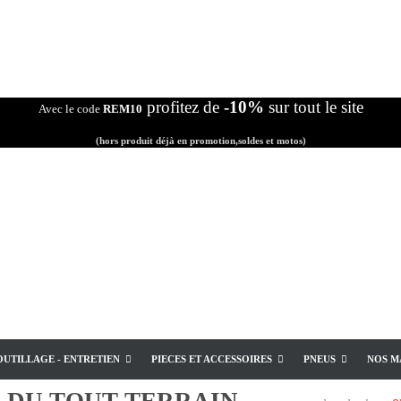
profitez de
-10%
sur tout le site
Avec le code
REM10
(hors produit déjà en promotion,soldes et motos)
OUTILLAGE - ENTRETIEN
PIECES ET ACCESSOIRES
PNEUS
NOS M
E
DU TOUT TERRAIN