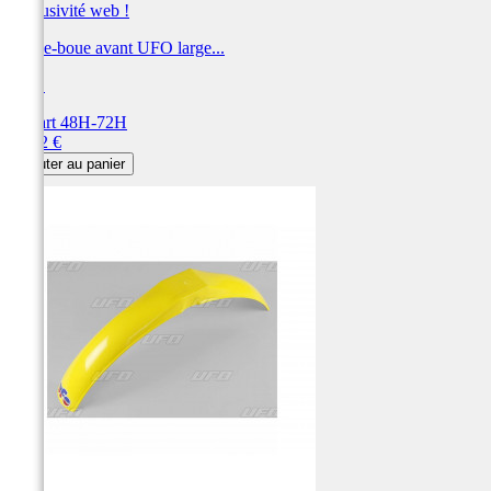
Exclusivité web !
Garde-boue avant UFO large...
UFO
Départ 48H-72H
Prix
76,72 €
Ajouter au panier