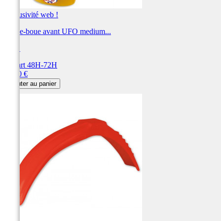
Exclusivité web !
Garde-boue avant UFO medium...
UFO
Départ 48H-72H
Prix
65,90 €
Ajouter au panier