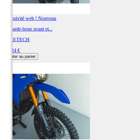
Exclusivité web !
Nouveau
Kit garde-boue avant et...
RACETECH
Prix
103,24 €
Ajouter au panier