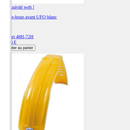
Exclusivité web !
Garde-boue avant UFO blanc
UFO
Départ 48H-72H
Prix
68,86 €
Ajouter au panier