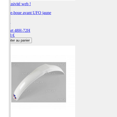
Exclusivité web !
Garde-boue avant UFO jaune
UFO
Départ 48H-72H
Prix
73,78 €
Ajouter au panier