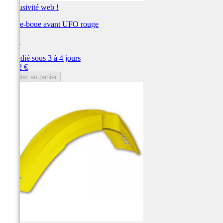
Exclusivité web !
Garde-boue avant UFO rouge
UFO
Expédié sous 3 à 4 jours
Prix
76,72 €
Ajouter au panier