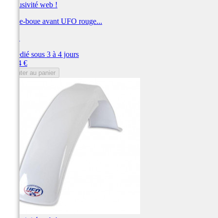
Exclusivité web !
Garde-boue avant UFO rouge...
UFO
Expédié sous 3 à 4 jours
Prix
93,44 €
Ajouter au panier