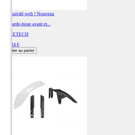
Exclusivité web !
Nouveau
Kit garde-boue avant et...
RACETECH
Prix
103,24 €
Ajouter au panier