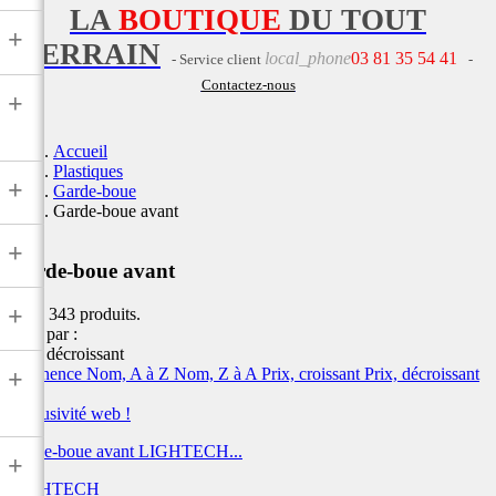
LA
BOUTIQUE
DU TOUT
+
TERRAIN
local_phone
03 81 35 54 41
- Service client
-
Contactez-nous
+
Accueil
Plastiques
+
Garde-boue
Garde-boue avant
+
Garde-boue avant
+
Il y a 343 produits.
Trier par :
Prix, décroissant
Pertinence
Nom, A à Z
Nom, Z à A
Prix, croissant
Prix, décroissant
+
Exclusivité web !
Garde-boue avant LIGHTECH...
+
LIGHTECH