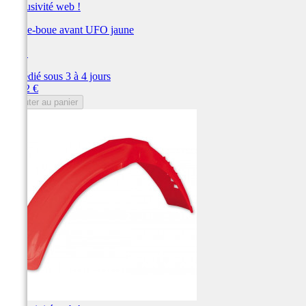
Exclusivité web !
Garde-boue avant UFO jaune
UFO
Expédié sous 3 à 4 jours
Prix
76,72 €
Ajouter au panier