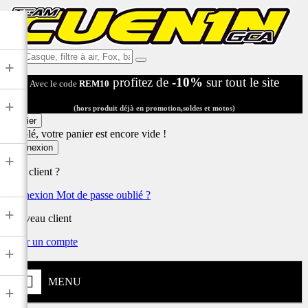
Ex:
+
Casque,
profitez de
-10%
sur tout le site
Avec le code
REM10
filtre
à
+
air,
(hors produit déjà en promotion,soldes et motos)
Fox,
Panier
batterie
Désolé, votre panier est encore vide !
...
Connexion
+
Déjà client ?
Connexion
Mot de passe oublié ?
+
Nouveau client
Créer un compte
+
MENU
+