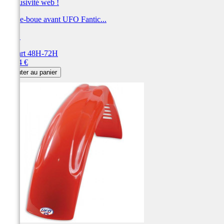
Exclusivité web !
Garde-boue avant UFO Fantic...
UFO
Départ 48H-72H
Prix
87,54 €
Ajouter au panier