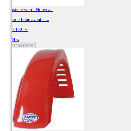
Exclusivité web !
Nouveau
Kit garde-boue avant et...
RACETECH
Prix
103,24 €
Ajouter au panier