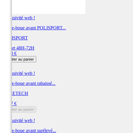
Exclusivité web !
Garde-boue avant POLISPORT...
POLISPORT
Départ 48H-72H
Prix
43,00 €
Ajouter au panier
Exclusivité web !
Garde-boue avant rabaissé...
RACETECH
Prix
41,27 €
Ajouter au panier
Exclusivité web !
Garde-boue avant surélevé...