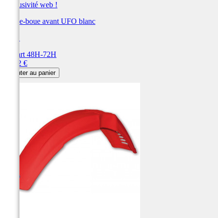
Exclusivité web !
Garde-boue avant UFO blanc
UFO
Départ 48H-72H
Prix
76,72 €
Ajouter au panier