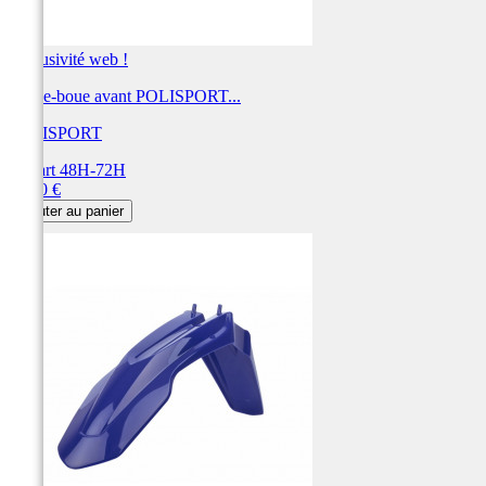
Exclusivité web !
Garde-boue avant POLISPORT...
POLISPORT
Départ 48H-72H
Prix
55,00 €
Ajouter au panier