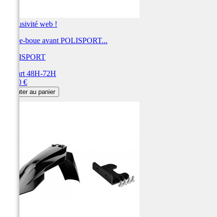
Exclusivité web !
Garde-boue avant POLISPORT...
POLISPORT
Départ 48H-72H
Prix
55,00 €
Ajouter au panier