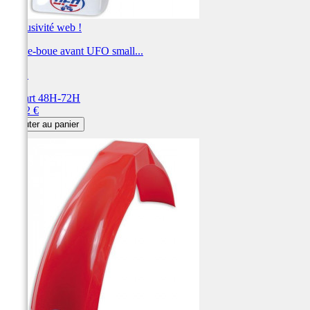
Exclusivité web !
Garde-boue avant UFO small...
UFO
Départ 48H-72H
Prix
64,92 €
Ajouter au panier