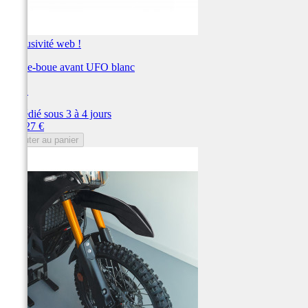
Exclusivité web !
Garde-boue avant UFO blanc
UFO
Expédié sous 3 à 4 jours
Prix
104,27 €
Ajouter au panier