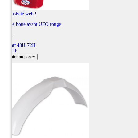
Exclusivité web !
Garde-boue avant UFO rouge
UFO
Départ 48H-72H
Prix
64,92 €
Ajouter au panier