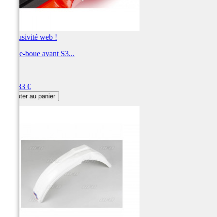
Exclusivité web !
Garde-boue avant S3...
S3
Prix
104,83 €
Ajouter au panier