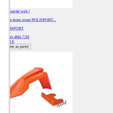
Exclusivité web !
Garde-boue avant POLISPORT...
POLISPORT
Départ 48H-72H
Prix
55,00 €
Ajouter au panier