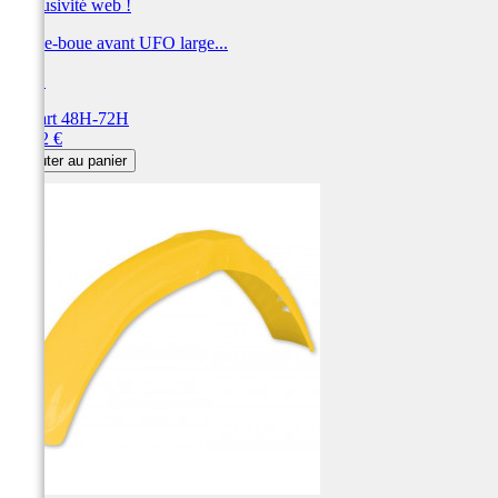
Exclusivité web !
Garde-boue avant UFO large...
UFO
Départ 48H-72H
Prix
76,72 €
Ajouter au panier