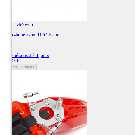
Exclusivité web !
Garde-boue avant UFO blanc
UFO
Expédié sous 3 à 4 jours
Prix
117,05 €
Ajouter au panier