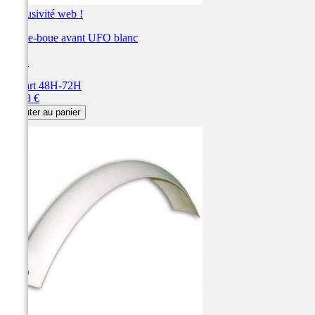
Exclusivité web !
Garde-boue avant UFO blanc
UFO
Départ 48H-72H
Prix
73,78 €
Ajouter au panier