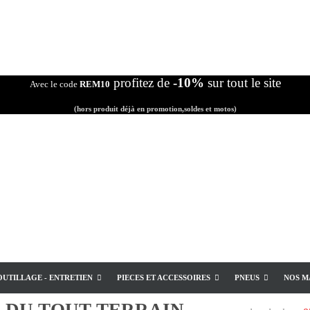
profitez de
-10%
sur tout le site
Avec le code
REM10
(hors produit déjà en promotion,soldes et motos)
OUTILLAGE - ENTRETIEN
PIECES ET ACCESSOIRES
PNEUS
NOS M
E
DU TOUT TERRAIN