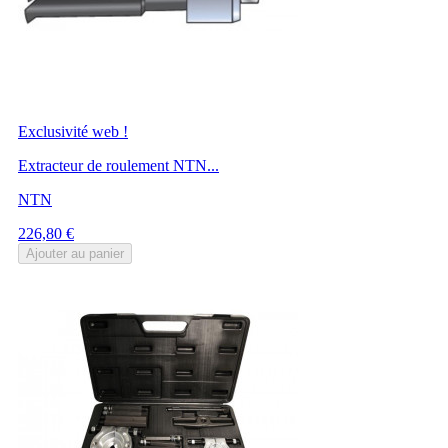
Exclusivité web !
Extracteur de roulement NTN...
NTN
Prix
226,80 €
Ajouter au panier