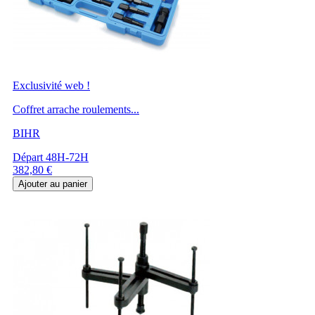
Exclusivité web !
Coffret arrache roulements...
BIHR
Départ 48H-72H
Prix
382,80 €
Ajouter au panier