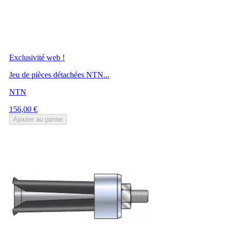
Exclusivité web !
Jeu de pièces détachées NTN...
NTN
Prix
156,00 €
Ajouter au panier