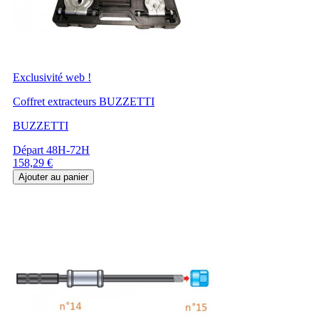
Exclusivité web !
Coffret extracteurs BUZZETTI
BUZZETTI
Départ 48H-72H
Prix
158,29 €
Ajouter au panier