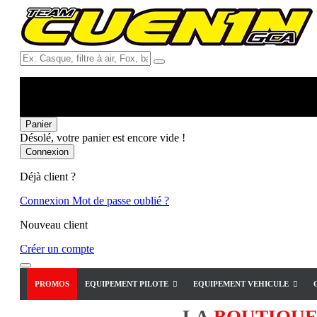
Ex:
Casque,
filtre
à
air,
Fox,
Panier
batterie
Désolé, votre panier est encore vide !
...
Connexion
Déjà client ?
Connexion
Mot de passe oublié ?
Nouveau client
Créer un compte
PROMOS
EQUIPEMENT PILOTE
EQUIPEMENT VEHICULE
LA
BOUTIQU