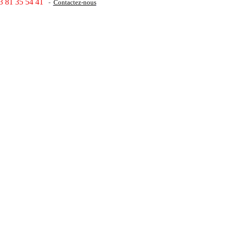
3 81 35 54 41
-
Contactez-nous