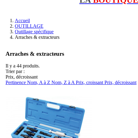
Accueil
OUTILLAGE
Outillage spécifique
Arraches & extracteurs
Arraches & extracteurs
Il y a 44 produits.
Trier par :
Prix, décroissant
Pertinence
Nom, A à Z
Nom, Z à A
Prix, croissant
Prix, décroissant